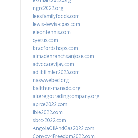
e-smart2022.org
ngrc2022.org
leesfamilyfoods.com
lewis-lewis-cpas.com
eleontennis.com
cyetus.com
bradfordshops.com
almadenranchsanjose.com
advocatevijay.com
adlibilimler2023.com
naswwebed.org
balithut-manado.org
alteregotradingcompany.org
aprce2022.com
ibie2022.com
sbcc-2022.com
AngolaOilAndGas2022.com
Convoy4Freedom2022.com