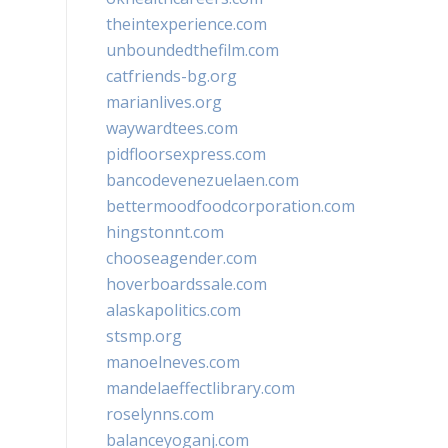
theintexperience.com
unboundedthefilm.com
catfriends-bg.org
marianlives.org
waywardtees.com
pidfloorsexpress.com
bancodevenezuelaen.com
bettermoodfoodcorporation.com
hingstonnt.com
chooseagender.com
hoverboardssale.com
alaskapolitics.com
stsmp.org
manoelneves.com
mandelaeffectlibrary.com
roselynns.com
balanceyoganj.com