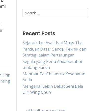
n.
ami
Search
for:
k
ri
Recent Posts
Sejarah dan Asal Usul Muay Thai
Panduan Dasar Sanda: Teknik dan
Strategi dalam Pertarungan
Segala yang Perlu Anda Ketahui
tentang Sanda
Manfaat Tai Chi untuk Kesehatan
n Trik
Anda
nting
Mengenal Lebih Dekat Seni Bela
Diri Wing Chun
okhealthcareers.com