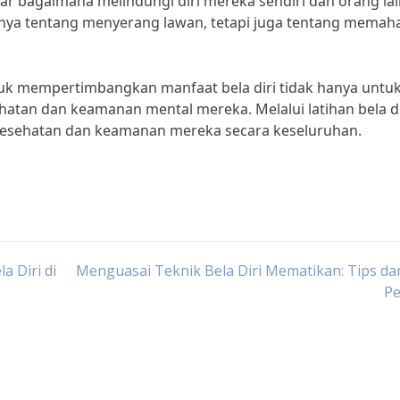
ar bagaimana melindungi diri mereka sendiri dan orang lai
hanya tentang menyerang lawan, tetapi juga tentang memah
uk mempertimbangkan manfaat bela diri tidak hanya untu
hatan dan keamanan mental mereka. Melalui latihan bela di
kesehatan dan keamanan mereka secara keseluruhan.
 Diri di
Menguasai Teknik Bela Diri Mematikan: Tips da
Pe