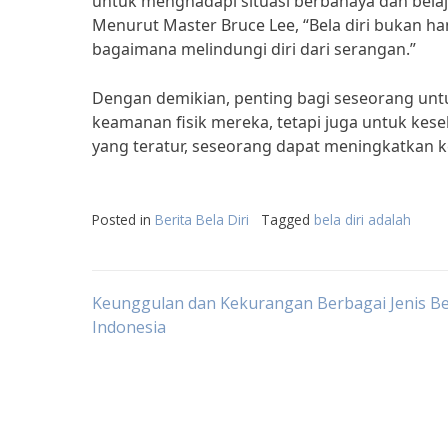
untuk menghadapi situasi berbahaya dan belaj
Menurut Master Bruce Lee, “Bela diri bukan 
bagaimana melindungi diri dari serangan.”
Dengan demikian, penting bagi seseorang unt
keamanan fisik mereka, tetapi juga untuk kese
yang teratur, seseorang dapat meningkatkan 
Posted in
Berita Bela Diri
Tagged
bela diri adalah
Post
Keunggulan dan Kekurangan Berbagai Jenis Bela
Indonesia
navigation