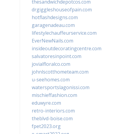
thesandwichdepotcos.com
drgiggleshouseofpain.com
hotflashdesigns.com
garagenadeau.com
lifestylechauffeurservice.com
EverNewNails.com
insideoutdecoratingcentre.com
salvatoresinpoint.com
jovialfloralco.com
johnlscotthometeam.com
u-seehomes.com
watersportslagonissi.com
mischieffashion.com
eduwyre.com
retro-interiors.com
theblvd-boise.com
fpet2023.org