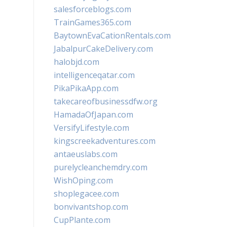
salesforceblogs.com
TrainGames365.com
BaytownEvaCationRentals.com
JabalpurCakeDelivery.com
halobjd.com
intelligenceqatar.com
PikaPikaApp.com
takecareofbusinessdfw.org
HamadaOfJapan.com
VersifyLifestyle.com
kingscreekadventures.com
antaeuslabs.com
purelycleanchemdry.com
WishOping.com
shoplegacee.com
bonvivantshop.com
CupPlante.com