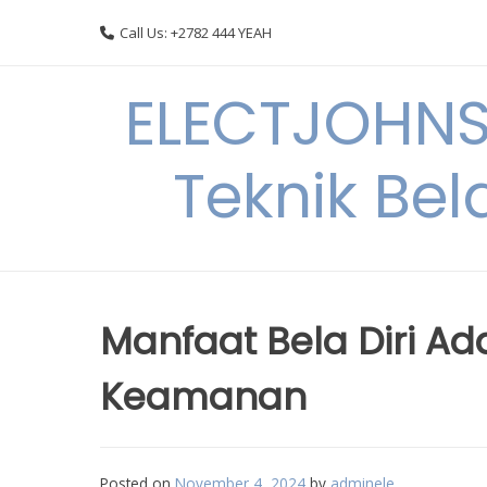
Skip
Call Us: +2782 444 YEAH
to
content
ELECTJOHNS
Teknik Bel
Manfaat Bela Diri A
Keamanan
Posted on
November 4, 2024
by
adminele