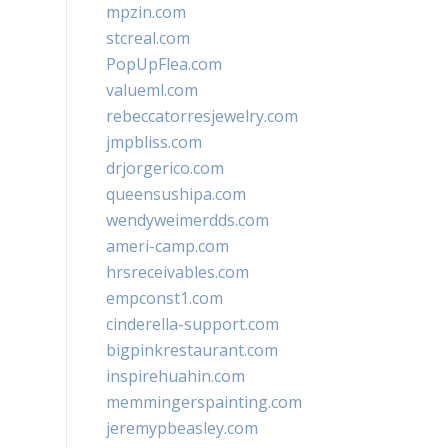
mpzin.com
stcreal.com
PopUpFlea.com
valueml.com
rebeccatorresjewelry.com
jmpbliss.com
drjorgerico.com
queensushipa.com
wendyweimerdds.com
ameri-camp.com
hrsreceivables.com
empconst1.com
cinderella-support.com
bigpinkrestaurant.com
inspirehuahin.com
memmingerspainting.com
jeremypbeasley.com