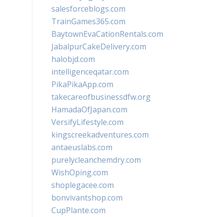
salesforceblogs.com
TrainGames365.com
BaytownEvaCationRentals.com
JabalpurCakeDelivery.com
halobjd.com
intelligenceqatar.com
PikaPikaApp.com
takecareofbusinessdfw.org
HamadaOfJapan.com
VersifyLifestyle.com
kingscreekadventures.com
antaeuslabs.com
purelycleanchemdry.com
WishOping.com
shoplegacee.com
bonvivantshop.com
CupPlante.com