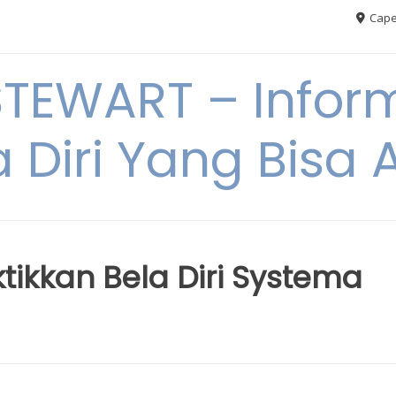
Cape
TEWART – Inform
a Diri Yang Bis
tikkan Bela Diri Systema