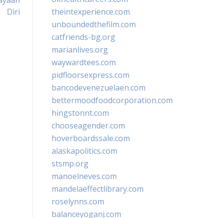
cayaan
Diri
theintexperience.com
unboundedthefilm.com
catfriends-bg.org
marianlives.org
waywardtees.com
pidfloorsexpress.com
bancodevenezuelaen.com
bettermoodfoodcorporation.com
hingstonnt.com
chooseagender.com
hoverboardssale.com
alaskapolitics.com
stsmp.org
manoelneves.com
mandelaeffectlibrary.com
roselynns.com
balanceyoganj.com