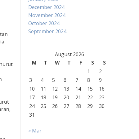
December 2024
November 2024
October 2024
September 2024
atan
ma
August 2026
M
T
W
T
F
S
S
enurut
1
2
h
n
3
4
5
6
7
8
9
10
11
12
13
14
15
16
17
18
19
20
21
22
23
urut
24
25
26
27
28
29
30
aran,
31
« Mar