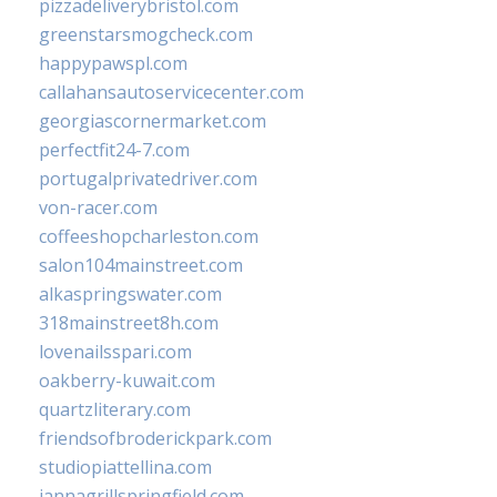
pizzadeliverybristol.com
greenstarsmogcheck.com
happypawspl.com
callahansautoservicecenter.com
georgiascornermarket.com
perfectfit24-7.com
portugalprivatedriver.com
von-racer.com
coffeeshopcharleston.com
salon104mainstreet.com
alkaspringswater.com
318mainstreet8h.com
lovenailsspari.com
oakberry-kuwait.com
quartzliterary.com
friendsofbroderickpark.com
studiopiattellina.com
jannagrillspringfield.com