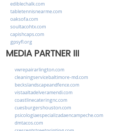
ediblechalk.com
tabletennisnearme.com
oaksofa.com
soultacohtx.com
capishcaps.com
gpsyfl.org
MEDIA PARTNER III
vwrepairarlington.com
cleaningservicebaltimore-md.com
beckslandscapeandfence.com
vistaaltadelveramendi.com
coastlinecateringnc.com
cuesburgershouston.com
psicologiaespecializadaencampeche.com
dmtacos.com
crescentstreetprinting.com