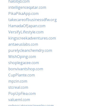
halobjd.com
intelligenceqatar.com
PikaPikaApp.com
takecareofbusinessdfw.org
HamadaOfJapan.com
VersifyLifestyle.com
kingscreekadventures.com
antaeuslabs.com
purelycleanchemdry.com
WishOping.com
shoplegacee.com
bonvivantshop.com
CupPlante.com
mpzin.com
stcreal.com
PopUpFlea.com
valueml.com
rebeccatorresjewelry.com