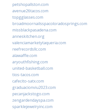
petshopallston.com
avenue26tacos.com
topgglasses.com
broadmoornailsspacoloradosprings.com
missblackpasadena.com
anneskitchen.org
valenciamarketytaqueria.com
reefrecordsllc.com
alawaffle.com
aryouthfishing.com
united-basketball.com
tios-tacos.com
cafecito-satx.com
graduacionviu2023.com
pecanjackstogo.com
zengardendayspa.com
sparklejewelryinc.com