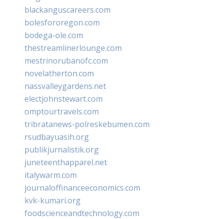
blackanguscareers.com
bolesfororegon.com
bodega-ole.com
thestreamlinerlounge.com
mestrinorubanofc.com
novelatherton.com
nassvalleygardens.net
electjohnstewart.com
omptourtravels.com
tribratanews-polreskebumen.com
rsudbayuasih.org
publikjurnalistik.org
juneteenthapparel.net
italywarm.com
journaloffinanceeconomics.com
kvk-kumari.org
foodscienceandtechnology.com