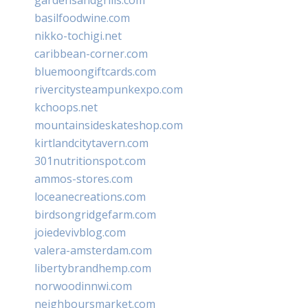
basilfoodwine.com
nikko-tochigi.net
caribbean-corner.com
bluemoongiftcards.com
rivercitysteampunkexpo.com
kchoops.net
mountainsideskateshop.com
kirtlandcitytavern.com
301nutritionspot.com
ammos-stores.com
loceanecreations.com
birdsongridgefarm.com
joiedevivblog.com
valera-amsterdam.com
libertybrandhemp.com
norwoodinnwi.com
neighboursmarket.com