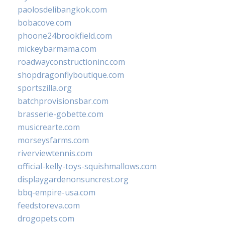
paolosdelibangkok.com
bobacove.com
phoone24brookfield.com
mickeybarmama.com
roadwayconstructioninc.com
shopdragonflyboutique.com
sportszilla.org
batchprovisionsbar.com
brasserie-gobette.com
musicrearte.com
morseysfarms.com
riverviewtennis.com
official-kelly-toys-squishmallows.com
displaygardenonsuncrest.org
bbq-empire-usa.com
feedstoreva.com
drogopets.com