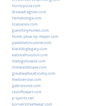
hornopizza.com
driveadragster.com
hematologa.com
lizaivanov.com
guesttinyhomes.com
home-plow-by-meyer.com
palatelatincuisine.com
blackdoglegacy.com
eatvivahouston.com
thebigshowok.com
chimeandstave.com
greatwallseafoodny.com
theloverose.com
gabriovoice.com
resinflowart.com
p-sports.net
korsairstreetwear.com