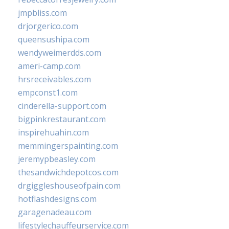
jmpbliss.com
drjorgerico.com
queensushipa.com
wendyweimerdds.com
ameri-camp.com
hrsreceivables.com
empconst1.com
cinderella-support.com
bigpinkrestaurant.com
inspirehuahin.com
memmingerspainting.com
jeremypbeasley.com
thesandwichdepotcos.com
drgiggleshouseofpain.com
hotflashdesigns.com
garagenadeau.com
lifestylechauffeurservice.com