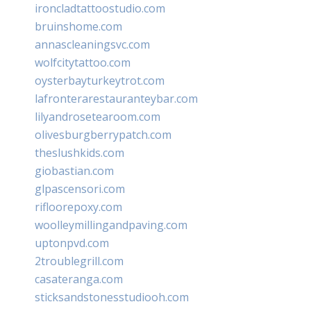
ironcladtattoostudio.com
bruinshome.com
annascleaningsvc.com
wolfcitytattoo.com
oysterbayturkeytrot.com
lafronterarestauranteybar.com
lilyandrosetearoom.com
olivesburgberrypatch.com
theslushkids.com
giobastian.com
glpascensori.com
rifloorepoxy.com
woolleymillingandpaving.com
uptonpvd.com
2troublegrill.com
casateranga.com
sticksandstonesstudiooh.com