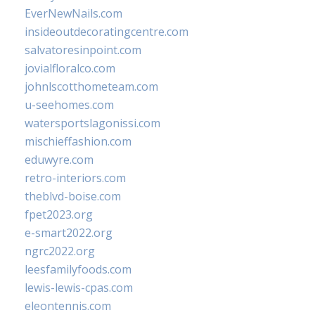
EverNewNails.com
insideoutdecoratingcentre.com
salvatoresinpoint.com
jovialfloralco.com
johnlscotthometeam.com
u-seehomes.com
watersportslagonissi.com
mischieffashion.com
eduwyre.com
retro-interiors.com
theblvd-boise.com
fpet2023.org
e-smart2022.org
ngrc2022.org
leesfamilyfoods.com
lewis-lewis-cpas.com
eleontennis.com