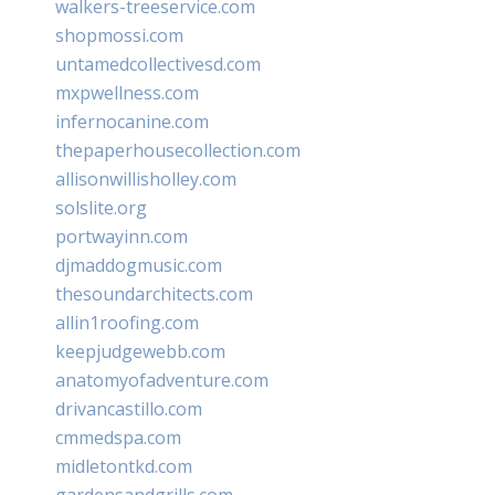
walkers-treeservice.com
shopmossi.com
untamedcollectivesd.com
mxpwellness.com
infernocanine.com
thepaperhousecollection.com
allisonwillisholley.com
solslite.org
portwayinn.com
djmaddogmusic.com
thesoundarchitects.com
allin1roofing.com
keepjudgewebb.com
anatomyofadventure.com
drivancastillo.com
cmmedspa.com
midletontkd.com
gardensandgrills.com