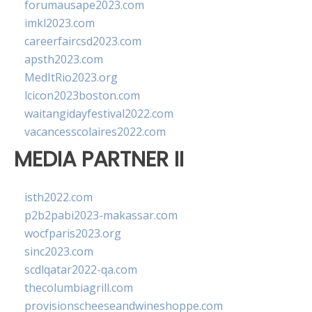
forumausape2023.com
imkl2023.com
careerfaircsd2023.com
apsth2023.com
MedItRio2023.org
lcicon2023boston.com
waitangidayfestival2022.com
vacancesscolaires2022.com
MEDIA PARTNER II
isth2022.com
p2b2pabi2023-makassar.com
wocfparis2023.org
sinc2023.com
scdlqatar2022-qa.com
thecolumbiagrill.com
provisionscheeseandwineshoppe.com