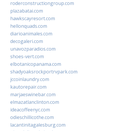
roderconstructiongroup.com
plazabatai.com
hawkscayresort.com
hellonquads.com
diarioanimales.com
decogaleri.com
unavozparadios.com
shoes-vert.com
elbotanicopanama.com
shadyoaksrockportrvpark.com
jccoinlaundry.com
kautorepair.com
marjaeswinebar.com
elmazatlanclinton.com
ideacoffeenyc.com
odieschillicothe.com
lacantinitagalesburg.com