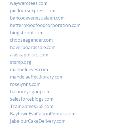
waywardtees.com
pidfloorsexpress.com
bancodevenezuelaen.com
bettermoodfoodcorporation.com
hingstonnt.com
chooseagender.com
hoverboardssale.com
alaskapolitics.com
stsmp.org
manoelneves.com
mandelaeffectlibrary.com
roselynns.com
balanceyoganj.com
salesforceblogs.com
TrainGames365.com
BaytownEvaCationRentals.com
JabalpurCakeDelivery.com