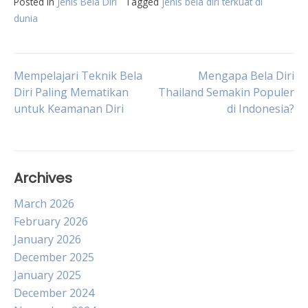
Posted in
Jenis Bela Diri
Tagged
jenis bela diri terkuat di
dunia
Post
Mempelajari Teknik Bela
Mengapa Bela Diri
Diri Paling Mematikan
Thailand Semakin Populer
untuk Keamanan Diri
di Indonesia?
navigation
Archives
March 2026
February 2026
January 2026
December 2025
January 2025
December 2024