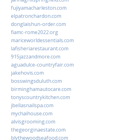
fujiyamacharleston.com
elpatronchardon.com
donglaishun-order.com
fiamc-rome2022.org
mariceworldessentials.com
lafisheriarestaurant.com
915jazzandmore.com
aguadulce-countryfair.com
jakehovis.com
bosswingsduluth.com
birminghamautocare.com
tonyscountrykitchen.com
jbellasnailspa.com
mychaihouse.com
alvisgrooming.com
thegeorginaestate.com
blythewoodseafood.com