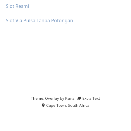
Slot Resmi
Slot Via Pulsa Tanpa Potongan
Theme: Overlay by
Kaira
.
Extra Text
Cape Town, South Africa