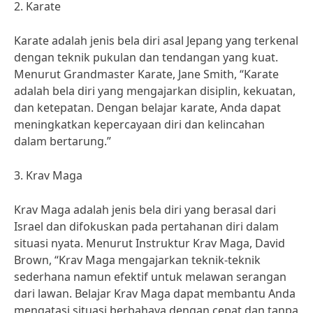
2. Karate
Karate adalah jenis bela diri asal Jepang yang terkenal
dengan teknik pukulan dan tendangan yang kuat.
Menurut Grandmaster Karate, Jane Smith, “Karate
adalah bela diri yang mengajarkan disiplin, kekuatan,
dan ketepatan. Dengan belajar karate, Anda dapat
meningkatkan kepercayaan diri dan kelincahan
dalam bertarung.”
3. Krav Maga
Krav Maga adalah jenis bela diri yang berasal dari
Israel dan difokuskan pada pertahanan diri dalam
situasi nyata. Menurut Instruktur Krav Maga, David
Brown, “Krav Maga mengajarkan teknik-teknik
sederhana namun efektif untuk melawan serangan
dari lawan. Belajar Krav Maga dapat membantu Anda
mengatasi situasi berbahaya dengan cepat dan tanpa