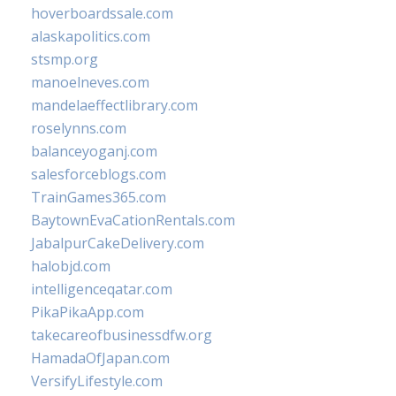
hoverboardssale.com
alaskapolitics.com
stsmp.org
manoelneves.com
mandelaeffectlibrary.com
roselynns.com
balanceyoganj.com
salesforceblogs.com
TrainGames365.com
BaytownEvaCationRentals.com
JabalpurCakeDelivery.com
halobjd.com
intelligenceqatar.com
PikaPikaApp.com
takecareofbusinessdfw.org
HamadaOfJapan.com
VersifyLifestyle.com