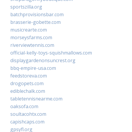
sportszilla.org
batchprovisionsbar.com
brasserie-gobette.com
musicrearte.com
morseysfarms.com
riverviewtennis.com
official-kelly-toys-squishmallows.com
displaygardenonsuncrest.org
bbq-empire-usa.com
feedstoreva.com
drogopets.com
ediblechalk.com
tabletennisnearme.com
oaksofa.com
soultacohtx.com
capishcaps.com
gpsyfl.org