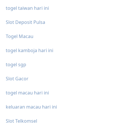
togel taiwan hari ini
Slot Deposit Pulsa
Togel Macau
togel kamboja hari ini
togel sgp
Slot Gacor
togel macau hari ini
keluaran macau hari ini
Slot Telkomsel