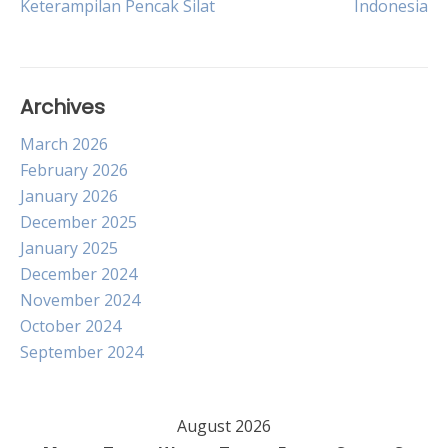
Keterampilan Pencak Silat
Indonesia
navigation
Archives
March 2026
February 2026
January 2026
December 2025
January 2025
December 2024
November 2024
October 2024
September 2024
August 2026