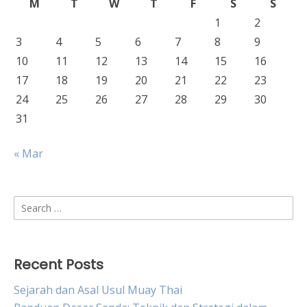
M
T
W
T
F
S
S
1
2
3
4
5
6
7
8
9
10
11
12
13
14
15
16
17
18
19
20
21
22
23
24
25
26
27
28
29
30
31
« Mar
Search
for:
Recent Posts
Sejarah dan Asal Usul Muay Thai