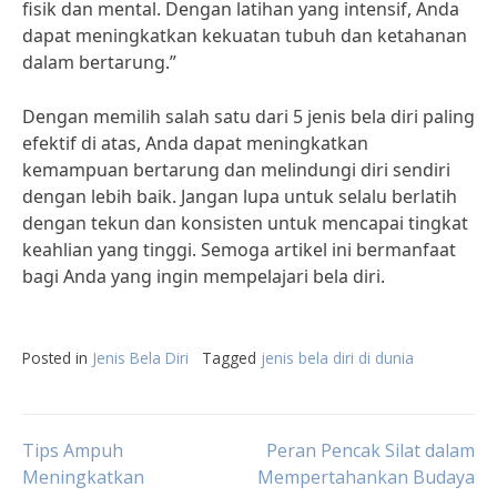
fisik dan mental. Dengan latihan yang intensif, Anda
dapat meningkatkan kekuatan tubuh dan ketahanan
dalam bertarung.”
Dengan memilih salah satu dari 5 jenis bela diri paling
efektif di atas, Anda dapat meningkatkan
kemampuan bertarung dan melindungi diri sendiri
dengan lebih baik. Jangan lupa untuk selalu berlatih
dengan tekun dan konsisten untuk mencapai tingkat
keahlian yang tinggi. Semoga artikel ini bermanfaat
bagi Anda yang ingin mempelajari bela diri.
Posted in
Jenis Bela Diri
Tagged
jenis bela diri di dunia
Post
Tips Ampuh
Peran Pencak Silat dalam
Meningkatkan
Mempertahankan Budaya