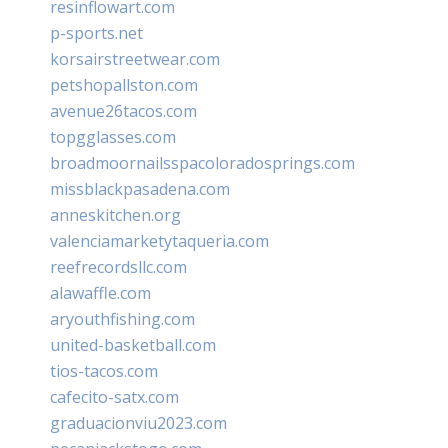
resinflowart.com
p-sports.net
korsairstreetwear.com
petshopallston.com
avenue26tacos.com
topgglasses.com
broadmoornailsspacoloradosprings.com
missblackpasadena.com
anneskitchen.org
valenciamarketytaqueria.com
reefrecordsllc.com
alawaffle.com
aryouthfishing.com
united-basketball.com
tios-tacos.com
cafecito-satx.com
graduacionviu2023.com