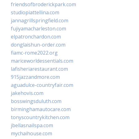
friendsofbroderickpark.com
studiopiattellina.com
jannagrillspringfield.com
fujiyamacharleston.com
elpatronchardon.com
donglaishun-order.com
fiamc-rome2022.org
mariceworldessentials.com
lafisheriarestaurant.com
915jazzandmore.com
aguadulce-countryfair.com
jakehovis.com
bosswingsduluth.com
birminghamautocare.com
tonyscountrykitchen.com
jbellasnailspa.com
mychaihouse.com