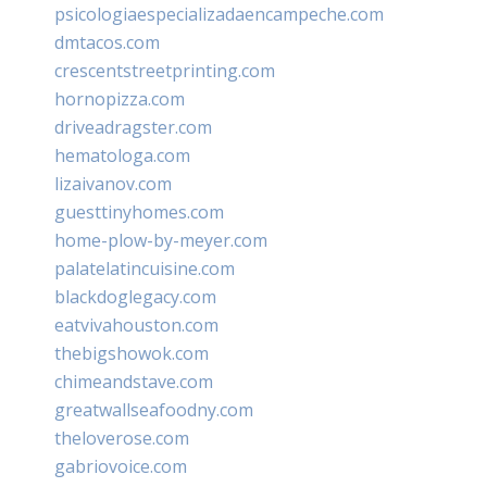
psicologiaespecializadaencampeche.com
dmtacos.com
crescentstreetprinting.com
hornopizza.com
driveadragster.com
hematologa.com
lizaivanov.com
guesttinyhomes.com
home-plow-by-meyer.com
palatelatincuisine.com
blackdoglegacy.com
eatvivahouston.com
thebigshowok.com
chimeandstave.com
greatwallseafoodny.com
theloverose.com
gabriovoice.com