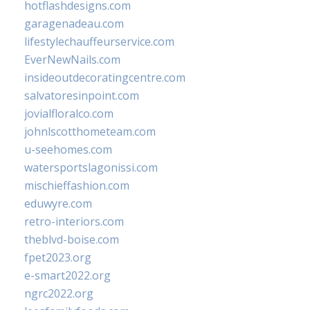
hotflashdesigns.com
garagenadeau.com
lifestylechauffeurservice.com
EverNewNails.com
insideoutdecoratingcentre.com
salvatoresinpoint.com
jovialfloralco.com
johnlscotthometeam.com
u-seehomes.com
watersportslagonissi.com
mischieffashion.com
eduwyre.com
retro-interiors.com
theblvd-boise.com
fpet2023.org
e-smart2022.org
ngrc2022.org