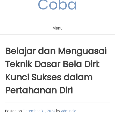
Coba
Menu
Belajar dan Menguasai
Teknik Dasar Bela Diri:
Kunci Sukses dalam
Pertahanan Diri
Posted on
December 31, 2024
by
adminele