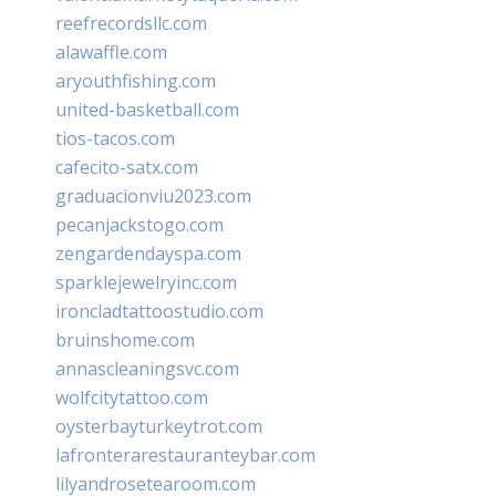
reefrecordsllc.com
alawaffle.com
aryouthfishing.com
united-basketball.com
tios-tacos.com
cafecito-satx.com
graduacionviu2023.com
pecanjackstogo.com
zengardendayspa.com
sparklejewelryinc.com
ironcladtattoostudio.com
bruinshome.com
annascleaningsvc.com
wolfcitytattoo.com
oysterbayturkeytrot.com
lafronterarestauranteybar.com
lilyandrosetearoom.com