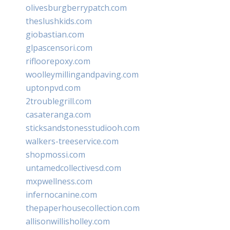
olivesburgberrypatch.com
theslushkids.com
giobastian.com
glpascensori.com
rifloorepoxy.com
woolleymillingandpaving.com
uptonpvd.com
2troublegrill.com
casateranga.com
sticksandstonesstudiooh.com
walkers-treeservice.com
shopmossi.com
untamedcollectivesd.com
mxpwellness.com
infernocanine.com
thepaperhousecollection.com
allisonwillisholley.com