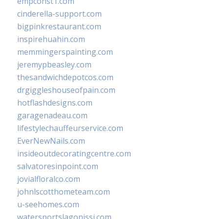
empconst1.com
cinderella-support.com
bigpinkrestaurant.com
inspirehuahin.com
memmingerspainting.com
jeremypbeasley.com
thesandwichdepotcos.com
drgiggleshouseofpain.com
hotflashdesigns.com
garagenadeau.com
lifestylechauffeurservice.com
EverNewNails.com
insideoutdecoratingcentre.com
salvatoresinpoint.com
jovialfloralco.com
johnlscotthometeam.com
u-seehomes.com
watersportslagonissi.com