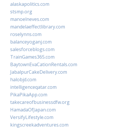
alaskapolitics.com
stsmp.org
manoelneves.com
mandelaeffectlibrary.com
roselynns.com
balanceyoganj.com
salesforceblogs.com
TrainGames365.com
BaytownEvaCationRentals.com
JabalpurCakeDelivery.com
halobjd.com
intelligenceqatar.com
PikaPikaApp.com
takecareofbusinessdfw.org
HamadaOfJapan.com
VersifyLifestyle.com
kingscreekadventures.com