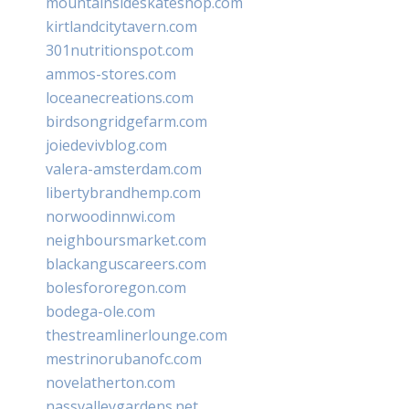
mountainsideskateshop.com
kirtlandcitytavern.com
301nutritionspot.com
ammos-stores.com
loceanecreations.com
birdsongridgefarm.com
joiedevivblog.com
valera-amsterdam.com
libertybrandhemp.com
norwoodinnwi.com
neighboursmarket.com
blackanguscareers.com
bolesfororegon.com
bodega-ole.com
thestreamlinerlounge.com
mestrinorubanofc.com
novelatherton.com
nassvalleygardens.net