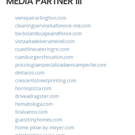
MEDIA PARTNER III
vwrepairarlington.com
cleaningservicebaltimore-md.com
beckslandscapeandfence.com
vistaaltadelveramendi.com
coastlinecateringnc.com
cuesburgershouston.com
psicologiaespecializadaencampeche.com
dmtacos.com
crescentstreetprinting.com
hornopizza.com
driveadragster.com
hematologa.com
lizaivanov.com
guesttinyhomes.com
home-plow-by-meyer.com