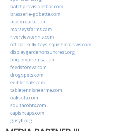
batchprovisionsbar.com
brasserie-gobette.com
musicrearte.com
morseysfarms.com
riverviewtennis.com
official-kelly-toys-squishmallows.com
displaygardenonsuncrest.org
bbq-empire-usa.com
feedstoreva.com
drogopets.com
ediblechalk.com
tabletennisnearme.com
oaksofa.com
soultacohtx.com
capishcaps.com
gpsyfl.org