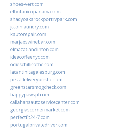
shoes-vert.com
elbotanicopanama.com
shadyoaksrockportrvpark.com
jccoinlaundry.com
kautorepair.com
marjaeswinebar.com
elmazatlanclinton.com
ideacoffeenyc.com
odieschillicothe.com
lacantinitagalesburg.com
pizzadeliverybristol.com
greenstarsmogcheck.com
happypawspl.com
callahansautoservicecenter.com
georgiascornermarket.com
perfectfit24-7.com
portugalprivatedriver.com