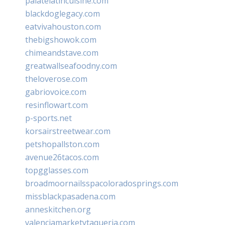
palatelatincuisine.com
blackdoglegacy.com
eatvivahouston.com
thebigshowok.com
chimeandstave.com
greatwallseafoodny.com
theloverose.com
gabriovoice.com
resinflowart.com
p-sports.net
korsairstreetwear.com
petshopallston.com
avenue26tacos.com
topgglasses.com
broadmoornailsspacoloradosprings.com
missblackpasadena.com
anneskitchen.org
valenciamarketytaqueria.com