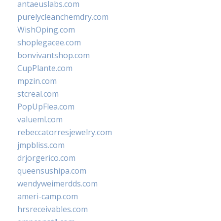
antaeuslabs.com
purelycleanchemdry.com
WishOping.com
shoplegacee.com
bonvivantshop.com
CupPlante.com
mpzin.com
stcreal.com
PopUpFlea.com
valueml.com
rebeccatorresjewelry.com
jmpbliss.com
drjorgerico.com
queensushipa.com
wendyweimerdds.com
ameri-camp.com
hrsreceivables.com