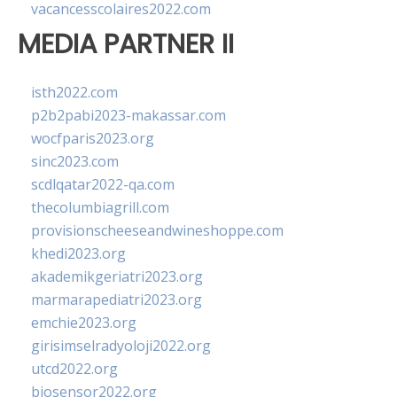
vacancesscolaires2022.com
MEDIA PARTNER II
isth2022.com
p2b2pabi2023-makassar.com
wocfparis2023.org
sinc2023.com
scdlqatar2022-qa.com
thecolumbiagrill.com
provisionscheeseandwineshoppe.com
khedi2023.org
akademikgeriatri2023.org
marmarapediatri2023.org
emchie2023.org
girisimselradyoloji2022.org
utcd2022.org
biosensor2022.org