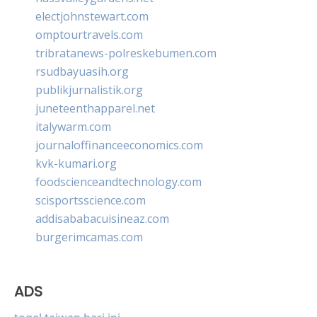
electjohnstewart.com
omptourtravels.com
tribratanews-polreskebumen.com
rsudbayuasih.org
publikjurnalistik.org
juneteenthapparel.net
italywarm.com
journaloffinanceeconomics.com
kvk-kumari.org
foodscienceandtechnology.com
scisportsscience.com
addisababacuisineaz.com
burgerimcamas.com
ADS