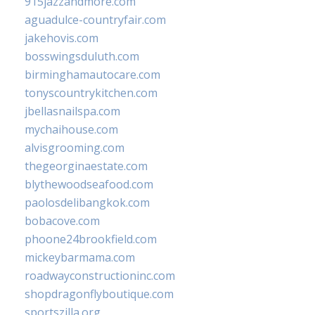
915jazzandmore.com
aguadulce-countryfair.com
jakehovis.com
bosswingsduluth.com
birminghamautocare.com
tonyscountrykitchen.com
jbellasnailspa.com
mychaihouse.com
alvisgrooming.com
thegeorginaestate.com
blythewoodseafood.com
paolosdelibangkok.com
bobacove.com
phoone24brookfield.com
mickeybarmama.com
roadwayconstructioninc.com
shopdragonflyboutique.com
sportszilla.org