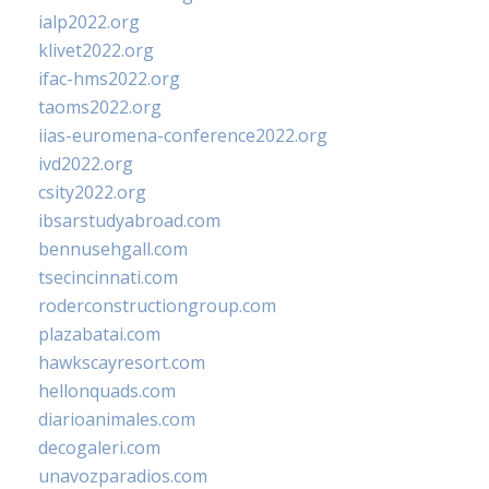
ialp2022.org
klivet2022.org
ifac-hms2022.org
taoms2022.org
iias-euromena-conference2022.org
ivd2022.org
csity2022.org
ibsarstudyabroad.com
bennusehgall.com
tsecincinnati.com
roderconstructiongroup.com
plazabatai.com
hawkscayresort.com
hellonquads.com
diarioanimales.com
decogaleri.com
unavozparadios.com