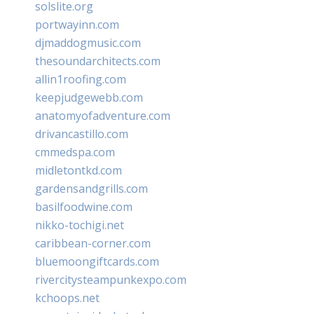
solslite.org
portwayinn.com
djmaddogmusic.com
thesoundarchitects.com
allin1roofing.com
keepjudgewebb.com
anatomyofadventure.com
drivancastillo.com
cmmedspa.com
midletontkd.com
gardensandgrills.com
basilfoodwine.com
nikko-tochigi.net
caribbean-corner.com
bluemoongiftcards.com
rivercitysteampunkexpo.com
kchoops.net