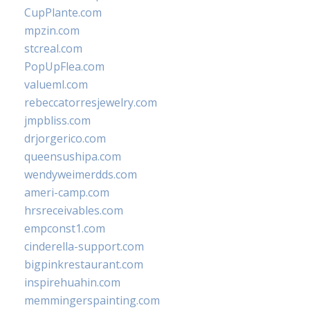
CupPlante.com
mpzin.com
stcreal.com
PopUpFlea.com
valueml.com
rebeccatorresjewelry.com
jmpbliss.com
drjorgerico.com
queensushipa.com
wendyweimerdds.com
ameri-camp.com
hrsreceivables.com
empconst1.com
cinderella-support.com
bigpinkrestaurant.com
inspirehuahin.com
memmingerspainting.com