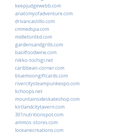
keepjudgewebb.com
anatomyofadventure.com
drivancastillo.com
cmmedspa.com
midletontkd.com
gardensandgrills.com
basilfoodwine.com
nikko-tochigi.net
caribbean-corner.com
bluemoongiftcards.com
rivercitysteampunkexpo.com
kchoops.net
mountainsideskateshop.com
kirtlandcitytavern.com
301nutritionspot.com
ammos-stores.com
loceanecreations.com