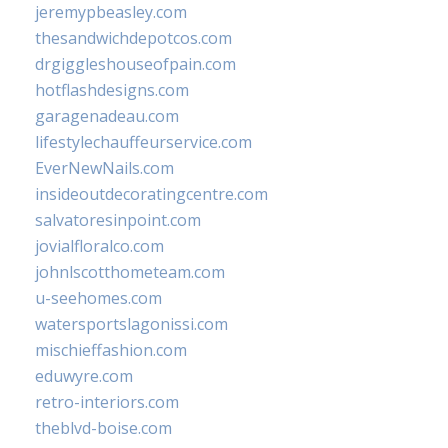
jeremypbeasley.com
thesandwichdepotcos.com
drgiggleshouseofpain.com
hotflashdesigns.com
garagenadeau.com
lifestylechauffeurservice.com
EverNewNails.com
insideoutdecoratingcentre.com
salvatoresinpoint.com
jovialfloralco.com
johnlscotthometeam.com
u-seehomes.com
watersportslagonissi.com
mischieffashion.com
eduwyre.com
retro-interiors.com
theblvd-boise.com