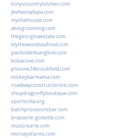
tonyscountrykitchen.com
jbellasnailspa.com
mychaihouse.com
alvisgrooming.com
thegeorginaestate.com
blythewoodseafood.com
paolosdelibangkok.com
bobacove.com
phoone24brookfield.com
mickeybarmama.com
roadwayconstructioninc.com
shopdragonflyboutique.com
sportszilla.org
batchprovisionsbar.com
brasserie-gobette.com
musicrearte.com
morseysfarms.com