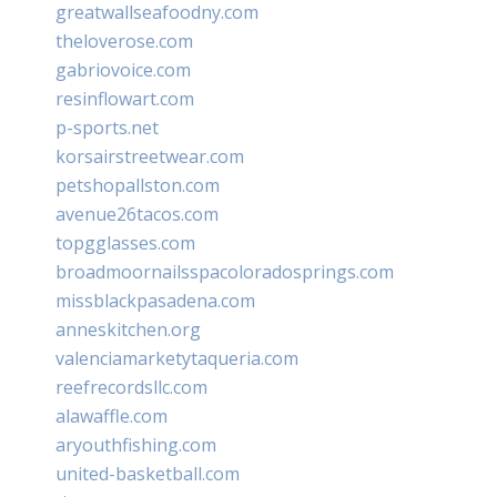
greatwallseafoodny.com
theloverose.com
gabriovoice.com
resinflowart.com
p-sports.net
korsairstreetwear.com
petshopallston.com
avenue26tacos.com
topgglasses.com
broadmoornailsspacoloradosprings.com
missblackpasadena.com
anneskitchen.org
valenciamarketytaqueria.com
reefrecordsllc.com
alawaffle.com
aryouthfishing.com
united-basketball.com