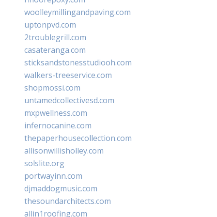
woolleymillingandpaving.com
uptonpvd.com
2troublegrill.com
casateranga.com
sticksandstonesstudiooh.com
walkers-treeservice.com
shopmossi.com
untamedcollectivesd.com
mxpwellness.com
infernocanine.com
thepaperhousecollection.com
allisonwillisholley.com
solslite.org
portwayinn.com
djmaddogmusic.com
thesoundarchitects.com
allin1roofing.com