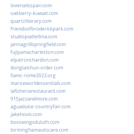
lovenailsspari.com
oakberry-kuwait.com
quartzliterary.com
friendsofbroderickpark.com
studiopiattellina.com
jannagrillspringfield.com
fujiyamacharleston.com
elpatronchardon.com
donglaishun-order.com
fiamc-rome2022.org
mariceworldessentials.com
lafisheriarestaurant.com
915jazzandmore.com
aguadulce-countryfair.com
jakehovis.com
bosswingsduluth.com
birminghamautocare.com