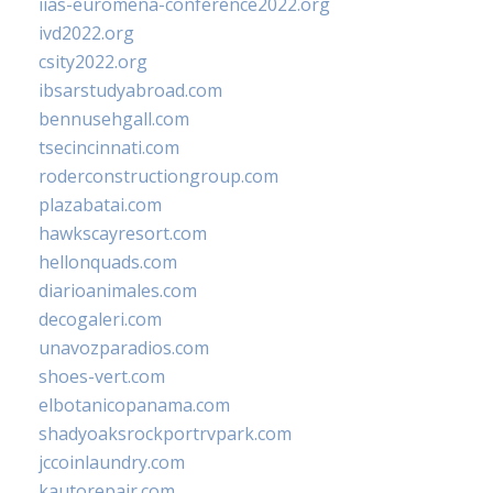
iias-euromena-conference2022.org
ivd2022.org
csity2022.org
ibsarstudyabroad.com
bennusehgall.com
tsecincinnati.com
roderconstructiongroup.com
plazabatai.com
hawkscayresort.com
hellonquads.com
diarioanimales.com
decogaleri.com
unavozparadios.com
shoes-vert.com
elbotanicopanama.com
shadyoaksrockportrvpark.com
jccoinlaundry.com
kautorepair.com