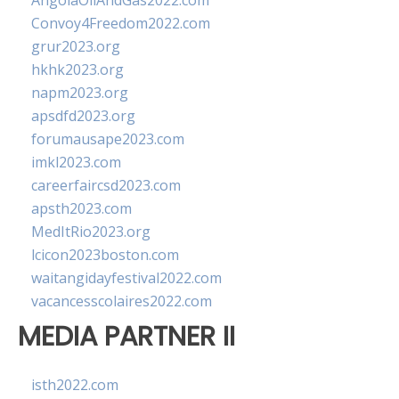
AngolaOilAndGas2022.com
Convoy4Freedom2022.com
grur2023.org
hkhk2023.org
napm2023.org
apsdfd2023.org
forumausape2023.com
imkl2023.com
careerfaircsd2023.com
apsth2023.com
MedItRio2023.org
lcicon2023boston.com
waitangidayfestival2022.com
vacancesscolaires2022.com
MEDIA PARTNER II
isth2022.com