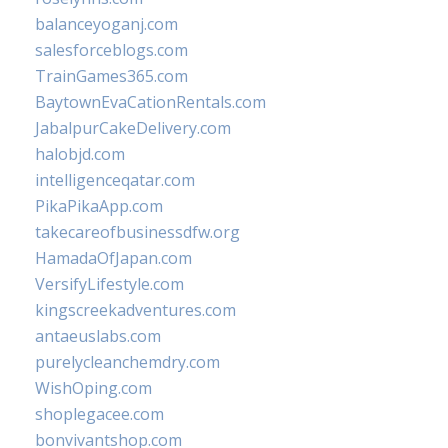
balanceyoganj.com
salesforceblogs.com
TrainGames365.com
BaytownEvaCationRentals.com
JabalpurCakeDelivery.com
halobjd.com
intelligenceqatar.com
PikaPikaApp.com
takecareofbusinessdfw.org
HamadaOfJapan.com
VersifyLifestyle.com
kingscreekadventures.com
antaeuslabs.com
purelycleanchemdry.com
WishOping.com
shoplegacee.com
bonvivantshop.com