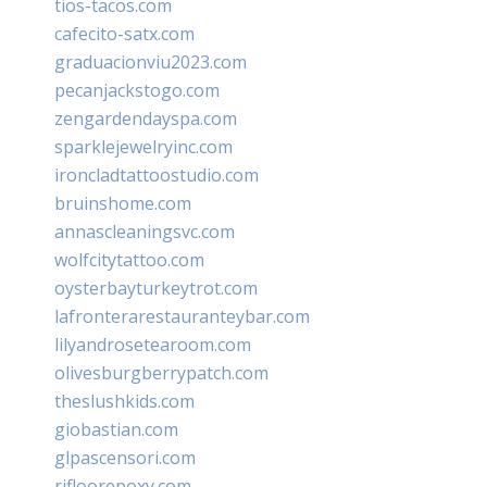
tios-tacos.com
cafecito-satx.com
graduacionviu2023.com
pecanjackstogo.com
zengardendayspa.com
sparklejewelryinc.com
ironcladtattoostudio.com
bruinshome.com
annascleaningsvc.com
wolfcitytattoo.com
oysterbayturkeytrot.com
lafronterarestauranteybar.com
lilyandrosetearoom.com
olivesburgberrypatch.com
theslushkids.com
giobastian.com
glpascensori.com
rifloorepoxy.com