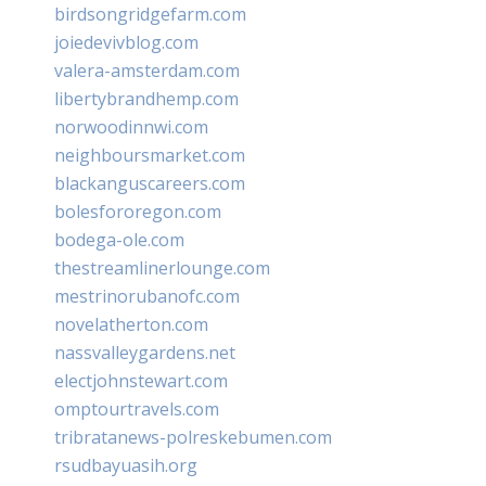
birdsongridgefarm.com
joiedevivblog.com
valera-amsterdam.com
libertybrandhemp.com
norwoodinnwi.com
neighboursmarket.com
blackanguscareers.com
bolesfororegon.com
bodega-ole.com
thestreamlinerlounge.com
mestrinorubanofc.com
novelatherton.com
nassvalleygardens.net
electjohnstewart.com
omptourtravels.com
tribratanews-polreskebumen.com
rsudbayuasih.org