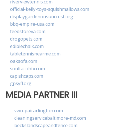
riverviewtennis.com
official-kelly-toys-squishmallows.com
displaygardenonsuncrest.org
bbq-empire-usa.com
feedstoreva.com
drogopets.com
ediblechalk.com
tabletennisnearme.com
oaksofa.com
soultacohtx.com
capishcaps.com
gpsyfl.org
MEDIA PARTNER III
vwrepairarlington.com
cleaningservicebaltimore-md.com
beckslandscapeandfence.com