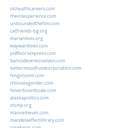
okhealthcareers.com
theintexperience.com
unboundedthefilm.com
catfriends-bg.org
marianlives.org
waywardtees.com
pidfloorsexpress.com
bancodevenezuelaen.com
bettermoodfoodcorporation.com
hingstonnt.com
chooseagender.com
hoverboardssale.com
alaskapolitics.com
stsmp.org
manoelneves.com
mandelaeffectlibrary.com
roselynns.com