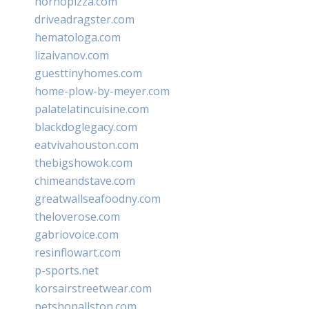
hornopizza.com
driveadragster.com
hematologa.com
lizaivanov.com
guesttinyhomes.com
home-plow-by-meyer.com
palatelatincuisine.com
blackdoglegacy.com
eatvivahouston.com
thebigshowok.com
chimeandstave.com
greatwallseafoodny.com
theloverose.com
gabriovoice.com
resinflowart.com
p-sports.net
korsairstreetwear.com
petshopallston.com