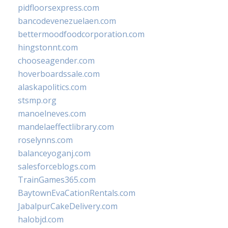
pidfloorsexpress.com
bancodevenezuelaen.com
bettermoodfoodcorporation.com
hingstonnt.com
chooseagender.com
hoverboardssale.com
alaskapolitics.com
stsmp.org
manoelneves.com
mandelaeffectlibrary.com
roselynns.com
balanceyoganj.com
salesforceblogs.com
TrainGames365.com
BaytownEvaCationRentals.com
JabalpurCakeDelivery.com
halobjd.com