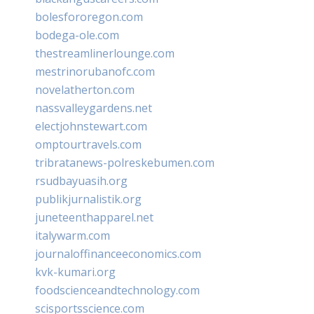
bolesfororegon.com
bodega-ole.com
thestreamlinerlounge.com
mestrinorubanofc.com
novelatherton.com
nassvalleygardens.net
electjohnstewart.com
omptourtravels.com
tribratanews-polreskebumen.com
rsudbayuasih.org
publikjurnalistik.org
juneteenthapparel.net
italywarm.com
journaloffinanceeconomics.com
kvk-kumari.org
foodscienceandtechnology.com
scisportsscience.com