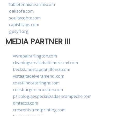
tabletennisnearme.com
oaksofa.com
soultacohtx.com
capishcaps.com
gpsyfl.org
MEDIA PARTNER III
vwrepairarlington.com
cleaningservicebaltimore-md.com
beckslandscapeandfence.com
vistaaltadelveramendi.com
coastlinecateringnc.com
cuesburgershouston.com
psicologiaespecializadaencampeche.com
dmtacos.com
crescentstreetprinting.com