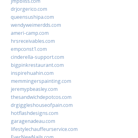
jmpbliss.com
drjorgerico.com
queensushipa.com
wendyweimerdds.com
ameri-camp.com
hrsreceivables.com
empconst1.com
cinderella-support.com
bigpinkrestaurant.com
inspirehuahin.com
memmingerspainting.com
jeremypbeasley.com
thesandwichdepotcos.com
drgiggleshouseofpain.com
hotflashdesigns.com
garagenadeau.com
lifestylechauffeurservice.com
EverNewNails.com