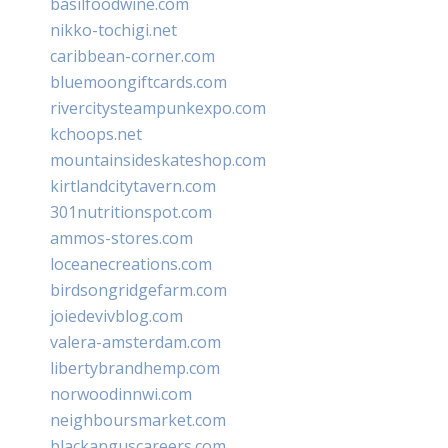
basilfoodwine.com
nikko-tochigi.net
caribbean-corner.com
bluemoongiftcards.com
rivercitysteampunkexpo.com
kchoops.net
mountainsideskateshop.com
kirtlandcitytavern.com
301nutritionspot.com
ammos-stores.com
loceanecreations.com
birdsongridgefarm.com
joiedevivblog.com
valera-amsterdam.com
libertybrandhemp.com
norwoodinnwi.com
neighboursmarket.com
blackanguscareers.com