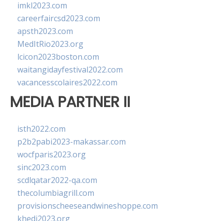
imkl2023.com
careerfaircsd2023.com
apsth2023.com
MedItRio2023.org
lcicon2023boston.com
waitangidayfestival2022.com
vacancesscolaires2022.com
MEDIA PARTNER II
isth2022.com
p2b2pabi2023-makassar.com
wocfparis2023.org
sinc2023.com
scdlqatar2022-qa.com
thecolumbiagrill.com
provisionscheeseandwineshoppe.com
khedi2023.org