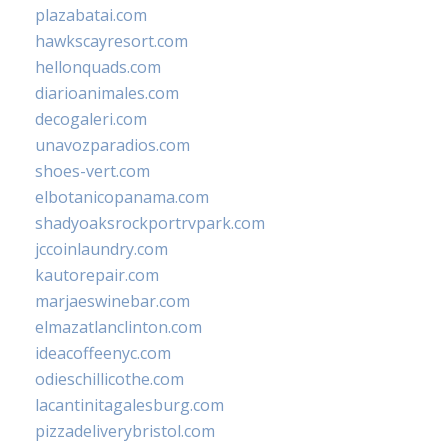
plazabatai.com
hawkscayresort.com
hellonquads.com
diarioanimales.com
decogaleri.com
unavozparadios.com
shoes-vert.com
elbotanicopanama.com
shadyoaksrockportrvpark.com
jccoinlaundry.com
kautorepair.com
marjaeswinebar.com
elmazatlanclinton.com
ideacoffeenyc.com
odieschillicothe.com
lacantinitagalesburg.com
pizzadeliverybristol.com