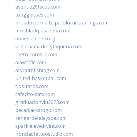
avenue26tacos.com
topgglasses.com
broadmoornailsspacoloradosprings.com
missblackpasadena.com
anneskitchen.org
valenciamarketytaqueria.com
reefrecordsllc.com
alawaffle.com
aryouthfishing.com
united-basketball.com
tios-tacos.com
cafecito-satx.com
graduacionviu2023.com
pecanjackstogo.com
zengardendayspa.com
sparklejewelryinc.com
ironcladtattoostudio.com