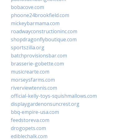
bobacove.com
phoone24brookfield.com
mickeybarmama.com
roadwayconstructioninc.com
shopdragonflyboutique.com
sportszilla.org
batchprovisionsbar.com
brasserie-gobette.com
musicrearte.com
morseysfarms.com
riverviewtennis.com
official-kelly-toys-squishmallows.com
displaygardenonsuncrest.org
bbq-empire-usa.com
feedstoreva.com
drogopets.com
ediblechalk.com