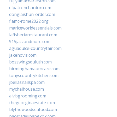
fujiyamacharleston.com
elpatronchardon.com
donglaishun-order.com
fiamc-rome2022.org
mariceworldessentials.com
lafisheriarestaurant.com
915jazzandmore.com
aguadulce-countryfair.com
jakehovis.com
bosswingsduluth.com
birminghamautocare.com
tonyscountrykitchen.com
jbellasnailspa.com
mychaihouse.com
alvisgrooming.com
thegeorginaestate.com
blythewoodseafood.com
paolosdelibangkok.com