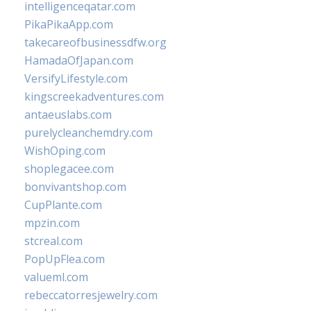
intelligenceqatar.com
PikaPikaApp.com
takecareofbusinessdfw.org
HamadaOfJapan.com
VersifyLifestyle.com
kingscreekadventures.com
antaeuslabs.com
purelycleanchemdry.com
WishOping.com
shoplegacee.com
bonvivantshop.com
CupPlante.com
mpzin.com
stcreal.com
PopUpFlea.com
valueml.com
rebeccatorresjewelry.com