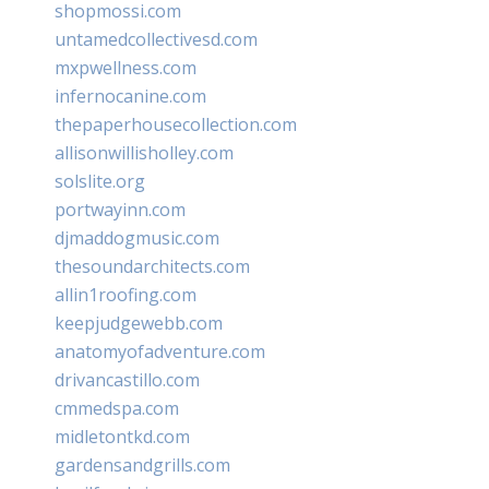
shopmossi.com
untamedcollectivesd.com
mxpwellness.com
infernocanine.com
thepaperhousecollection.com
allisonwillisholley.com
solslite.org
portwayinn.com
djmaddogmusic.com
thesoundarchitects.com
allin1roofing.com
keepjudgewebb.com
anatomyofadventure.com
drivancastillo.com
cmmedspa.com
midletontkd.com
gardensandgrills.com