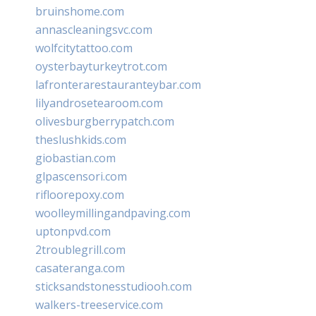
bruinshome.com
annascleaningsvc.com
wolfcitytattoo.com
oysterbayturkeytrot.com
lafronterarestauranteybar.com
lilyandrosetearoom.com
olivesburgberrypatch.com
theslushkids.com
giobastian.com
glpascensori.com
rifloorepoxy.com
woolleymillingandpaving.com
uptonpvd.com
2troublegrill.com
casateranga.com
sticksandstonesstudiooh.com
walkers-treeservice.com