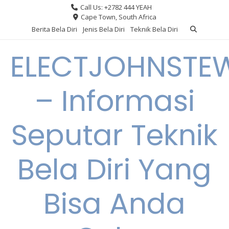
Skip
Call Us: +2782 444 YEAH
to
Cape Town, South Africa
content
Berita Bela Diri
Jenis Bela Diri
Teknik Bela Diri
ELECTJOHNSTE
– Informasi
Seputar Teknik
Bela Diri Yang
Bisa Anda