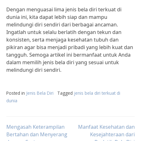
Dengan menguasai lima jenis bela diri terkuat di
dunia ini, kita dapat lebih siap dan mampu
melindungi diri sendiri dari berbagai ancaman.
Ingatlah untuk selalu berlatih dengan tekun dan
konsisten, serta menjaga kesehatan tubuh dan
pikiran agar bisa menjadi pribadi yang lebih kuat dan
tangguh. Semoga artikel ini bermanfaat untuk Anda
dalam memilih jenis bela diri yang sesuai untuk
melindungi diri sendiri.
Posted in
Jenis Bela Diri
Tagged
jenis bela diri terkuat di
dunia
Post
Mengasah Keterampilan
Manfaat Kesehatan dan
Bertahan dan Menyerang
Kesejahteraan dari