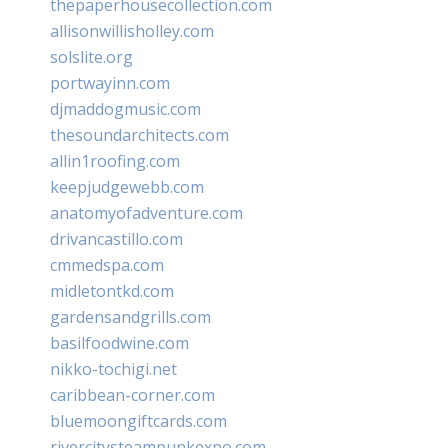
thepaperhousecollection.com
allisonwillisholley.com
solslite.org
portwayinn.com
djmaddogmusic.com
thesoundarchitects.com
allin1roofing.com
keepjudgewebb.com
anatomyofadventure.com
drivancastillo.com
cmmedspa.com
midletontkd.com
gardensandgrills.com
basilfoodwine.com
nikko-tochigi.net
caribbean-corner.com
bluemoongiftcards.com
rivercitysteampunkexpo.com