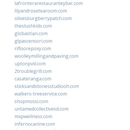
lafronterarestauranteybar.com
lilyandrosetearoom.com
olivesburgberrypatch.com
theslushkids.com
giobastian.com
glpascensori.com
rifloorepoxy.com
woolleymillingandpaving.com
uptonpvd.com
2troublegrill.com
casateranga.com
sticksandstonesstudiooh.com
walkers-treeservice.com
shopmossi.com
untamedcollectivesd.com
mxpwellness.com
infernocanine.com