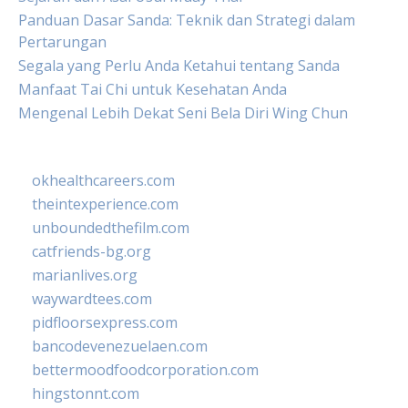
Panduan Dasar Sanda: Teknik dan Strategi dalam
Pertarungan
Segala yang Perlu Anda Ketahui tentang Sanda
Manfaat Tai Chi untuk Kesehatan Anda
Mengenal Lebih Dekat Seni Bela Diri Wing Chun
okhealthcareers.com
theintexperience.com
unboundedthefilm.com
catfriends-bg.org
marianlives.org
waywardtees.com
pidfloorsexpress.com
bancodevenezuelaen.com
bettermoodfoodcorporation.com
hingstonnt.com