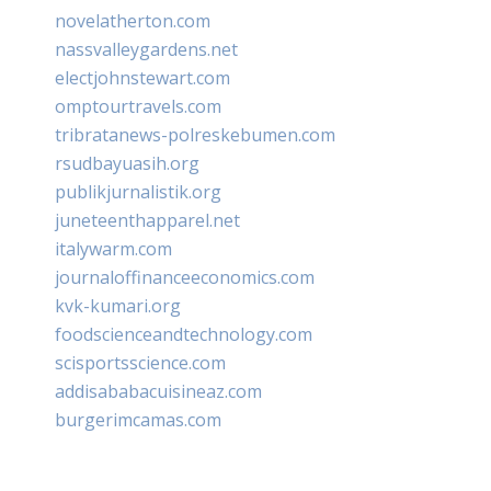
novelatherton.com
nassvalleygardens.net
electjohnstewart.com
omptourtravels.com
tribratanews-polreskebumen.com
rsudbayuasih.org
publikjurnalistik.org
juneteenthapparel.net
italywarm.com
journaloffinanceeconomics.com
kvk-kumari.org
foodscienceandtechnology.com
scisportsscience.com
addisababacuisineaz.com
burgerimcamas.com