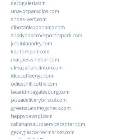
decogaleri.com
unavozparadios.com
shoes-vert.com
elbotanicopanama.com
shadyoaksrockportrvpark.com
jccoinlaundry.com
kautorepair.com
marjaeswinebar.com
elmazatlanclinton.com
ideacoffeenyc.com
odieschillicothe.com
lacantinitagalesburg.com
pizzadeliverybristol.com
greenstarsmogcheck.com
happypawspl.com
callahansautoservicecenter.com
georgiascornermarket.com