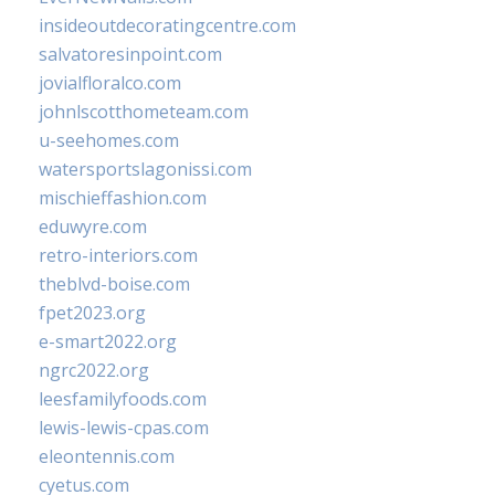
insideoutdecoratingcentre.com
salvatoresinpoint.com
jovialfloralco.com
johnlscotthometeam.com
u-seehomes.com
watersportslagonissi.com
mischieffashion.com
eduwyre.com
retro-interiors.com
theblvd-boise.com
fpet2023.org
e-smart2022.org
ngrc2022.org
leesfamilyfoods.com
lewis-lewis-cpas.com
eleontennis.com
cyetus.com