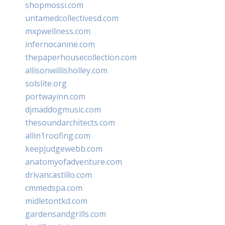
shopmossi.com
untamedcollectivesd.com
mxpwellness.com
infernocanine.com
thepaperhousecollection.com
allisonwillisholley.com
solslite.org
portwayinn.com
djmaddogmusic.com
thesoundarchitects.com
allin1roofing.com
keepjudgewebb.com
anatomyofadventure.com
drivancastillo.com
cmmedspa.com
midletontkd.com
gardensandgrills.com