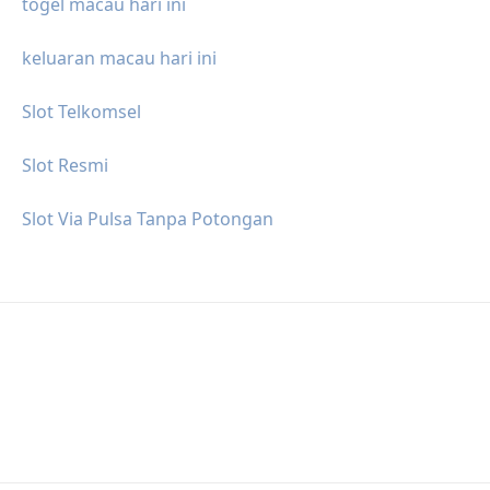
togel macau hari ini
keluaran macau hari ini
Slot Telkomsel
Slot Resmi
Slot Via Pulsa Tanpa Potongan