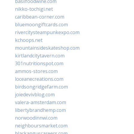
basilfoodwine.com
nikko-tochigi.net
caribbean-corner.com
bluemoongiftcards.com
rivercitysteampunkexpo.com
kchoops.net
mountainsideskateshop.com
kirtlandcitytavern.com
301nutritionspot.com
ammos-stores.com
loceanecreations.com
birdsongridgefarm.com
joiedevivblog.com
valera-amsterdam.com
libertybrandhemp.com
norwoodinnwi.com
neighboursmarket.com
blackanguscareers.com