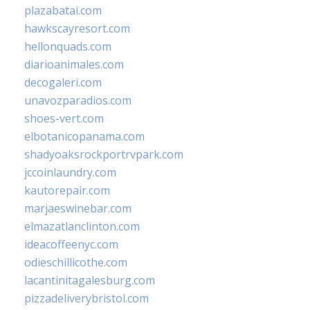
plazabatai.com
hawkscayresort.com
hellonquads.com
diarioanimales.com
decogaleri.com
unavozparadios.com
shoes-vert.com
elbotanicopanama.com
shadyoaksrockportrvpark.com
jccoinlaundry.com
kautorepair.com
marjaeswinebar.com
elmazatlanclinton.com
ideacoffeenyc.com
odieschillicothe.com
lacantinitagalesburg.com
pizzadeliverybristol.com