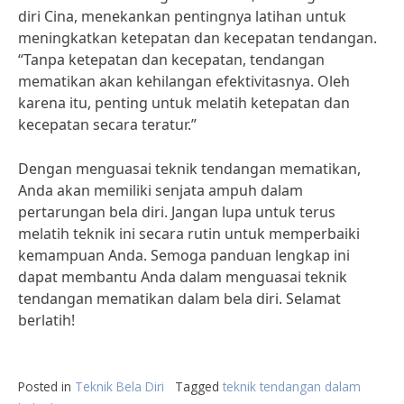
diri Cina, menekankan pentingnya latihan untuk
meningkatkan ketepatan dan kecepatan tendangan.
“Tanpa ketepatan dan kecepatan, tendangan
mematikan akan kehilangan efektivitasnya. Oleh
karena itu, penting untuk melatih ketepatan dan
kecepatan secara teratur.”
Dengan menguasai teknik tendangan mematikan,
Anda akan memiliki senjata ampuh dalam
pertarungan bela diri. Jangan lupa untuk terus
melatih teknik ini secara rutin untuk memperbaiki
kemampuan Anda. Semoga panduan lengkap ini
dapat membantu Anda dalam menguasai teknik
tendangan mematikan dalam bela diri. Selamat
berlatih!
Posted in
Teknik Bela Diri
Tagged
teknik tendangan dalam