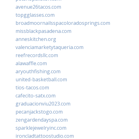
avenue26tacos.com
topgglasses.com
broadmoornailsspacoloradosprings.com
missblackpasadena.com
anneskitchen.org
valenciamarketytaqueria.com
reefrecordsllc.com
alawaffle.com
aryouthfishing.com
united-basketball.com
tios-tacos.com
cafecito-satx.com
graduacionviu2023.com
pecanjackstogo.com
zengardendayspa.com
sparklejewelryinc.com
ironcladtattoostudio.com