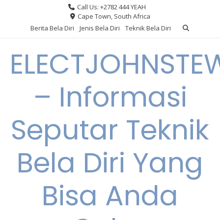
Skip
Call Us: +2782 444 YEAH
to
Cape Town, South Africa
content
Berita Bela Diri
Jenis Bela Diri
Teknik Bela Diri
ELECTJOHNSTE
– Informasi
Seputar Teknik
Bela Diri Yang
Bisa Anda