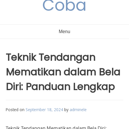
Coba
Menu
Teknik Tendangan
Mematikan dalam Bela
Diri: Panduan Lengkap
Posted on
September 18, 2024
by
adminele
Teknik Tendangan Mematikan dalam Bela Diri: