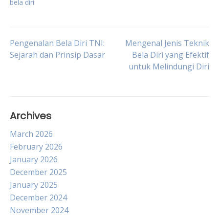
bela diri
Post
Pengenalan Bela Diri TNI:
Mengenal Jenis Teknik
Sejarah dan Prinsip Dasar
Bela Diri yang Efektif
untuk Melindungi Diri
navigation
Archives
March 2026
February 2026
January 2026
December 2025
January 2025
December 2024
November 2024