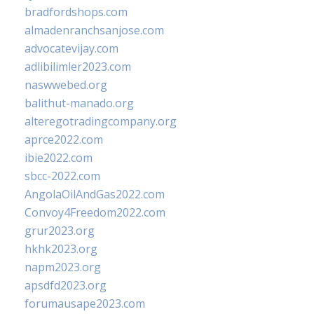
bradfordshops.com
almadenranchsanjose.com
advocatevijay.com
adlibilimler2023.com
naswwebed.org
balithut-manado.org
alteregotradingcompany.org
aprce2022.com
ibie2022.com
sbcc-2022.com
AngolaOilAndGas2022.com
Convoy4Freedom2022.com
grur2023.org
hkhk2023.org
napm2023.org
apsdfd2023.org
forumausape2023.com