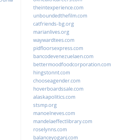
theintexperience.com
unboundedthefilm.com
catfriends-bg.org
marianlives.org
waywardtees.com
pidfloorsexpress.com
bancodevenezuelaen.com
bettermoodfoodcorporation.com
hingstonnt.com
chooseagender.com
hoverboardssale.com
alaskapolitics.com
stsmp.org
manoelneves.com
mandelaeffectlibrary.com
roselynns.com
balanceyoganj.com