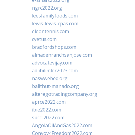
e-smart2022.org
ngrc2022.org
leesfamilyfoods.com
lewis-lewis-cpas.com
eleontennis.com
cyetus.com
bradfordshops.com
almadenranchsanjose.com
advocatevijay.com
adlibilimler2023.com
naswwebed.org
balithut-manado.org
alteregotradingcompany.org
aprce2022.com
ibie2022.com
sbcc-2022.com
AngolaOilAndGas2022.com
Convoy4Freedom2022.com