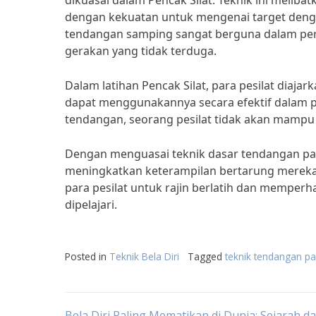
dikuasai dalam Pencak Silat. Teknik ini melib
dengan kekuatan untuk mengenai target dengan 
tendangan samping sangat berguna dalam per
gerakan yang tidak terduga.
Dalam latihan Pencak Silat, para pesilat diaj
dapat menggunakannya secara efektif dalam 
tendangan, seorang pesilat tidak akan mampu 
Dengan menguasai teknik dasar tendangan pada 
meningkatkan keterampilan bertarung mereka d
para pesilat untuk rajin berlatih dan memperha
dipelajari.
Posted in
Teknik Bela Diri
Tagged
teknik tendangan pad
Bela Diri Paling Mematikan di Dunia: Sejarah d