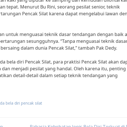
atkan kaki yang diputar ke samping dan kemudian dilontarka
tepat. Menurut Bu Rini, seorang pesilat senior, teknik
tarungan Pencak Silat karena dapat mengelabui lawan de
arkan untuk menguasai teknik dasar tendangan dengan baik 
pertarungan sesungguhnya. “Tanpa menguasai teknik dasa
bersaing dalam dunia Pencak Silat,” tambah Pak Dedy.
bela diri Pencak Silat, para praktisi Pencak Silat akan da
an menjadi pesilat yang handal. Oleh karena itu, penting
tikan detail-detail dalam setiap teknik tendangan yang
a bela diri pencak silat
an
Rahasia Kehebatan Jenis Bela Diri Terkuat di