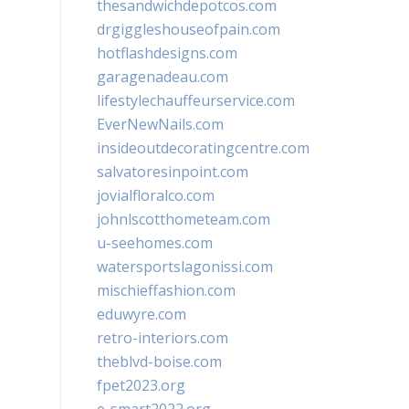
thesandwichdepotcos.com
drgiggleshouseofpain.com
hotflashdesigns.com
garagenadeau.com
lifestylechauffeurservice.com
EverNewNails.com
insideoutdecoratingcentre.com
salvatoresinpoint.com
jovialfloralco.com
johnlscotthometeam.com
u-seehomes.com
watersportslagonissi.com
mischieffashion.com
eduwyre.com
retro-interiors.com
theblvd-boise.com
fpet2023.org