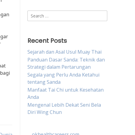
n
Search
ngan
for:
agar
Recent Posts
r
Sejarah dan Asal Usul Muay Thai
Panduan Dasar Sanda: Teknik dan
pat
Strategi dalam Pertarungan
 bagi
Segala yang Perlu Anda Ketahui
tentang Sanda
Manfaat Tai Chi untuk Kesehatan
Anda
Mengenal Lebih Dekat Seni Bela
Diri Wing Chun
okhealthcareers.com
 Dunia