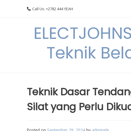
Skip
Call Us: +2782 444 YEAH
to
content
ELECTJOHNS
Teknik Bel
Teknik Dasar Tendan
Silat yang Perlu Diku
Posted on
September 29, 2024
by
adminele