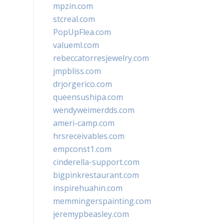
mpzin.com
stcreal.com
PopUpFlea.com
valueml.com
rebeccatorresjewelry.com
jmpbliss.com
drjorgerico.com
queensushipa.com
wendyweimerdds.com
ameri-camp.com
hrsreceivables.com
empconst1.com
cinderella-support.com
bigpinkrestaurant.com
inspirehuahin.com
memmingerspainting.com
jeremypbeasley.com