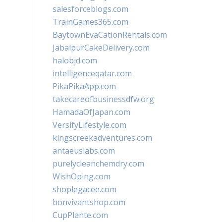
salesforceblogs.com
TrainGames365.com
BaytownEvaCationRentals.com
JabalpurCakeDelivery.com
halobjd.com
intelligenceqatar.com
PikaPikaApp.com
takecareofbusinessdfw.org
HamadaOfJapan.com
VersifyLifestyle.com
kingscreekadventures.com
antaeuslabs.com
purelycleanchemdry.com
WishOping.com
shoplegacee.com
bonvivantshop.com
CupPlante.com