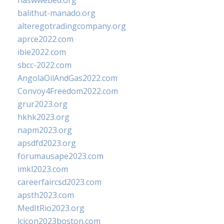
naswwebed.org
balithut-manado.org
alteregotradingcompany.org
aprce2022.com
ibie2022.com
sbcc-2022.com
AngolaOilAndGas2022.com
Convoy4Freedom2022.com
grur2023.org
hkhk2023.org
napm2023.org
apsdfd2023.org
forumausape2023.com
imkl2023.com
careerfaircsd2023.com
apsth2023.com
MedItRio2023.org
lcicon2023boston.com