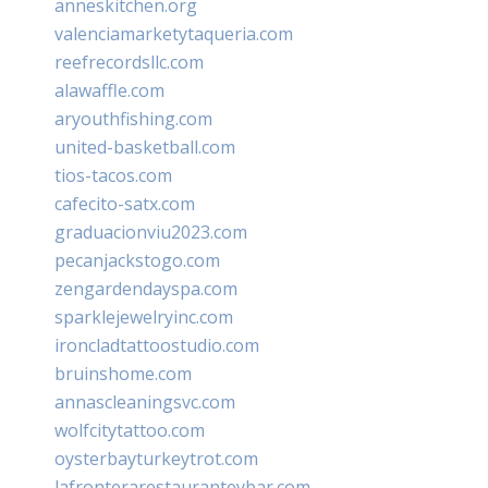
anneskitchen.org
valenciamarketytaqueria.com
reefrecordsllc.com
alawaffle.com
aryouthfishing.com
united-basketball.com
tios-tacos.com
cafecito-satx.com
graduacionviu2023.com
pecanjackstogo.com
zengardendayspa.com
sparklejewelryinc.com
ironcladtattoostudio.com
bruinshome.com
annascleaningsvc.com
wolfcitytattoo.com
oysterbayturkeytrot.com
lafronterarestauranteybar.com