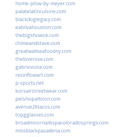
home-plow-by-meyer.com
palatelatincuisine.com
blackdoglegacy.com
eatvivahouston.com
thebigshowok.com
chimeandstave.com
greatwallseafoodny.com
theloverose.com
gabriovoice.com
resinflowart.com
p-sports.net
korsairstreetwear.com
petshopallston.com
avenue26tacos.com
topgglasses.com
broadmoornailsspacoloradosprings.com
missblackpasadena.com