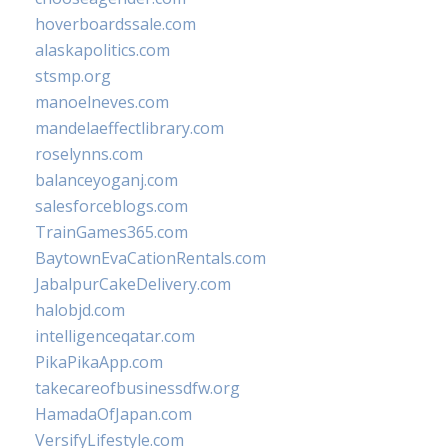
hoverboardssale.com
alaskapolitics.com
stsmp.org
manoelneves.com
mandelaeffectlibrary.com
roselynns.com
balanceyoganj.com
salesforceblogs.com
TrainGames365.com
BaytownEvaCationRentals.com
JabalpurCakeDelivery.com
halobjd.com
intelligenceqatar.com
PikaPikaApp.com
takecareofbusinessdfw.org
HamadaOfJapan.com
VersifyLifestyle.com