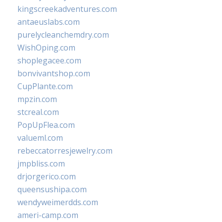
kingscreekadventures.com
antaeuslabs.com
purelycleanchemdry.com
WishOping.com
shoplegacee.com
bonvivantshop.com
CupPlante.com
mpzin.com
stcreal.com
PopUpFlea.com
valueml.com
rebeccatorresjewelry.com
jmpbliss.com
drjorgerico.com
queensushipa.com
wendyweimerdds.com
ameri-camp.com