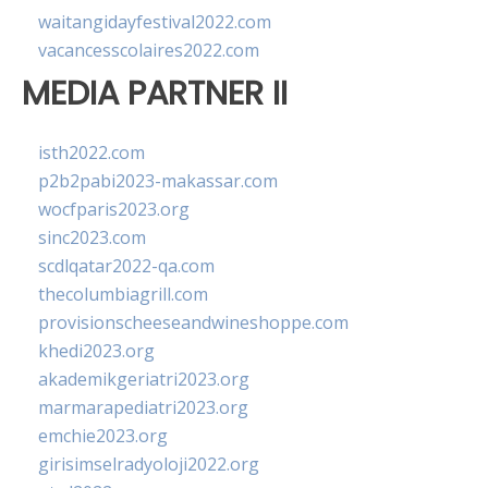
waitangidayfestival2022.com
vacancesscolaires2022.com
MEDIA PARTNER II
isth2022.com
p2b2pabi2023-makassar.com
wocfparis2023.org
sinc2023.com
scdlqatar2022-qa.com
thecolumbiagrill.com
provisionscheeseandwineshoppe.com
khedi2023.org
akademikgeriatri2023.org
marmarapediatri2023.org
emchie2023.org
girisimselradyoloji2022.org