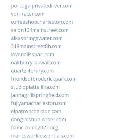
portugalprivatedriver.com
von-racer.com
coffeeshopcharleston.com
salon104mainstreet.com
alkaspringswater.com
318mainstreet8h.com
lovenailsspari.com
oakberry-kuwait.com
quartzliterary.com
friendsofbroderickpark.com
studiopiattellina.com
jannagrillspringfield.com
fujiyamacharleston.com
elpatronchardon.com
donglaishun-order.com
fiamc-rome2022.org
mariceworldessentials.com