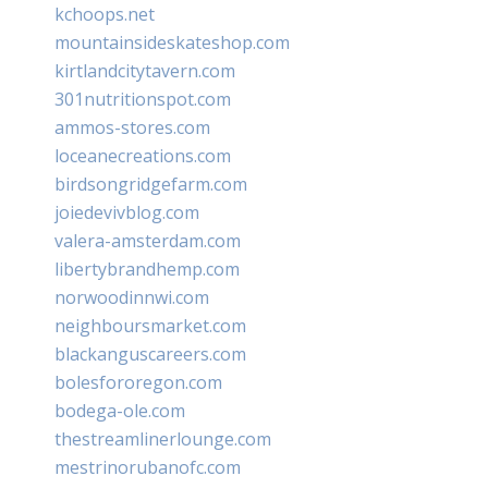
kchoops.net
mountainsideskateshop.com
kirtlandcitytavern.com
301nutritionspot.com
ammos-stores.com
loceanecreations.com
birdsongridgefarm.com
joiedevivblog.com
valera-amsterdam.com
libertybrandhemp.com
norwoodinnwi.com
neighboursmarket.com
blackanguscareers.com
bolesfororegon.com
bodega-ole.com
thestreamlinerlounge.com
mestrinorubanofc.com