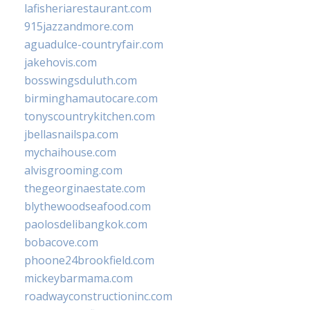
lafisheriarestaurant.com
915jazzandmore.com
aguadulce-countryfair.com
jakehovis.com
bosswingsduluth.com
birminghamautocare.com
tonyscountrykitchen.com
jbellasnailspa.com
mychaihouse.com
alvisgrooming.com
thegeorginaestate.com
blythewoodseafood.com
paolosdelibangkok.com
bobacove.com
phoone24brookfield.com
mickeybarmama.com
roadwayconstructioninc.com