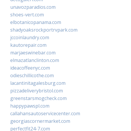
unavozparadios.com
shoes-vert.com
elbotanicopanama.com
shadyoaksrockportrvpark.com
jccoinlaundry.com
kautorepair.com
marjaeswinebar.com
elmazatlanclinton.com
ideacoffeenyc.com
odieschillicothe.com
lacantinitagalesburg.com
pizzadeliverybristol.com
greenstarsmogcheck.com
happypawspl.com
callahansautoservicecenter.com
georgiascornermarket.com
perfectfit24-7.com