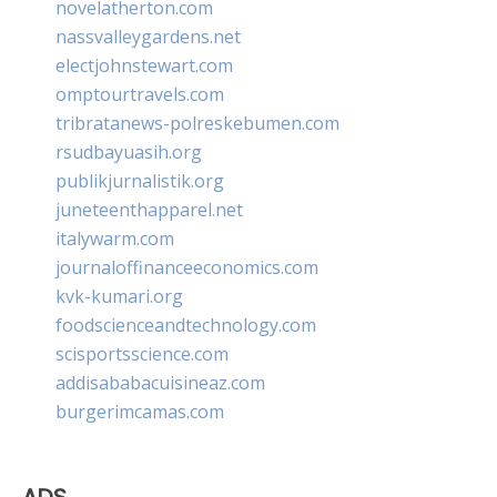
novelatherton.com
nassvalleygardens.net
electjohnstewart.com
omptourtravels.com
tribratanews-polreskebumen.com
rsudbayuasih.org
publikjurnalistik.org
juneteenthapparel.net
italywarm.com
journaloffinanceeconomics.com
kvk-kumari.org
foodscienceandtechnology.com
scisportsscience.com
addisababacuisineaz.com
burgerimcamas.com
ADS