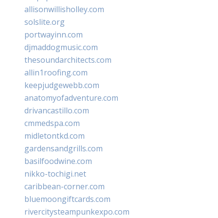
allisonwillisholley.com
solslite.org
portwayinn.com
djmaddogmusic.com
thesoundarchitects.com
allin1roofing.com
keepjudgewebb.com
anatomyofadventure.com
drivancastillo.com
cmmedspa.com
midletontkd.com
gardensandgrills.com
basilfoodwine.com
nikko-tochigi.net
caribbean-corner.com
bluemoongiftcards.com
rivercitysteampunkexpo.com