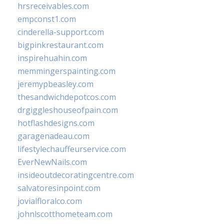
hrsreceivables.com
empconst1.com
cinderella-support.com
bigpinkrestaurant.com
inspirehuahin.com
memmingerspainting.com
jeremypbeasley.com
thesandwichdepotcos.com
drgiggleshouseofpain.com
hotflashdesigns.com
garagenadeau.com
lifestylechauffeurservice.com
EverNewNails.com
insideoutdecoratingcentre.com
salvatoresinpoint.com
jovialfloralco.com
johnlscotthometeam.com