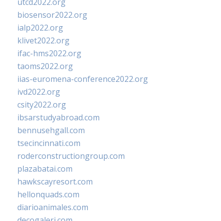
utcd2022.org
biosensor2022.org
ialp2022.org
klivet2022.org
ifac-hms2022.org
taoms2022.org
iias-euromena-conference2022.org
ivd2022.org
csity2022.org
ibsarstudyabroad.com
bennusehgall.com
tsecincinnati.com
roderconstructiongroup.com
plazabatai.com
hawkscayresort.com
hellonquads.com
diarioanimales.com
decogaleri.com