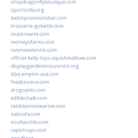
shopdragonflyboutique.com
sportszilla.org
batchprovisionsbar.com
brasserie-gobette.com
musicrearte.com
morseysfarms.com
riverviewtennis.com
official-kelly-toys-squishmallows.com
displaygardenonsuncrest.org
bbq-empire-usa.com
feedstoreva.com
drogopets.com
ediblechalk.com
tabletennisnearme.com
oaksofa.com
soultacohtx.com
capishcaps.com