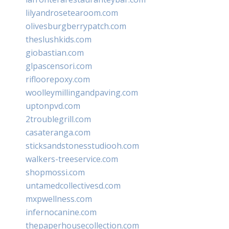
lilyandrosetearoom.com
olivesburgberrypatch.com
theslushkids.com
giobastian.com
glpascensori.com
rifloorepoxy.com
woolleymillingandpaving.com
uptonpvd.com
2troublegrill.com
casateranga.com
sticksandstonesstudiooh.com
walkers-treeservice.com
shopmossi.com
untamedcollectivesd.com
mxpwellness.com
infernocanine.com
thepaperhousecollection.com