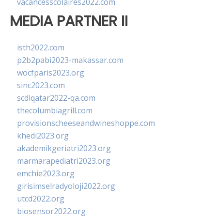
vacancesscolaires2022.com
MEDIA PARTNER II
isth2022.com
p2b2pabi2023-makassar.com
wocfparis2023.org
sinc2023.com
scdlqatar2022-qa.com
thecolumbiagrill.com
provisionscheeseandwineshoppe.com
khedi2023.org
akademikgeriatri2023.org
marmarapediatri2023.org
emchie2023.org
girisimselradyoloji2022.org
utcd2022.org
biosensor2022.org