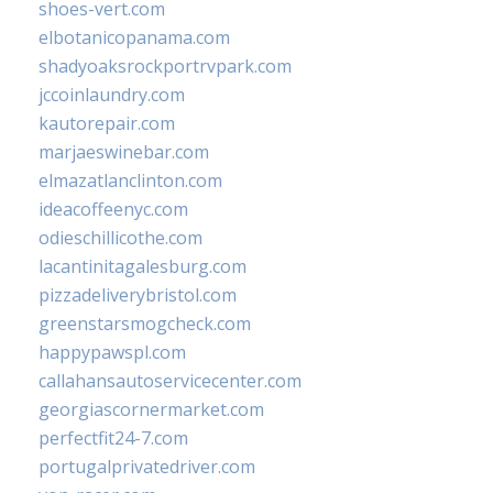
shoes-vert.com
elbotanicopanama.com
shadyoaksrockportrvpark.com
jccoinlaundry.com
kautorepair.com
marjaeswinebar.com
elmazatlanclinton.com
ideacoffeenyc.com
odieschillicothe.com
lacantinitagalesburg.com
pizzadeliverybristol.com
greenstarsmogcheck.com
happypawspl.com
callahansautoservicecenter.com
georgiascornermarket.com
perfectfit24-7.com
portugalprivatedriver.com