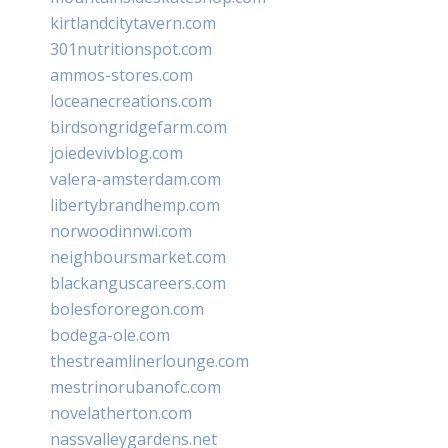
kirtlandcitytavern.com
301nutritionspot.com
ammos-stores.com
loceanecreations.com
birdsongridgefarm.com
joiedevivblog.com
valera-amsterdam.com
libertybrandhemp.com
norwoodinnwi.com
neighboursmarket.com
blackanguscareers.com
bolesfororegon.com
bodega-ole.com
thestreamlinerlounge.com
mestrinorubanofc.com
novelatherton.com
nassvalleygardens.net