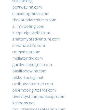
solslite.org
portwayinn.com
djmaddogmusic.com
thesoundarchitects.com
allin1roofing.com
keepjudgewebb.com
anatomyofadventure.com
drivancastillo.com
cmmedspa.com
midletontkd.com
gardensandgrills.com
basilfoodwine.com
nikko-tochigi.net
caribbean-corner.com
bluemoongiftcards.com
rivercitysteampunkexpo.com
kchoops.net
mountainsideskateshop.com