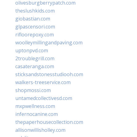
olivesburgberrypatch.com
theslushkids.com
giobastian.com
glpascensori.com
rifloorepoxy.com
woolleymillingandpaving.com
uptonpvd.com
2troublegrill.com
casateranga.com
sticksandstonesstudiooh.com
walkers-treeservice.com
shopmossi.com
untamedcollectivesd.com
mxpwellness.com
infernocanine.com
thepaperhousecollection.com
allisonwillisholley.com