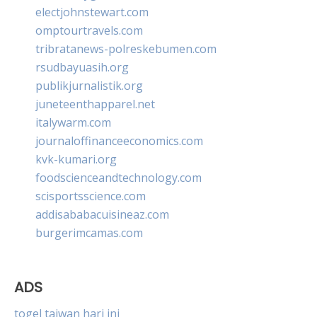
electjohnstewart.com
omptourtravels.com
tribratanews-polreskebumen.com
rsudbayuasih.org
publikjurnalistik.org
juneteenthapparel.net
italywarm.com
journaloffinanceeconomics.com
kvk-kumari.org
foodscienceandtechnology.com
scisportsscience.com
addisababacuisineaz.com
burgerimcamas.com
ADS
togel taiwan hari ini