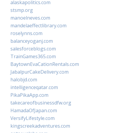
alaskapolitics.com
stsmp.org
manoelneves.com
mandelaeffectlibrary.com
roselynns.com
balanceyoganj.com
salesforceblogs.com
TrainGames365.com
BaytownEvaCationRentals.com
JabalpurCakeDelivery.com
halobjd.com
intelligenceqatar.com
PikaPikaApp.com
takecareofbusinessdfw.org
HamadaOfJapan.com
VersifyLifestyle.com
kingscreekadventures.com