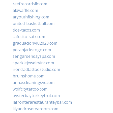
reefrecordsllc.com
alawaffle.com
aryouthfishing.com
united-basketball.com
tios-tacos.com
cafecito-satx.com
graduacionviu2023.com
pecanjackstogo.com
zengardendayspa.com
sparklejewelryinc.com
ironcladtattoostudio.com
bruinshome.com
annascleaningsvc.com
wolfcitytattoo.com
oysterbayturkeytrot.com
lafronterarestauranteybar.com
lilyandrosetearoom.com