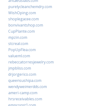
antaeuslabs.com
purelycleanchemdry.com
WishOping.com
shoplegacee.com
bonvivantshop.com
CupPlante.com
mpzin.com
stcreal.com
PopUpFlea.com
valueml.com
rebeccatorresjewelry.com
jmpbliss.com
drjorgerico.com
queensushipa.com
wendyweimerdds.com
ameri-camp.com
hrsreceivables.com
empconst1.com