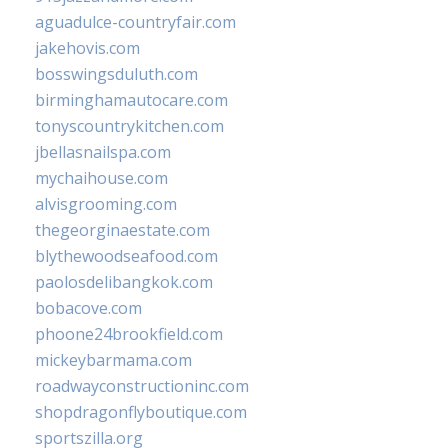
aguadulce-countryfair.com
jakehovis.com
bosswingsduluth.com
birminghamautocare.com
tonyscountrykitchen.com
jbellasnailspa.com
mychaihouse.com
alvisgrooming.com
thegeorginaestate.com
blythewoodseafood.com
paolosdelibangkok.com
bobacove.com
phoone24brookfield.com
mickeybarmama.com
roadwayconstructioninc.com
shopdragonflyboutique.com
sportszilla.org