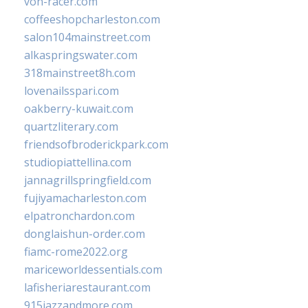
von-racer.com
coffeeshopcharleston.com
salon104mainstreet.com
alkaspringswater.com
318mainstreet8h.com
lovenailsspari.com
oakberry-kuwait.com
quartzliterary.com
friendsofbroderickpark.com
studiopiattellina.com
jannagrillspringfield.com
fujiyamacharleston.com
elpatronchardon.com
donglaishun-order.com
fiamc-rome2022.org
mariceworldessentials.com
lafisheriarestaurant.com
915jazzandmore.com