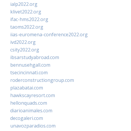
ialp2022.org
klivet2022.org
ifac-hms2022.org
taoms2022.org
iias-euromena-conference2022.org
ivd2022.org
csity2022.org
ibsarstudyabroad.com
bennusehgall.com
tsecincinnati.com
roderconstructiongroup.com
plazabatai.com
hawkscayresort.com
hellonquads.com
diarioanimales.com
decogaleri.com
unavozparadios.com