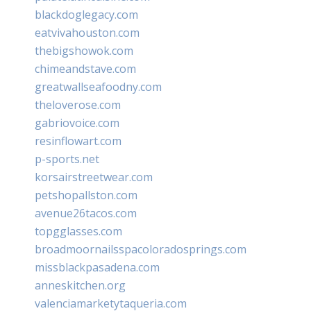
blackdoglegacy.com
eatvivahouston.com
thebigshowok.com
chimeandstave.com
greatwallseafoodny.com
theloverose.com
gabriovoice.com
resinflowart.com
p-sports.net
korsairstreetwear.com
petshopallston.com
avenue26tacos.com
topgglasses.com
broadmoornailsspacoloradosprings.com
missblackpasadena.com
anneskitchen.org
valenciamarketytaqueria.com