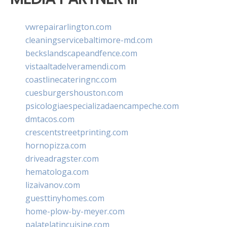
vwrepairarlington.com
cleaningservicebaltimore-md.com
beckslandscapeandfence.com
vistaaltadelveramendi.com
coastlinecateringnc.com
cuesburgershouston.com
psicologiaespecializadaencampeche.com
dmtacos.com
crescentstreetprinting.com
hornopizza.com
driveadragster.com
hematologa.com
lizaivanov.com
guesttinyhomes.com
home-plow-by-meyer.com
palatelatincuisine.com