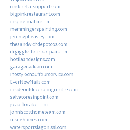
cinderella-support.com
bigpinkrestaurant.com
inspirehuahin.com
memmingerspainting.com
jeremypbeasley.com
thesandwichdepotcos.com
drgiggleshouseofpain.com
hotflashdesigns.com
garagenadeau.com
lifestylechauffeurservice.com
EverNewNails.com
insideoutdecoratingcentre.com
salvatoresinpoint.com
jovialfloralco.com
johnlscotthometeam.com
u-seehomes.com
watersportslagonissi.com