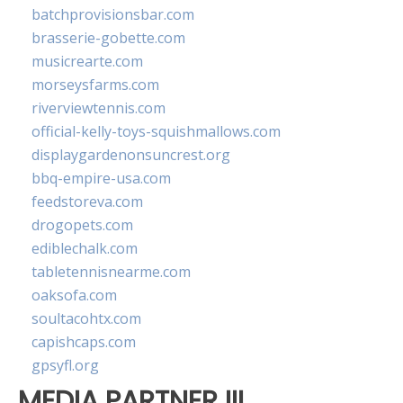
batchprovisionsbar.com
brasserie-gobette.com
musicrearte.com
morseysfarms.com
riverviewtennis.com
official-kelly-toys-squishmallows.com
displaygardenonsuncrest.org
bbq-empire-usa.com
feedstoreva.com
drogopets.com
ediblechalk.com
tabletennisnearme.com
oaksofa.com
soultacohtx.com
capishcaps.com
gpsyfl.org
MEDIA PARTNER III