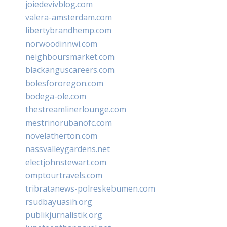
joiedevivblog.com
valera-amsterdam.com
libertybrandhemp.com
norwoodinnwi.com
neighboursmarket.com
blackanguscareers.com
bolesfororegon.com
bodega-ole.com
thestreamlinerlounge.com
mestrinorubanofc.com
novelatherton.com
nassvalleygardens.net
electjohnstewart.com
omptourtravels.com
tribratanews-polreskebumen.com
rsudbayuasih.org
publikjurnalistik.org