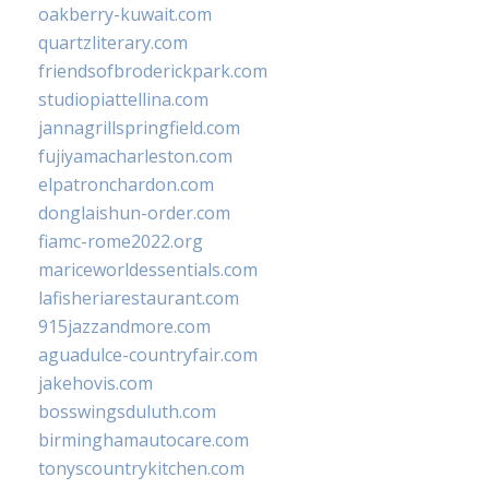
oakberry-kuwait.com
quartzliterary.com
friendsofbroderickpark.com
studiopiattellina.com
jannagrillspringfield.com
fujiyamacharleston.com
elpatronchardon.com
donglaishun-order.com
fiamc-rome2022.org
mariceworldessentials.com
lafisheriarestaurant.com
915jazzandmore.com
aguadulce-countryfair.com
jakehovis.com
bosswingsduluth.com
birminghamautocare.com
tonyscountrykitchen.com