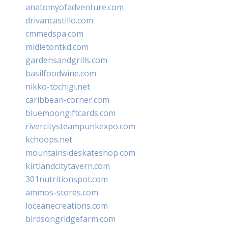
anatomyofadventure.com
drivancastillo.com
cmmedspa.com
midletontkd.com
gardensandgrills.com
basilfoodwine.com
nikko-tochigi.net
caribbean-corner.com
bluemoongiftcards.com
rivercitysteampunkexpo.com
kchoops.net
mountainsideskateshop.com
kirtlandcitytavern.com
301nutritionspot.com
ammos-stores.com
loceanecreations.com
birdsongridgefarm.com