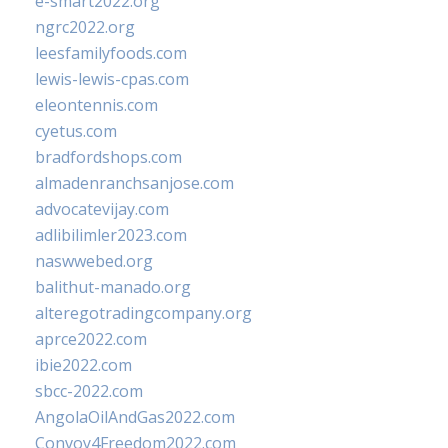
e-smart2022.org
ngrc2022.org
leesfamilyfoods.com
lewis-lewis-cpas.com
eleontennis.com
cyetus.com
bradfordshops.com
almadenranchsanjose.com
advocatevijay.com
adlibilimler2023.com
naswwebed.org
balithut-manado.org
alteregotradingcompany.org
aprce2022.com
ibie2022.com
sbcc-2022.com
AngolaOilAndGas2022.com
Convoy4Freedom2022.com