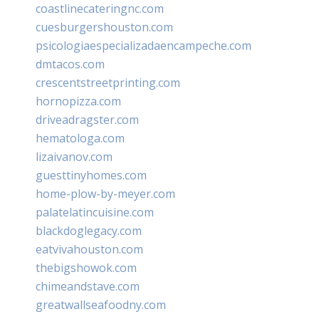
coastlinecateringnc.com
cuesburgershouston.com
psicologiaespecializadaencampeche.com
dmtacos.com
crescentstreetprinting.com
hornopizza.com
driveadragster.com
hematologa.com
lizaivanov.com
guesttinyhomes.com
home-plow-by-meyer.com
palatelatincuisine.com
blackdoglegacy.com
eatvivahouston.com
thebigshowok.com
chimeandstave.com
greatwallseafoodny.com