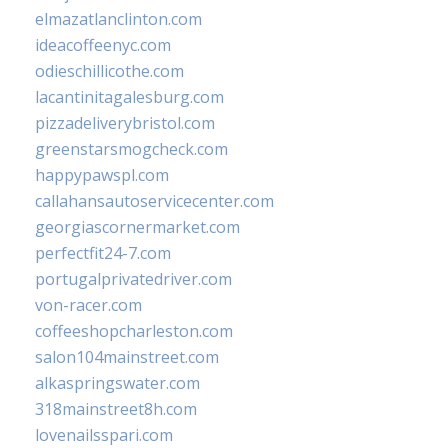
elmazatlanclinton.com
ideacoffeenyc.com
odieschillicothe.com
lacantinitagalesburg.com
pizzadeliverybristol.com
greenstarsmogcheck.com
happypawspl.com
callahansautoservicecenter.com
georgiascornermarket.com
perfectfit24-7.com
portugalprivatedriver.com
von-racer.com
coffeeshopcharleston.com
salon104mainstreet.com
alkaspringswater.com
318mainstreet8h.com
lovenailsspari.com