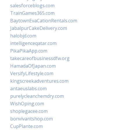
salesforceblogs.com
TrainGames365.com
BaytownEvaCationRentals.com
JabalpurCakeDelivery.com
halobjd.com
intelligenceqatar.com
PikaPikaApp.com
takecareofbusinessdfw.org
HamadaOfJapan.com
VersifyLifestyle.com
kingscreekadventures.com
antaeuslabs.com
purelycleanchemdry.com
WishOping.com
shoplegacee.com
bonvivantshop.com
CupPlante.com