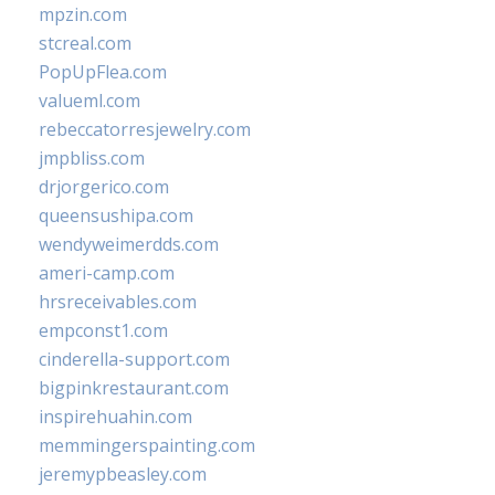
mpzin.com
stcreal.com
PopUpFlea.com
valueml.com
rebeccatorresjewelry.com
jmpbliss.com
drjorgerico.com
queensushipa.com
wendyweimerdds.com
ameri-camp.com
hrsreceivables.com
empconst1.com
cinderella-support.com
bigpinkrestaurant.com
inspirehuahin.com
memmingerspainting.com
jeremypbeasley.com