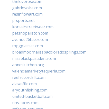
theloverose.com
gabriovoice.com
resinflowart.com
p-sports.net
korsairstreetwear.com
petshopallston.com
avenue26tacos.com
topgglasses.com
broadmoornailsspacoloradosprings.com
missblackpasadena.com
anneskitchen.org
valenciamarketytaqueria.com
reefrecordsllc.com
alawaffle.com
aryouthfishing.com
united-basketball.com
tios-tacos.com
cafecito-satx.com