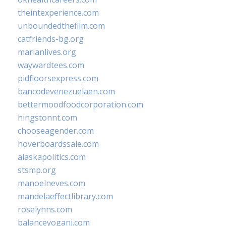
theintexperience.com
unboundedthefilm.com
catfriends-bg.org
marianlives.org
waywardtees.com
pidfloorsexpress.com
bancodevenezuelaen.com
bettermoodfoodcorporation.com
hingstonnt.com
chooseagender.com
hoverboardssale.com
alaskapolitics.com
stsmp.org
manoelneves.com
mandelaeffectlibrary.com
roselynns.com
balanceyoganj.com