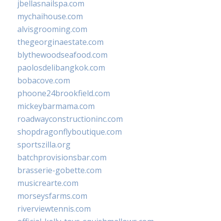
jbellasnailspa.com
mychaihouse.com
alvisgrooming.com
thegeorginaestate.com
blythewoodseafood.com
paolosdelibangkok.com
bobacove.com
phoone24brookfield.com
mickeybarmama.com
roadwayconstructioninc.com
shopdragonflyboutique.com
sportszilla.org
batchprovisionsbar.com
brasserie-gobette.com
musicrearte.com
morseysfarms.com
riverviewtennis.com