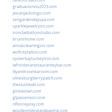
graduacionviu2023.com
pecanjackstogo.com
zengardendayspa.com
sparklejewelryinc.com
ironcladtattoostudio.com
bruinshome.com
annascleaningsvc.com
wolfcitytattoo.com
oysterbayturkeytrot.com
lafronterarestauranteybar.com
lilyandrosetearoom.com
olivesburgberrypatch.com
theslushkids.com
giobastian.com
glpascensori.com
rifloorepoxy.com
woolleymillingandpaving.com