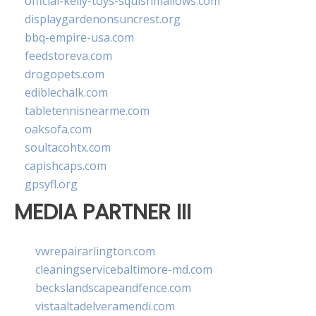
official-kelly-toys-squishmallows.com
displaygardenonsuncrest.org
bbq-empire-usa.com
feedstoreva.com
drogopets.com
ediblechalk.com
tabletennisnearme.com
oaksofa.com
soultacohtx.com
capishcaps.com
gpsyfl.org
MEDIA PARTNER III
vwrepairarlington.com
cleaningservicebaltimore-md.com
beckslandscapeandfence.com
vistaaltadelveramendi.com