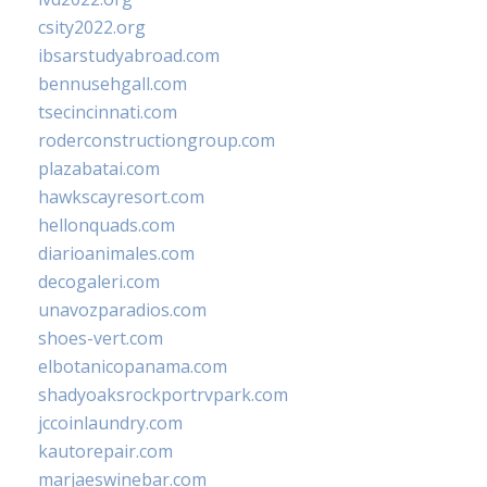
csity2022.org
ibsarstudyabroad.com
bennusehgall.com
tsecincinnati.com
roderconstructiongroup.com
plazabatai.com
hawkscayresort.com
hellonquads.com
diarioanimales.com
decogaleri.com
unavozparadios.com
shoes-vert.com
elbotanicopanama.com
shadyoaksrockportrvpark.com
jccoinlaundry.com
kautorepair.com
marjaeswinebar.com