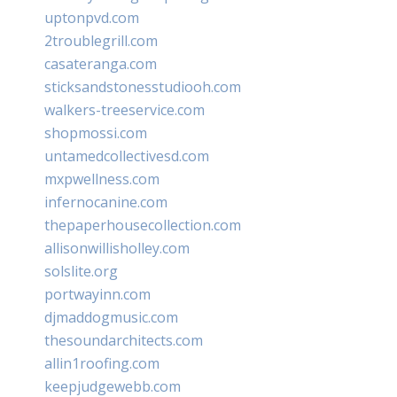
uptonpvd.com
2troublegrill.com
casateranga.com
sticksandstonesstudiooh.com
walkers-treeservice.com
shopmossi.com
untamedcollectivesd.com
mxpwellness.com
infernocanine.com
thepaperhousecollection.com
allisonwillisholley.com
solslite.org
portwayinn.com
djmaddogmusic.com
thesoundarchitects.com
allin1roofing.com
keepjudgewebb.com