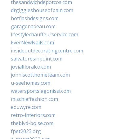
thesandwichdepotcos.com
drgiggleshouseofpain.com
hotflashdesigns.com
garagenadeau.com
lifestylechauffeurservice.com
EverNewNails.com
insideoutdecoratingcentre.com
salvatoresinpoint.com
jovialfloralco.com
johnlscotthometeam.com
u-seehomes.com
watersportslagonissi.com
mischieffashion.com
eduwyre.com
retro-interiors.com
theblvd-boise.com
fpet2023.org