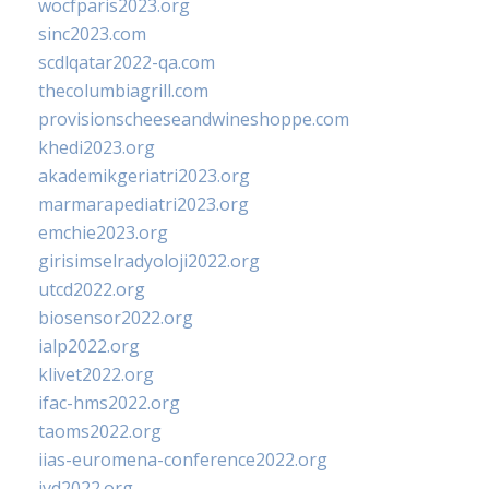
wocfparis2023.org
sinc2023.com
scdlqatar2022-qa.com
thecolumbiagrill.com
provisionscheeseandwineshoppe.com
khedi2023.org
akademikgeriatri2023.org
marmarapediatri2023.org
emchie2023.org
girisimselradyoloji2022.org
utcd2022.org
biosensor2022.org
ialp2022.org
klivet2022.org
ifac-hms2022.org
taoms2022.org
iias-euromena-conference2022.org
ivd2022.org