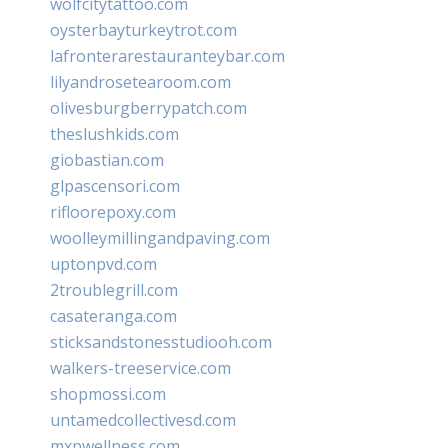
wolfcitytattoo.com
oysterbayturkeytrot.com
lafronterarestauranteybar.com
lilyandrosetearoom.com
olivesburgberrypatch.com
theslushkids.com
giobastian.com
glpascensori.com
rifloorepoxy.com
woolleymillingandpaving.com
uptonpvd.com
2troublegrill.com
casateranga.com
sticksandstonesstudiooh.com
walkers-treeservice.com
shopmossi.com
untamedcollectivesd.com
mxpwellness.com