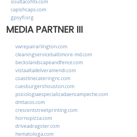
soultacohtx.com
capishcaps.com
gpsyfl.org
MEDIA PARTNER III
vwrepairarlington.com
cleaningservicebaltimore-md.com
beckslandscapeandfence.com
vistaaltadelveramendi.com
coastlinecateringnc.com
cuesburgershouston.com
psicologiaespecializadaencampeche.com
dmtacos.com
crescentstreetprinting.com
hornopizza.com
driveadragster.com
hematologa.com