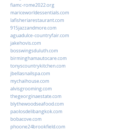
fiamc-rome2022.org
mariceworldessentials.com
lafisheriarestaurant.com
915jazzandmore.com
aguadulce-countryfair.com
jakehovis.com
bosswingsduluth.com
birminghamautocare.com
tonyscountrykitchen.com
jbellasnailspa.com
mychaihouse.com
alvisgrooming.com
thegeorginaestate.com
blythewoodseafood.com
paolosdelibangkok.com
bobacove.com
phoone24brookfield.com