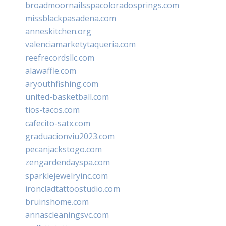
broadmoornailsspacoloradosprings.com
missblackpasadena.com
anneskitchen.org
valenciamarketytaqueria.com
reefrecordsllc.com
alawaffle.com
aryouthfishing.com
united-basketball.com
tios-tacos.com
cafecito-satx.com
graduacionviu2023.com
pecanjackstogo.com
zengardendayspa.com
sparklejewelryinc.com
ironcladtattoostudio.com
bruinshome.com
annascleaningsvc.com