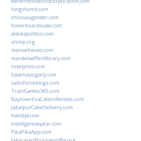
bettermoodfoodcorporation.com
hingstonnt.com
chooseagender.com
hoverboardssale.com
alaskapolitics.com
stsmp.org
manoelneves.com
mandelaeffectlibrary.com
roselynns.com
balanceyoganj.com
salesforceblogs.com
TrainGames365.com
BaytownEvaCationRentals.com
JabalpurCakeDelivery.com
halobjd.com
intelligenceqatar.com
PikaPikaApp.com
takecareofbusinessdfw.org