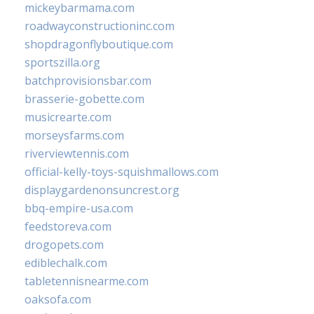
mickeybarmama.com
roadwayconstructioninc.com
shopdragonflyboutique.com
sportszilla.org
batchprovisionsbar.com
brasserie-gobette.com
musicrearte.com
morseysfarms.com
riverviewtennis.com
official-kelly-toys-squishmallows.com
displaygardenonsuncrest.org
bbq-empire-usa.com
feedstoreva.com
drogopets.com
ediblechalk.com
tabletennisnearme.com
oaksofa.com