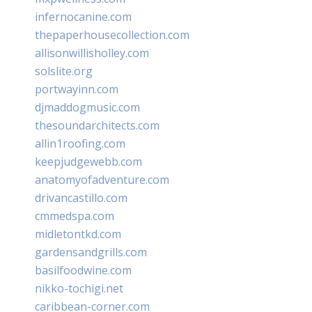
infernocanine.com
thepaperhousecollection.com
allisonwillisholley.com
solslite.org
portwayinn.com
djmaddogmusic.com
thesoundarchitects.com
allin1roofing.com
keepjudgewebb.com
anatomyofadventure.com
drivancastillo.com
cmmedspa.com
midletontkd.com
gardensandgrills.com
basilfoodwine.com
nikko-tochigi.net
caribbean-corner.com