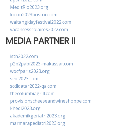
MedItRio2023.org
lcicon2023boston.com
waitangidayfestival2022.com
vacancesscolaires2022.com
MEDIA PARTNER II
isth2022.com
p2b2pabi2023-makassar.com
wocfparis2023.org
sinc2023.com
scdlqatar2022-qa.com
thecolumbiagrill.com
provisionscheeseandwineshoppe.com
khedi2023.org
akademikgeriatri2023.org
marmarapediatri2023.org