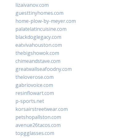
lizaivanov.com
guesttinyhomes.com
home-plow-by-meyer.com
palatelatincuisine.com
blackdoglegacy.com
eatvivahouston.com
thebigshowok.com
chimeandstave.com
greatwallseafoodny.com
theloverose.com
gabriovoice.com
resinflowart.com
p-sports.net
korsairstreetwear.com
petshopallston.com
avenue26tacos.com
topgglasses.com