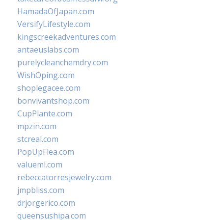
HamadaOfJapan.com
VersifyLifestyle.com
kingscreekadventures.com
antaeuslabs.com
purelycleanchemdry.com
WishOping.com
shoplegacee.com
bonvivantshop.com
CupPlante.com
mpzin.com
stcreal.com
PopUpFlea.com
valueml.com
rebeccatorresjewelry.com
jmpbliss.com
drjorgerico.com
queensushipa.com