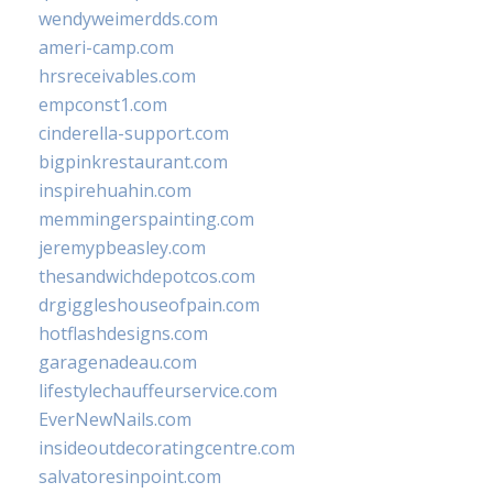
wendyweimerdds.com
ameri-camp.com
hrsreceivables.com
empconst1.com
cinderella-support.com
bigpinkrestaurant.com
inspirehuahin.com
memmingerspainting.com
jeremypbeasley.com
thesandwichdepotcos.com
drgiggleshouseofpain.com
hotflashdesigns.com
garagenadeau.com
lifestylechauffeurservice.com
EverNewNails.com
insideoutdecoratingcentre.com
salvatoresinpoint.com