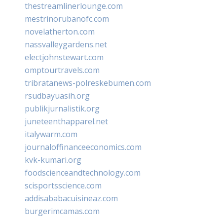
thestreamlinerlounge.com
mestrinorubanofc.com
novelatherton.com
nassvalleygardens.net
electjohnstewart.com
omptourtravels.com
tribratanews-polreskebumen.com
rsudbayuasih.org
publikjurnalistik.org
juneteenthapparel.net
italywarm.com
journaloffinanceeconomics.com
kvk-kumari.org
foodscienceandtechnology.com
scisportsscience.com
addisababacuisineaz.com
burgerimcamas.com