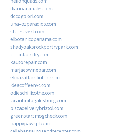
hellonquads.com
diarioanimales.com
decogaleri.com
unavozparadios.com
shoes-vert.com
elbotanicopanama.com
shadyoaksrockportrvpark.com
jccoinlaundry.com
kautorepair.com
marjaeswinebar.com
elmazatlanclinton.com
ideacoffeenyc.com
odieschillicothe.com
lacantinitagalesburg.com
pizzadeliverybristol.com
greenstarsmogcheck.com
happypawspl.com
callahansautoservicecenter.com