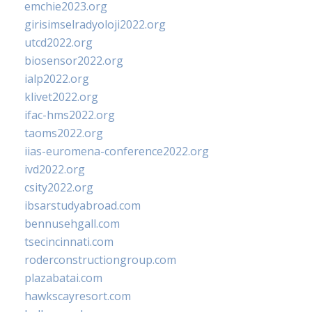
emchie2023.org
girisimselradyoloji2022.org
utcd2022.org
biosensor2022.org
ialp2022.org
klivet2022.org
ifac-hms2022.org
taoms2022.org
iias-euromena-conference2022.org
ivd2022.org
csity2022.org
ibsarstudyabroad.com
bennusehgall.com
tsecincinnati.com
roderconstructiongroup.com
plazabatai.com
hawkscayresort.com