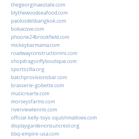
thegeorginaestate.com
blythewoodseafood.com
paolosdelibangkok.com
bobacove.com
phoone24brookfield.com
mickeybarmama.com
roadwayconstructioninc.com
shopdragonflyboutique.com
sportszilla.org
batchprovisionsbar.com
brasserie-gobette.com
musicrearte.com
morseysfarms.com
riverviewtennis.com
official-kelly-toys-squishmallows.com
displaygardenonsuncrest.org
bbq-empire-usa.com