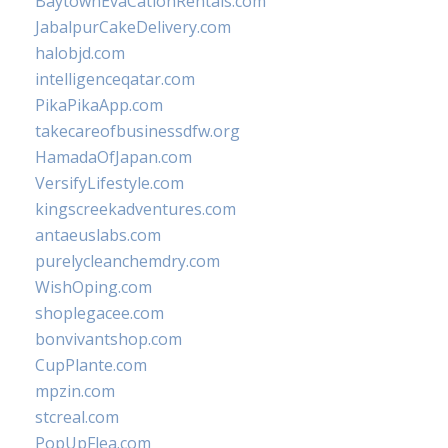
BaytownEvaCationRentals.com
JabalpurCakeDelivery.com
halobjd.com
intelligenceqatar.com
PikaPikaApp.com
takecareofbusinessdfw.org
HamadaOfJapan.com
VersifyLifestyle.com
kingscreekadventures.com
antaeuslabs.com
purelycleanchemdry.com
WishOping.com
shoplegacee.com
bonvivantshop.com
CupPlante.com
mpzin.com
stcreal.com
PopUpFlea.com