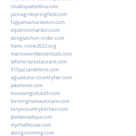
studiopiattellina.com
jannagrillspringfield.com
fujiyamacharleston.com
elpatronchardon.com
donglaishun-order.com
fiamc-rome2022.org
mariceworldessentials.com
lafisheriarestaurant.com
915jazzandmore.com
aguadulce-countryfair.com
jakehovis.com
bosswingsduluth.com
birminghamautocare.com
tonyscountrykitchen.com
jbellasnailspa.com
mychaihouse.com
alvisgrooming.com