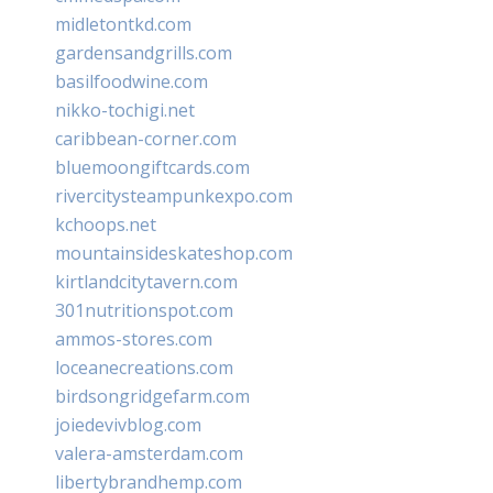
midletontkd.com
gardensandgrills.com
basilfoodwine.com
nikko-tochigi.net
caribbean-corner.com
bluemoongiftcards.com
rivercitysteampunkexpo.com
kchoops.net
mountainsideskateshop.com
kirtlandcitytavern.com
301nutritionspot.com
ammos-stores.com
loceanecreations.com
birdsongridgefarm.com
joiedevivblog.com
valera-amsterdam.com
libertybrandhemp.com