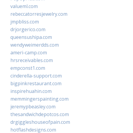
valueml.com
rebeccatorresjewelry.com
jmpbliss.com
drjorgerico.com
queensushipa.com
wendyweimerdds.com
ameri-camp.com
hrsreceivables.com
empconst1.com
cinderella-support.com
bigpinkrestaurant.com
inspirehuahin.com
memmingerspainting.com
jeremypbeasley.com
thesandwichdepotcos.com
drgiggleshouseofpain.com
hotflashdesigns.com