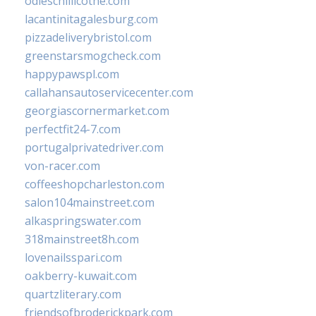
odieschillicothe.com
lacantinitagalesburg.com
pizzadeliverybristol.com
greenstarsmogcheck.com
happypawspl.com
callahansautoservicecenter.com
georgiascornermarket.com
perfectfit24-7.com
portugalprivatedriver.com
von-racer.com
coffeeshopcharleston.com
salon104mainstreet.com
alkaspringswater.com
318mainstreet8h.com
lovenailsspari.com
oakberry-kuwait.com
quartzliterary.com
friendsofbroderickpark.com