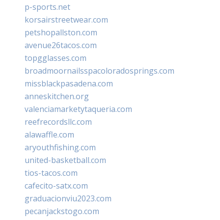
p-sports.net
korsairstreetwear.com
petshopallston.com
avenue26tacos.com
topgglasses.com
broadmoornailsspacoloradosprings.com
missblackpasadena.com
anneskitchen.org
valenciamarketytaqueria.com
reefrecordsllc.com
alawaffle.com
aryouthfishing.com
united-basketball.com
tios-tacos.com
cafecito-satx.com
graduacionviu2023.com
pecanjackstogo.com