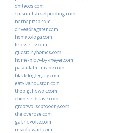
dmtacos.com
crescentstreetprinting.com
hornopizza.com
driveadragster.com
hematologa.com
lizaivanov.com
guesttinyhomes.com
home-plow-by-meyer.com
palatelatincuisine.com
blackdoglegacy.com
eatvivahouston.com
thebigshowok.com
chimeandstave.com
greatwallseafoodny.com
theloverose.com
gabriovoice.com
resinflowart.com