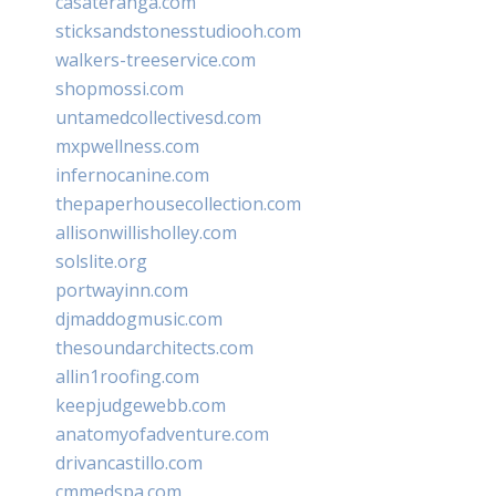
casateranga.com
sticksandstonesstudiooh.com
walkers-treeservice.com
shopmossi.com
untamedcollectivesd.com
mxpwellness.com
infernocanine.com
thepaperhousecollection.com
allisonwillisholley.com
solslite.org
portwayinn.com
djmaddogmusic.com
thesoundarchitects.com
allin1roofing.com
keepjudgewebb.com
anatomyofadventure.com
drivancastillo.com
cmmedspa.com