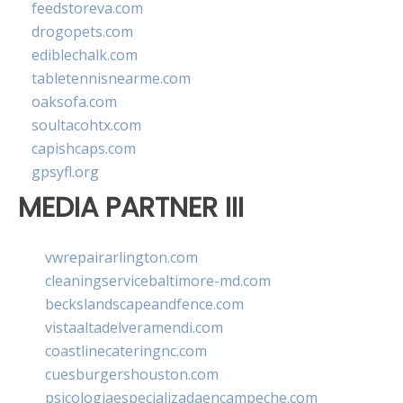
feedstoreva.com
drogopets.com
ediblechalk.com
tabletennisnearme.com
oaksofa.com
soultacohtx.com
capishcaps.com
gpsyfl.org
MEDIA PARTNER III
vwrepairarlington.com
cleaningservicebaltimore-md.com
beckslandscapeandfence.com
vistaaltadelveramendi.com
coastlinecateringnc.com
cuesburgershouston.com
psicologiaespecializadaencampeche.com