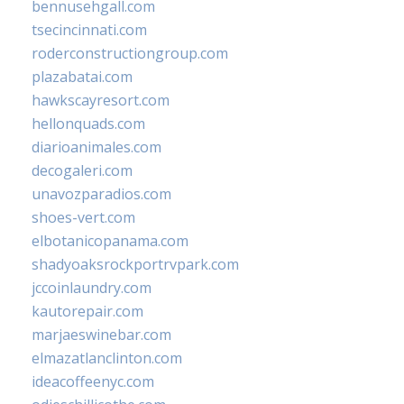
bennusehgall.com
tsecincinnati.com
roderconstructiongroup.com
plazabatai.com
hawkscayresort.com
hellonquads.com
diarioanimales.com
decogaleri.com
unavozparadios.com
shoes-vert.com
elbotanicopanama.com
shadyoaksrockportrvpark.com
jccoinlaundry.com
kautorepair.com
marjaeswinebar.com
elmazatlanclinton.com
ideacoffeenyc.com