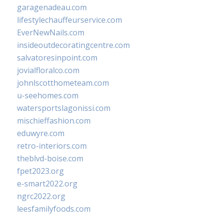
garagenadeau.com
lifestylechauffeurservice.com
EverNewNails.com
insideoutdecoratingcentre.com
salvatoresinpoint.com
jovialfloralco.com
johnlscotthometeam.com
u-seehomes.com
watersportslagonissi.com
mischieffashion.com
eduwyre.com
retro-interiors.com
theblvd-boise.com
fpet2023.org
e-smart2022.org
ngrc2022.org
leesfamilyfoods.com