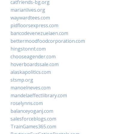
catfriends-bg.org
marianlives.org
waywardtees.com
pidfloorsexpress.com
bancodevenezuelaen.com
bettermoodfoodcorporation.com
hingstonnt.com
chooseagender.com
hoverboardssale.com
alaskapolitics.com
stsmp.org
manoelneves.com
mandelaeffectlibrary.com
roselynns.com
balanceyoganj.com
salesforceblogs.com
TrainGames365.com