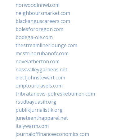
norwoodinnwi.com
neighboursmarket.com
blackanguscareers.com
bolesfororegon.com
bodega-ole.com
thestreamlinerlounge.com
mestrinorubanofc.com
novelatherton.com
nassvalleygardens.net
electjohnstewart.com
omptourtravels.com
tribratanews-polreskebumen.com
rsudbayuasih.org
publikjurnalistik.org
juneteenthapparel.net
italywarm.com
journaloffinanceeconomics.com