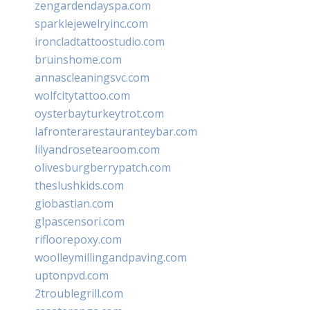
zengardendayspa.com
sparklejewelryinc.com
ironcladtattoostudio.com
bruinshome.com
annascleaningsvc.com
wolfcitytattoo.com
oysterbayturkeytrot.com
lafronterarestauranteybar.com
lilyandrosetearoom.com
olivesburgberrypatch.com
theslushkids.com
giobastian.com
glpascensori.com
rifloorepoxy.com
woolleymillingandpaving.com
uptonpvd.com
2troublegrill.com