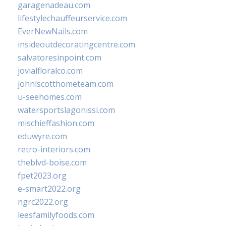
garagenadeau.com
lifestylechauffeurservice.com
EverNewNails.com
insideoutdecoratingcentre.com
salvatoresinpoint.com
jovialfloralco.com
johnlscotthometeam.com
u-seehomes.com
watersportslagonissi.com
mischieffashion.com
eduwyre.com
retro-interiors.com
theblvd-boise.com
fpet2023.org
e-smart2022.org
ngrc2022.org
leesfamilyfoods.com