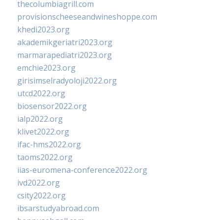
thecolumbiagrill.com
provisionscheeseandwineshoppe.com
khedi2023.org
akademikgeriatri2023.org
marmarapediatri2023.org
emchie2023.org
girisimselradyoloji2022.org
utcd2022.org
biosensor2022.org
ialp2022.org
klivet2022.org
ifac-hms2022.org
taoms2022.org
iias-euromena-conference2022.org
ivd2022.org
csity2022.org
ibsarstudyabroad.com