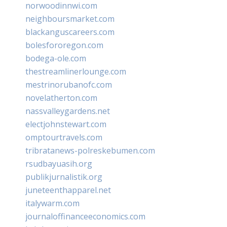
norwoodinnwi.com
neighboursmarket.com
blackanguscareers.com
bolesfororegon.com
bodega-ole.com
thestreamlinerlounge.com
mestrinorubanofc.com
novelatherton.com
nassvalleygardens.net
electjohnstewart.com
omptourtravels.com
tribratanews-polreskebumen.com
rsudbayuasih.org
publikjurnalistik.org
juneteenthapparel.net
italywarm.com
journaloffinanceeconomics.com