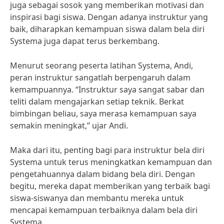
juga sebagai sosok yang memberikan motivasi dan
inspirasi bagi siswa. Dengan adanya instruktur yang
baik, diharapkan kemampuan siswa dalam bela diri
Systema juga dapat terus berkembang.
Menurut seorang peserta latihan Systema, Andi,
peran instruktur sangatlah berpengaruh dalam
kemampuannya. “Instruktur saya sangat sabar dan
teliti dalam mengajarkan setiap teknik. Berkat
bimbingan beliau, saya merasa kemampuan saya
semakin meningkat,” ujar Andi.
Maka dari itu, penting bagi para instruktur bela diri
Systema untuk terus meningkatkan kemampuan dan
pengetahuannya dalam bidang bela diri. Dengan
begitu, mereka dapat memberikan yang terbaik bagi
siswa-siswanya dan membantu mereka untuk
mencapai kemampuan terbaiknya dalam bela diri
Systema.