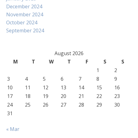
December 2024
November 2024
October 2024
September 2024
August 2026
M
T
W
T
F
S
S
1
2
3
4
5
6
7
8
9
10
11
12
13
14
15
16
17
18
19
20
21
22
23
24
25
26
27
28
29
30
31
« Mar