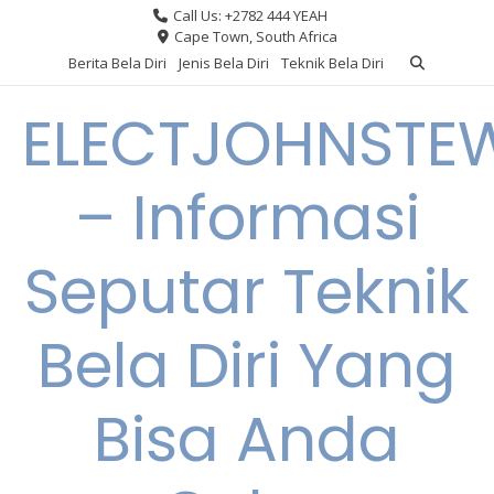
Skip
Call Us: +2782 444 YEAH
to
Cape Town, South Africa
content
Berita Bela Diri
Jenis Bela Diri
Teknik Bela Diri
ELECTJOHNSTE
– Informasi
Seputar Teknik
Bela Diri Yang
Bisa Anda