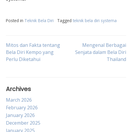
Posted in
Teknik Bela Diri
Tagged
teknik bela diri systema
Post
Mitos dan Fakta tentang
Mengenal Berbagai
Bela Diri Kempo yang
Senjata dalam Bela Diri
Perlu Diketahui
Thailand
navigation
Archives
March 2026
February 2026
January 2026
December 2025
January 2025