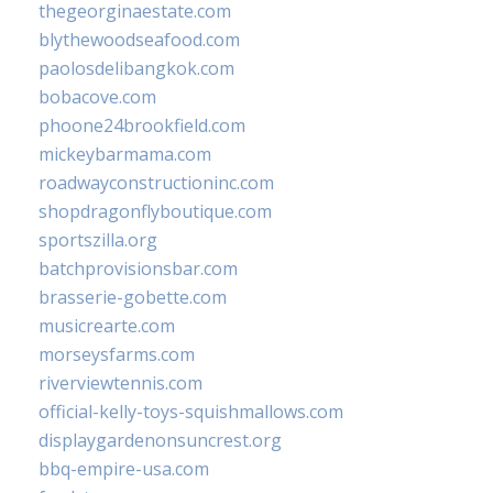
thegeorginaestate.com
blythewoodseafood.com
paolosdelibangkok.com
bobacove.com
phoone24brookfield.com
mickeybarmama.com
roadwayconstructioninc.com
shopdragonflyboutique.com
sportszilla.org
batchprovisionsbar.com
brasserie-gobette.com
musicrearte.com
morseysfarms.com
riverviewtennis.com
official-kelly-toys-squishmallows.com
displaygardenonsuncrest.org
bbq-empire-usa.com