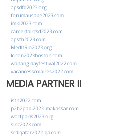
apsdfd2023.org
forumausape2023.com
imkl2023.com
careerfaircsd2023.com
apsth2023.com
MedItRio2023.org
lcicon2023boston.com
waitangidayfestival2022.com
vacancesscolaires2022.com
MEDIA PARTNER II
isth2022.com
p2b2pabi2023-makassar.com
wocfparis2023.org
sinc2023.com
scdlqatar2022-qa.com