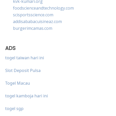
kvk-kumari.org
foodscienceandtechnology.com
scisportsscience.com
addisababacuisineaz.com
burgerimcamas.com
ADS
togel taiwan hari ini
Slot Deposit Pulsa
Togel Macau
togel kamboja hari ini
togel sgp