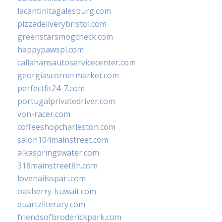
lacantinitagalesburg.com
pizzadeliverybristol.com
greenstarsmogcheck.com
happypawspl.com
callahansautoservicecenter.com
georgiascornermarket.com
perfectfit24-7.com
portugalprivatedriver.com
von-racer.com
coffeeshopcharleston.com
salon104mainstreet.com
alkaspringswater.com
318mainstreet8h.com
lovenailsspari.com
oakberry-kuwait.com
quartzliterary.com
friendsofbroderickpark.com