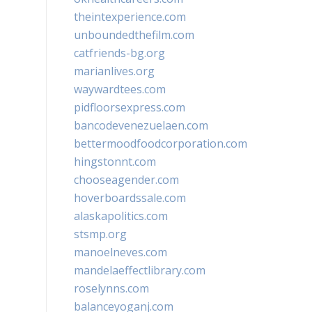
theintexperience.com
unboundedthefilm.com
catfriends-bg.org
marianlives.org
waywardtees.com
pidfloorsexpress.com
bancodevenezuelaen.com
bettermoodfoodcorporation.com
hingstonnt.com
chooseagender.com
hoverboardssale.com
alaskapolitics.com
stsmp.org
manoelneves.com
mandelaeffectlibrary.com
roselynns.com
balanceyoganj.com