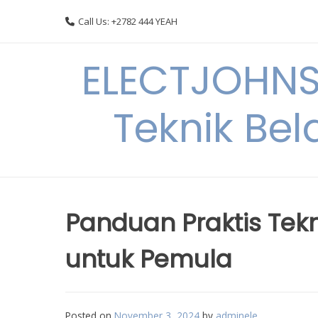
Skip
Call Us: +2782 444 YEAH
to
content
ELECTJOHNS
Teknik Bel
Panduan Praktis Tekni
untuk Pemula
Posted on
November 3, 2024
by
adminele