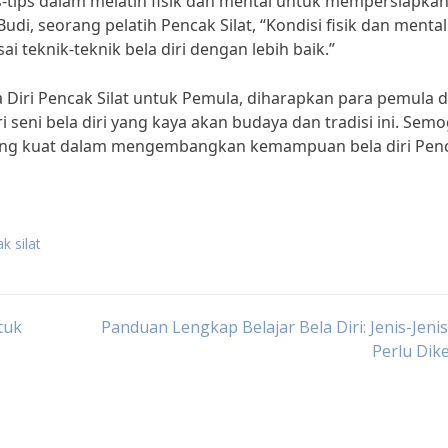
-tips dalam melatih fisik dan mental untuk mempersiapkan 
di, seorang pelatih Pencak Silat, “Kondisi fisik dan menta
eknik-teknik bela diri dengan lebih baik.”
 Diri Pencak Silat untuk Pemula, diharapkan para pemula 
eni bela diri yang kaya akan budaya dan tradisi ini. Sem
 yang kuat dalam mengembangkan kemampuan bela diri Pen
k silat
tuk
Panduan Lengkap Belajar Bela Diri: Jenis-Jeni
Perlu Dik