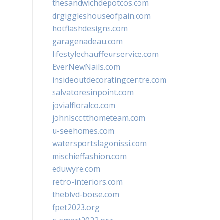
thesandwichdepotcos.com
drgiggleshouseofpain.com
hotflashdesigns.com
garagenadeau.com
lifestylechauffeurservice.com
EverNewNails.com
insideoutdecoratingcentre.com
salvatoresinpoint.com
jovialfloralco.com
johnlscotthometeam.com
u-seehomes.com
watersportslagonissi.com
mischieffashion.com
eduwyre.com
retro-interiors.com
theblvd-boise.com
fpet2023.org