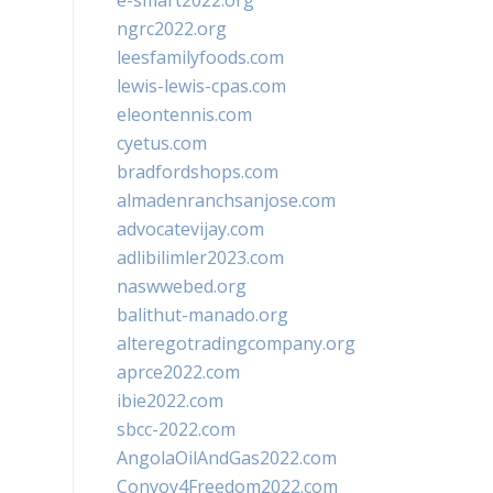
e-smart2022.org
ngrc2022.org
leesfamilyfoods.com
lewis-lewis-cpas.com
eleontennis.com
cyetus.com
bradfordshops.com
almadenranchsanjose.com
advocatevijay.com
adlibilimler2023.com
naswwebed.org
balithut-manado.org
alteregotradingcompany.org
aprce2022.com
ibie2022.com
sbcc-2022.com
AngolaOilAndGas2022.com
Convoy4Freedom2022.com