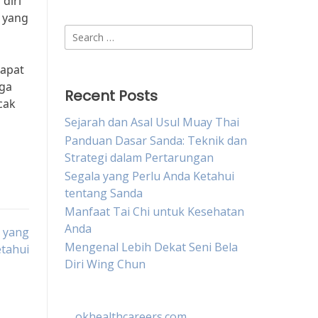
diri
l yang
Search
for:
dapat
oga
Recent Posts
cak
Sejarah dan Asal Usul Muay Thai
Panduan Dasar Sanda: Teknik dan
Strategi dalam Pertarungan
Segala yang Perlu Anda Ketahui
tentang Sanda
Manfaat Tai Chi untuk Kesehatan
Anda
s yang
Mengenal Lebih Dekat Seni Bela
etahui
Diri Wing Chun
okhealthcareers.com