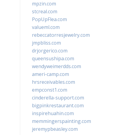
mpzin.com
stcreal.com
PopUpFlea.com
valueml.com
rebeccatorresjewelry.com
jmpbliss.com
drjorgerico.com
queensushipa.com
wendyweimerdds.com
ameri-camp.com
hrsreceivables.com
empconst1.com
cinderella-support.com
bigpinkrestaurant.com
inspirehuahin.com
memmingerspainting.com
jeremypbeasley.com