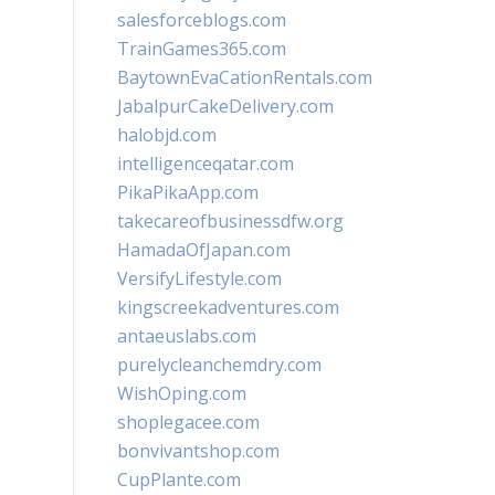
salesforceblogs.com
TrainGames365.com
BaytownEvaCationRentals.com
JabalpurCakeDelivery.com
halobjd.com
intelligenceqatar.com
PikaPikaApp.com
takecareofbusinessdfw.org
HamadaOfJapan.com
VersifyLifestyle.com
kingscreekadventures.com
antaeuslabs.com
purelycleanchemdry.com
WishOping.com
shoplegacee.com
bonvivantshop.com
CupPlante.com