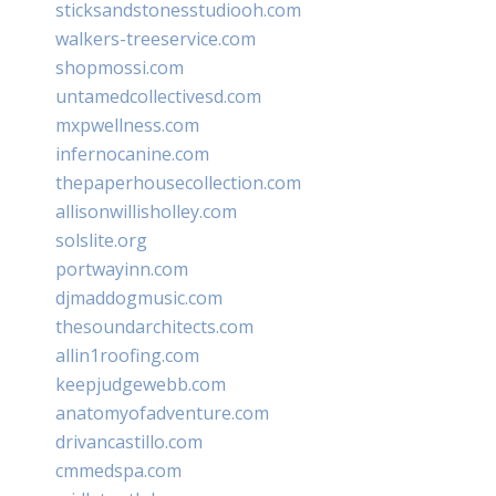
sticksandstonesstudiooh.com
walkers-treeservice.com
shopmossi.com
untamedcollectivesd.com
mxpwellness.com
infernocanine.com
thepaperhousecollection.com
allisonwillisholley.com
solslite.org
portwayinn.com
djmaddogmusic.com
thesoundarchitects.com
allin1roofing.com
keepjudgewebb.com
anatomyofadventure.com
drivancastillo.com
cmmedspa.com