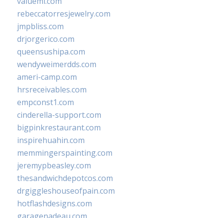
valueml.com
rebeccatorresjewelry.com
jmpbliss.com
drjorgerico.com
queensushipa.com
wendyweimerdds.com
ameri-camp.com
hrsreceivables.com
empconst1.com
cinderella-support.com
bigpinkrestaurant.com
inspirehuahin.com
memmingerspainting.com
jeremypbeasley.com
thesandwichdepotcos.com
drgiggleshouseofpain.com
hotflashdesigns.com
garagenadeau.com