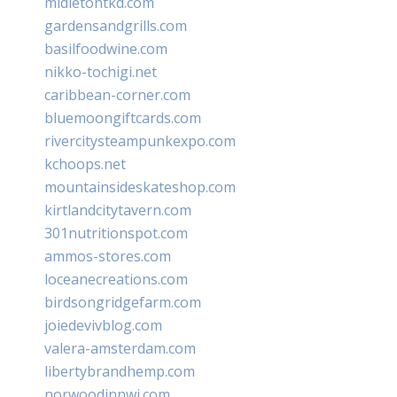
midletontkd.com
gardensandgrills.com
basilfoodwine.com
nikko-tochigi.net
caribbean-corner.com
bluemoongiftcards.com
rivercitysteampunkexpo.com
kchoops.net
mountainsideskateshop.com
kirtlandcitytavern.com
301nutritionspot.com
ammos-stores.com
loceanecreations.com
birdsongridgefarm.com
joiedevivblog.com
valera-amsterdam.com
libertybrandhemp.com
norwoodinnwi.com