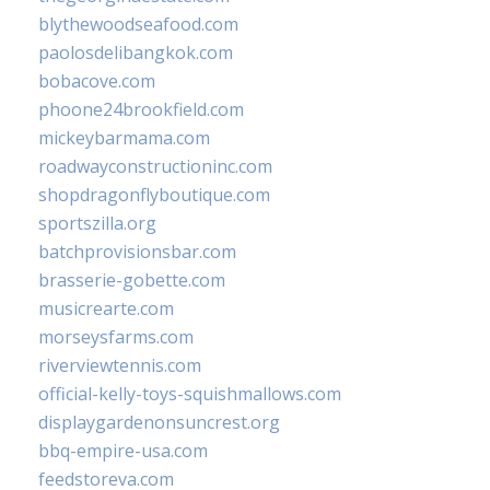
blythewoodseafood.com
paolosdelibangkok.com
bobacove.com
phoone24brookfield.com
mickeybarmama.com
roadwayconstructioninc.com
shopdragonflyboutique.com
sportszilla.org
batchprovisionsbar.com
brasserie-gobette.com
musicrearte.com
morseysfarms.com
riverviewtennis.com
official-kelly-toys-squishmallows.com
displaygardenonsuncrest.org
bbq-empire-usa.com
feedstoreva.com