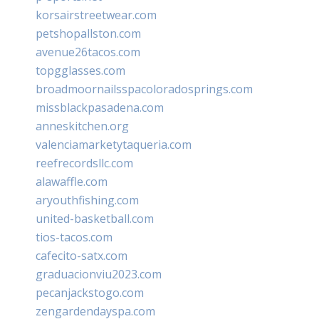
korsairstreetwear.com
petshopallston.com
avenue26tacos.com
topgglasses.com
broadmoornailsspacoloradosprings.com
missblackpasadena.com
anneskitchen.org
valenciamarketytaqueria.com
reefrecordsllc.com
alawaffle.com
aryouthfishing.com
united-basketball.com
tios-tacos.com
cafecito-satx.com
graduacionviu2023.com
pecanjackstogo.com
zengardendayspa.com