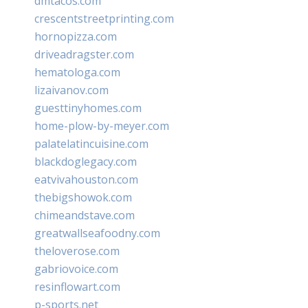
dmtacos.com
crescentstreetprinting.com
hornopizza.com
driveadragster.com
hematologa.com
lizaivanov.com
guesttinyhomes.com
home-plow-by-meyer.com
palatelatincuisine.com
blackdoglegacy.com
eatvivahouston.com
thebigshowok.com
chimeandstave.com
greatwallseafoodny.com
theloverose.com
gabriovoice.com
resinflowart.com
p-sports.net