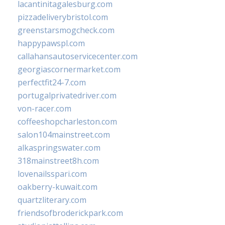
lacantinitagalesburg.com
pizzadeliverybristol.com
greenstarsmogcheck.com
happypawspl.com
callahansautoservicecenter.com
georgiascornermarket.com
perfectfit24-7.com
portugalprivatedriver.com
von-racer.com
coffeeshopcharleston.com
salon104mainstreet.com
alkaspringswater.com
318mainstreet8h.com
lovenailsspari.com
oakberry-kuwait.com
quartzliterary.com
friendsofbroderickpark.com