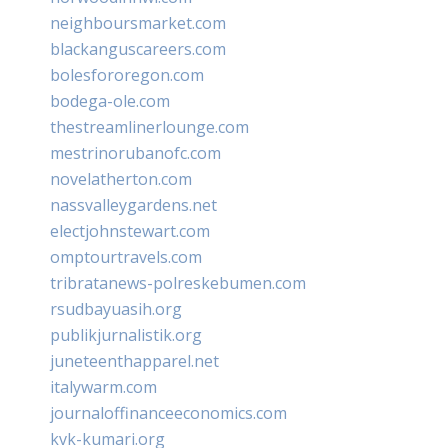
neighboursmarket.com
blackanguscareers.com
bolesfororegon.com
bodega-ole.com
thestreamlinerlounge.com
mestrinorubanofc.com
novelatherton.com
nassvalleygardens.net
electjohnstewart.com
omptourtravels.com
tribratanews-polreskebumen.com
rsudbayuasih.org
publikjurnalistik.org
juneteenthapparel.net
italywarm.com
journaloffinanceeconomics.com
kvk-kumari.org