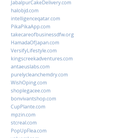
JabalpurCakeDelivery.com
halobjd.com
intelligenceqatar.com
PikaPikaApp.com
takecareofbusinessdfw.org
HamadaOfJapan.com
VersifyLifestyle.com
kingscreekadventures.com
antaeuslabs.com
purelycleanchemdry.com
WishOping.com
shoplegacee.com
bonvivantshop.com
CupPlante.com
mpzin.com
stcreal.com
PopUpFlea.com