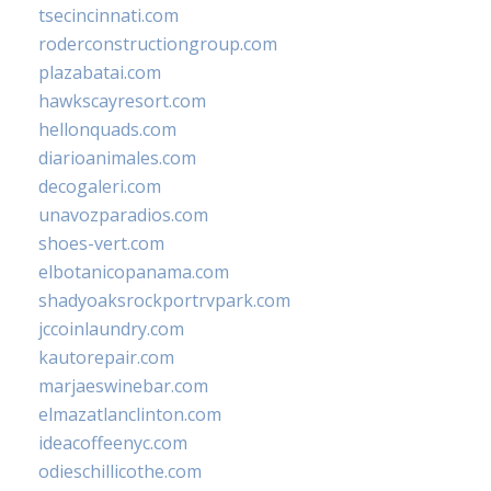
tsecincinnati.com
roderconstructiongroup.com
plazabatai.com
hawkscayresort.com
hellonquads.com
diarioanimales.com
decogaleri.com
unavozparadios.com
shoes-vert.com
elbotanicopanama.com
shadyoaksrockportrvpark.com
jccoinlaundry.com
kautorepair.com
marjaeswinebar.com
elmazatlanclinton.com
ideacoffeenyc.com
odieschillicothe.com