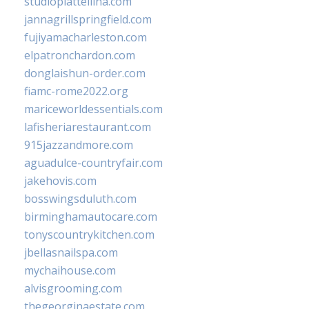
studiopiattellina.com
jannagrillspringfield.com
fujiyamacharleston.com
elpatronchardon.com
donglaishun-order.com
fiamc-rome2022.org
mariceworldessentials.com
lafisheriarestaurant.com
915jazzandmore.com
aguadulce-countryfair.com
jakehovis.com
bosswingsduluth.com
birminghamautocare.com
tonyscountrykitchen.com
jbellasnailspa.com
mychaihouse.com
alvisgrooming.com
thegeorginaestate.com