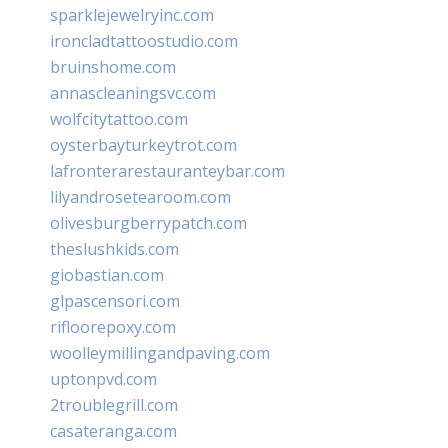
sparklejewelryinc.com
ironcladtattoostudio.com
bruinshome.com
annascleaningsvc.com
wolfcitytattoo.com
oysterbayturkeytrot.com
lafronterarestauranteybar.com
lilyandrosetearoom.com
olivesburgberrypatch.com
theslushkids.com
giobastian.com
glpascensori.com
rifloorepoxy.com
woolleymillingandpaving.com
uptonpvd.com
2troublegrill.com
casateranga.com