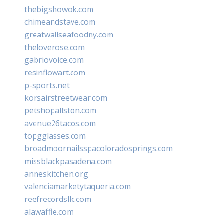
thebigshowok.com
chimeandstave.com
greatwallseafoodny.com
theloverose.com
gabriovoice.com
resinflowart.com
p-sports.net
korsairstreetwear.com
petshopallston.com
avenue26tacos.com
topgglasses.com
broadmoornailsspacoloradosprings.com
missblackpasadena.com
anneskitchen.org
valenciamarketytaqueria.com
reefrecordsllc.com
alawaffle.com