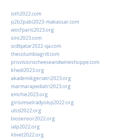
isth2022.com
p2b2pabi2023-makassar.com
wocfparis2023.org
sinc2023.com
scdlqatar2022-qa.com
thecolumbiagrill.com
provisionscheeseandwineshoppe.com
khedi2023.org
akademikgeriatri2023.org
marmarapediatri2023.org
emchie2023.org
girisimselradyoloji2022.org
utcd2022.org
biosensor2022.org
ialp2022.org
klivet2022.org