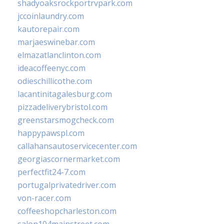
shadyoaksrockportrvpark.com
jccoinlaundry.com
kautorepair.com
marjaeswinebar.com
elmazatlanclinton.com
ideacoffeenyc.com
odieschillicothe.com
lacantinitagalesburg.com
pizzadeliverybristol.com
greenstarsmogcheck.com
happypawspl.com
callahansautoservicecenter.com
georgiascornermarket.com
perfectfit24-7.com
portugalprivatedriver.com
von-racer.com
coffeeshopcharleston.com