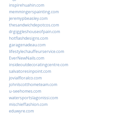
inspirehuahin.com
memmingerspainting.com
jeremypbeasley.com
thesandwichdepotcos.com
drgiggleshouseofpain.com
hotflashdesigns.com
garagenadeau.com
lifestylechauffeurservice.com
EverNewNails.com
insideoutdecoratingcentre.com
salvatoresinpoint.com
jovialfloralco.com
johnlscotthometeam.com
u-seehomes.com
watersportslagonissi.com
mischieffashion.com
eduwyre.com