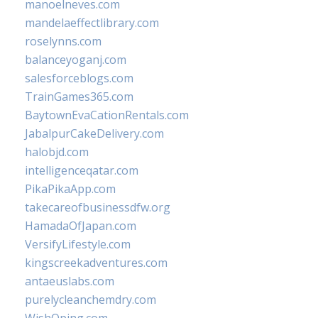
manoelneves.com
mandelaeffectlibrary.com
roselynns.com
balanceyoganj.com
salesforceblogs.com
TrainGames365.com
BaytownEvaCationRentals.com
JabalpurCakeDelivery.com
halobjd.com
intelligenceqatar.com
PikaPikaApp.com
takecareofbusinessdfw.org
HamadaOfJapan.com
VersifyLifestyle.com
kingscreekadventures.com
antaeuslabs.com
purelycleanchemdry.com