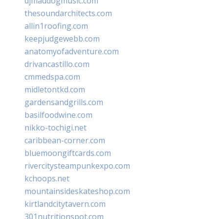
djmaddogmusic.com
thesoundarchitects.com
allin1roofing.com
keepjudgewebb.com
anatomyofadventure.com
drivancastillo.com
cmmedspa.com
midletontkd.com
gardensandgrills.com
basilfoodwine.com
nikko-tochigi.net
caribbean-corner.com
bluemoongiftcards.com
rivercitysteampunkexpo.com
kchoops.net
mountainsideskateshop.com
kirtlandcitytavern.com
301nutritionspot.com