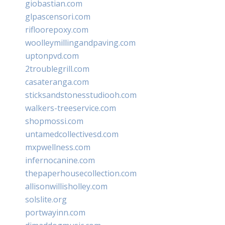
giobastian.com
glpascensori.com
rifloorepoxy.com
woolleymillingandpaving.com
uptonpvd.com
2troublegrill.com
casateranga.com
sticksandstonesstudiooh.com
walkers-treeservice.com
shopmossi.com
untamedcollectivesd.com
mxpwellness.com
infernocanine.com
thepaperhousecollection.com
allisonwillisholley.com
solslite.org
portwayinn.com