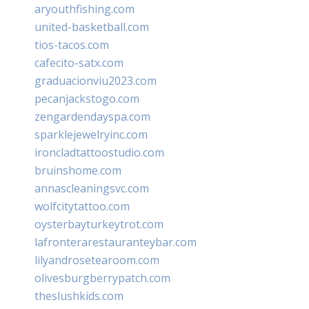
aryouthfishing.com
united-basketball.com
tios-tacos.com
cafecito-satx.com
graduacionviu2023.com
pecanjackstogo.com
zengardendayspa.com
sparklejewelryinc.com
ironcladtattoostudio.com
bruinshome.com
annascleaningsvc.com
wolfcitytattoo.com
oysterbayturkeytrot.com
lafronterarestauranteybar.com
lilyandrosetearoom.com
olivesburgberrypatch.com
theslushkids.com