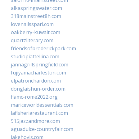
salon104mainstreet.com
alkaspringswater.com
318mainstreet8h.com
lovenailsspari.com
oakberry-kuwait.com
quartzliterary.com
friendsofbroderickpark.com
studiopiattellina.com
jannagrillspringfield.com
fujiyamacharleston.com
elpatronchardon.com
donglaishun-order.com
fiamc-rome2022.org
mariceworldessentials.com
lafisheriarestaurant.com
915jazzandmore.com
aguadulce-countryfair.com
jakehovis.com