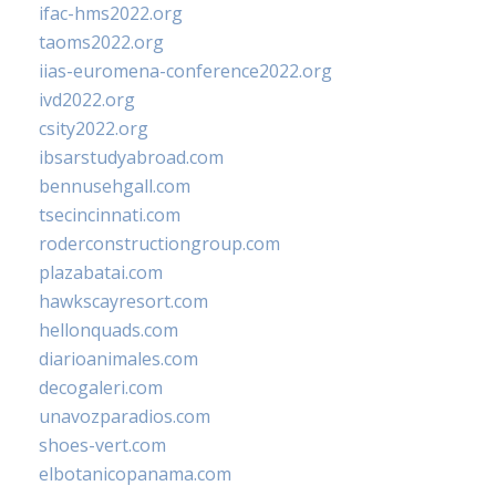
ifac-hms2022.org
taoms2022.org
iias-euromena-conference2022.org
ivd2022.org
csity2022.org
ibsarstudyabroad.com
bennusehgall.com
tsecincinnati.com
roderconstructiongroup.com
plazabatai.com
hawkscayresort.com
hellonquads.com
diarioanimales.com
decogaleri.com
unavozparadios.com
shoes-vert.com
elbotanicopanama.com