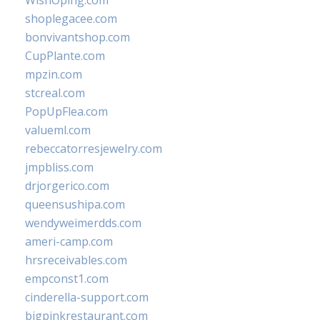
WishOping.com
shoplegacee.com
bonvivantshop.com
CupPlante.com
mpzin.com
stcreal.com
PopUpFlea.com
valueml.com
rebeccatorresjewelry.com
jmpbliss.com
drjorgerico.com
queensushipa.com
wendyweimerdds.com
ameri-camp.com
hrsreceivables.com
empconst1.com
cinderella-support.com
bigpinkrestaurant.com