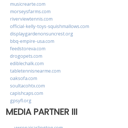
musicrearte.com
morseysfarms.com
riverviewtennis.com
official-kelly-toys-squishmallows.com
displaygardenonsuncrest.org
bbq-empire-usa.com
feedstoreva.com
drogopets.com
ediblechalk.com
tabletennisnearme.com
oaksofa.com
soultacohtx.com
capishcaps.com
gpsyfl.org
MEDIA PARTNER III
vwrepairarlington.com