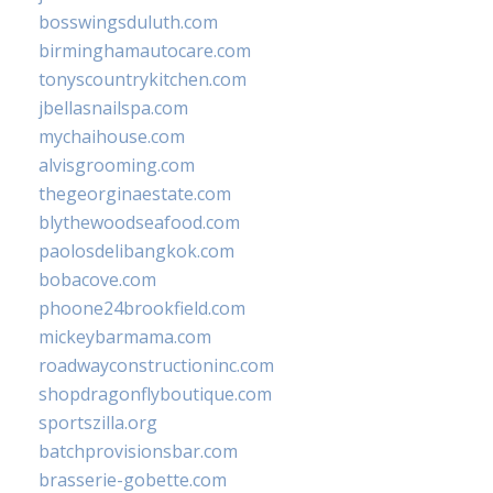
bosswingsduluth.com
birminghamautocare.com
tonyscountrykitchen.com
jbellasnailspa.com
mychaihouse.com
alvisgrooming.com
thegeorginaestate.com
blythewoodseafood.com
paolosdelibangkok.com
bobacove.com
phoone24brookfield.com
mickeybarmama.com
roadwayconstructioninc.com
shopdragonflyboutique.com
sportszilla.org
batchprovisionsbar.com
brasserie-gobette.com