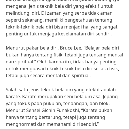
mengenal jenis teknik bela diri yang efektif untuk
melindungi diri. Di zaman yang serba tidak aman
seperti sekarang, memiliki pengetahuan tentang
teknik-teknik bela diri bisa menjadi hal yang sangat
penting untuk menjaga keselamatan diri sendiri.
Menurut pakar bela diri, Bruce Lee, “Belajar bela diri
bukan hanya tentang fisik, tetapi juga tentang mental
dan spiritual.” Oleh karena itu, tidak hanya penting
untuk menguasai teknik-teknik bela diri secara fisik,
tetapi juga secara mental dan spiritual.
Salah satu jenis teknik bela diri yang efektif adalah
karate. Karate merupakan seni bela diri asal Jepang
yang fokus pada pukulan, tendangan, dan blok.
Menurut Sensei Gichin Funakoshi, “Karate bukan
hanya tentang bertarung, tetapi juga tentang
menghormati dan memahami diri sendiri.”