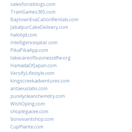
salesforceblogs.com
TrainGames365.com
BaytownEvaCationRentals.com
JabalpurCakeDelivery.com
halobjd.com
intelligenceqatar.com
PikaPikaApp.com
takecareofbusinessdfw.org
HamadaOfJapan.com
VersifyLifestyle.com
kingscreekadventures.com
antaeuslabs.com
purelycleanchemdry.com
WishOping.com
shoplegacee.com
bonvivantshop.com
CupPlante.com