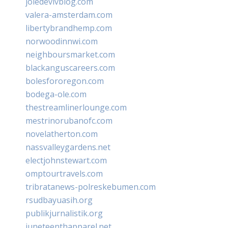
joiedevivblog.com
valera-amsterdam.com
libertybrandhemp.com
norwoodinnwi.com
neighboursmarket.com
blackanguscareers.com
bolesfororegon.com
bodega-ole.com
thestreamlinerlounge.com
mestrinorubanofc.com
novelatherton.com
nassvalleygardens.net
electjohnstewart.com
omptourtravels.com
tribratanews-polreskebumen.com
rsudbayuasih.org
publikjurnalistik.org
juneteenthapparel.net