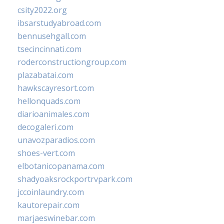
csity2022.org
ibsarstudyabroad.com
bennusehgall.com
tsecincinnati.com
roderconstructiongroup.com
plazabatai.com
hawkscayresort.com
hellonquads.com
diarioanimales.com
decogaleri.com
unavozparadios.com
shoes-vert.com
elbotanicopanama.com
shadyoaksrockportrvpark.com
jccoinlaundry.com
kautorepair.com
marjaeswinebar.com