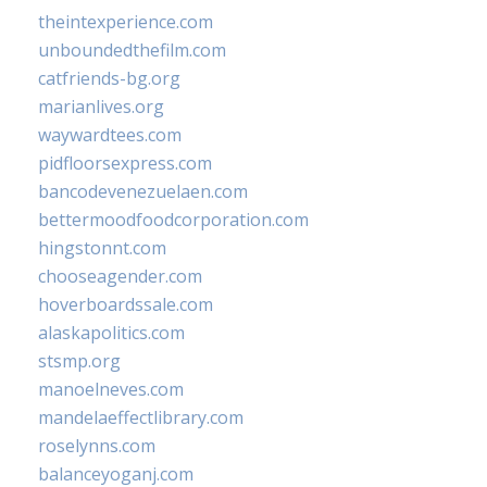
theintexperience.com
unboundedthefilm.com
catfriends-bg.org
marianlives.org
waywardtees.com
pidfloorsexpress.com
bancodevenezuelaen.com
bettermoodfoodcorporation.com
hingstonnt.com
chooseagender.com
hoverboardssale.com
alaskapolitics.com
stsmp.org
manoelneves.com
mandelaeffectlibrary.com
roselynns.com
balanceyoganj.com