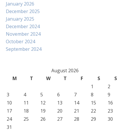
January 2026
December 2025
January 2025
December 2024
November 2024
October 2024
September 2024
August 2026
M
T
W
T
F
S
S
1
2
3
4
5
6
7
8
9
10
11
12
13
14
15
16
17
18
19
20
21
22
23
24
25
26
27
28
29
30
31