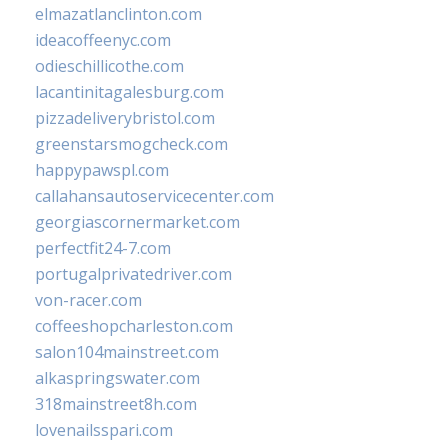
elmazatlanclinton.com
ideacoffeenyc.com
odieschillicothe.com
lacantinitagalesburg.com
pizzadeliverybristol.com
greenstarsmogcheck.com
happypawspl.com
callahansautoservicecenter.com
georgiascornermarket.com
perfectfit24-7.com
portugalprivatedriver.com
von-racer.com
coffeeshopcharleston.com
salon104mainstreet.com
alkaspringswater.com
318mainstreet8h.com
lovenailsspari.com