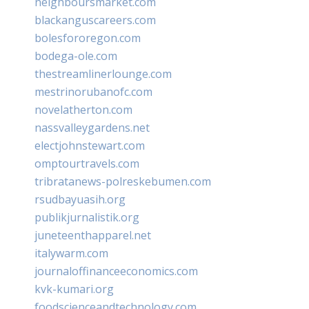
neighboursmarket.com
blackanguscareers.com
bolesfororegon.com
bodega-ole.com
thestreamlinerlounge.com
mestrinorubanofc.com
novelatherton.com
nassvalleygardens.net
electjohnstewart.com
omptourtravels.com
tribratanews-polreskebumen.com
rsudbayuasih.org
publikjurnalistik.org
juneteenthapparel.net
italywarm.com
journaloffinanceeconomics.com
kvk-kumari.org
foodscienceandtechnology.com