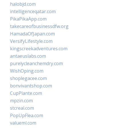
halobjd.com
intelligenceqatar.com
PikaPikaApp.com
takecareofbusinessdfw.org
HamadaOfJapan.com
VersifyLifestyle.com
kingscreekadventures.com
antaeuslabs.com
purelycleanchemdry.com
WishOping.com
shoplegacee.com
bonvivantshop.com
CupPlante.com
mpzin.com
stcreal.com
PopUpFlea.com
valueml.com