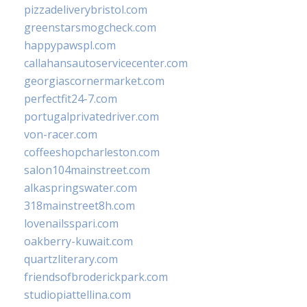
pizzadeliverybristol.com
greenstarsmogcheck.com
happypawspl.com
callahansautoservicecenter.com
georgiascornermarket.com
perfectfit24-7.com
portugalprivatedriver.com
von-racer.com
coffeeshopcharleston.com
salon104mainstreet.com
alkaspringswater.com
318mainstreet8h.com
lovenailsspari.com
oakberry-kuwait.com
quartzliterary.com
friendsofbroderickpark.com
studiopiattellina.com