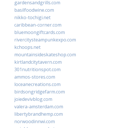
gardensandgrills.com
basilfoodwine.com
nikko-tochigi.net
caribbean-corner.com
bluemoongiftcards.com
rivercitysteampunkexpo.com
kchoops.net
mountainsideskateshop.com
kirtlandcitytavern.com
301nutritionspot.com
ammos-stores.com
loceanecreations.com
birdsongridgefarm.com
joiedevivblog.com
valera-amsterdam.com
libertybrandhemp.com
norwoodinnwi.com