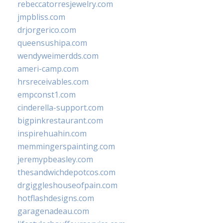
rebeccatorresjewelry.com
jmpbliss.com
drjorgerico.com
queensushipa.com
wendyweimerdds.com
ameri-camp.com
hrsreceivables.com
empconst1.com
cinderella-support.com
bigpinkrestaurant.com
inspirehuahin.com
memmingerspainting.com
jeremypbeasley.com
thesandwichdepotcos.com
drgiggleshouseofpain.com
hotflashdesigns.com
garagenadeau.com