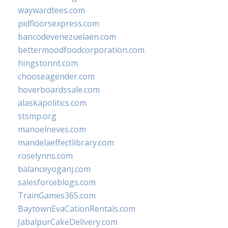
waywardtees.com
pidfloorsexpress.com
bancodevenezuelaen.com
bettermoodfoodcorporation.com
hingstonnt.com
chooseagender.com
hoverboardssale.com
alaskapolitics.com
stsmp.org
manoelneves.com
mandelaeffectlibrary.com
roselynns.com
balanceyoganj.com
salesforceblogs.com
TrainGames365.com
BaytownEvaCationRentals.com
JabalpurCakeDelivery.com