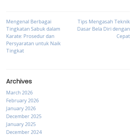
Post
Mengenal Berbagai
Tips Mengasah Teknik
Tingkatan Sabuk dalam
Dasar Bela Diri dengan
Karate: Prosedur dan
Cepat
navigation
Persyaratan untuk Naik
Tingkat
Archives
March 2026
February 2026
January 2026
December 2025
January 2025
December 2024