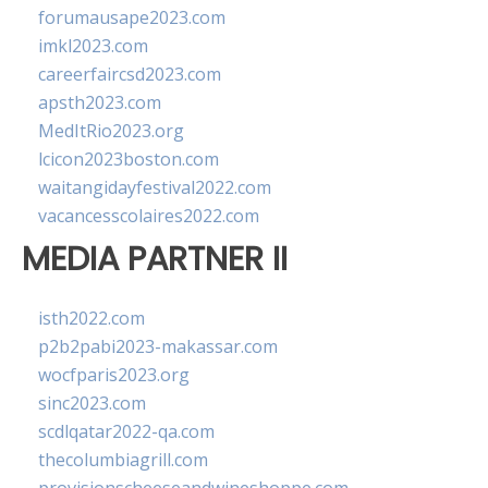
forumausape2023.com
imkl2023.com
careerfaircsd2023.com
apsth2023.com
MedItRio2023.org
lcicon2023boston.com
waitangidayfestival2022.com
vacancesscolaires2022.com
MEDIA PARTNER II
isth2022.com
p2b2pabi2023-makassar.com
wocfparis2023.org
sinc2023.com
scdlqatar2022-qa.com
thecolumbiagrill.com