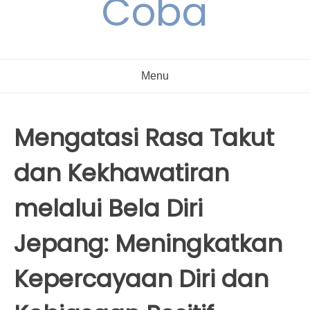
Coba
Menu
Mengatasi Rasa Takut
dan Kekhawatiran
melalui Bela Diri
Jepang: Meningkatkan
Kepercayaan Diri dan