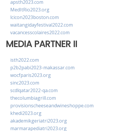
apsth2023.com
MedItRio2023.org
lcicon2023boston.com
waitangidayfestival2022.com
vacancesscolaires2022.com
MEDIA PARTNER II
isth2022.com
p2b2pabi2023-makassar.com
wocfparis2023.org
sinc2023.com
scdlqatar2022-qa.com
thecolumbiagrill.com
provisionscheeseandwineshoppe.com
khedi2023.org
akademikgeriatri2023.org
marmarapediatri2023.org