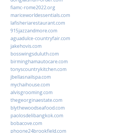
fiamc-rome2022.org
mariceworldessentials.com
lafisheriarestaurant.com
915jazzandmore.com
aguadulce-countryfair.com
jakehovis.com
bosswingsduluth.com
birminghamautocare.com
tonyscountrykitchen.com
jbellasnailspa.com
mychaihouse.com
alvisgrooming.com
thegeorginaestate.com
blythewoodseafood.com
paolosdelibangkok.com
bobacove.com
phoone24brookfield.com