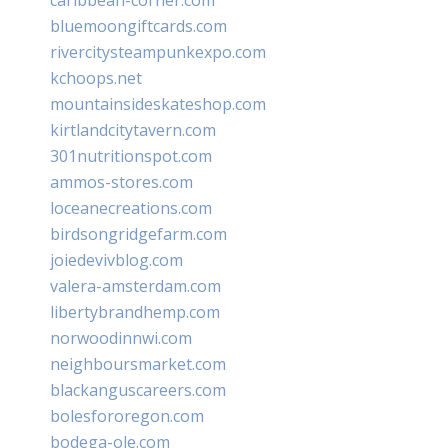
bluemoongiftcards.com
rivercitysteampunkexpo.com
kchoops.net
mountainsideskateshop.com
kirtlandcitytavern.com
301nutritionspot.com
ammos-stores.com
loceanecreations.com
birdsongridgefarm.com
joiedevivblog.com
valera-amsterdam.com
libertybrandhemp.com
norwoodinnwi.com
neighboursmarket.com
blackanguscareers.com
bolesfororegon.com
bodega-ole.com