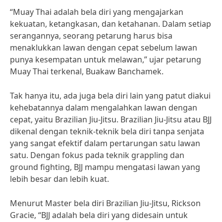
“Muay Thai adalah bela diri yang mengajarkan
kekuatan, ketangkasan, dan ketahanan. Dalam setiap
serangannya, seorang petarung harus bisa
menaklukkan lawan dengan cepat sebelum lawan
punya kesempatan untuk melawan,” ujar petarung
Muay Thai terkenal, Buakaw Banchamek.
Tak hanya itu, ada juga bela diri lain yang patut diakui
kehebatannya dalam mengalahkan lawan dengan
cepat, yaitu Brazilian Jiu-Jitsu. Brazilian Jiu-Jitsu atau BJJ
dikenal dengan teknik-teknik bela diri tanpa senjata
yang sangat efektif dalam pertarungan satu lawan
satu. Dengan fokus pada teknik grappling dan
ground fighting, BJJ mampu mengatasi lawan yang
lebih besar dan lebih kuat.
Menurut Master bela diri Brazilian Jiu-Jitsu, Rickson
Gracie, “BJJ adalah bela diri yang didesain untuk