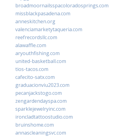
broadmoornailsspacoloradosprings.com
missblackpasadena.com
anneskitchen.org
valenciamarketytaqueria.com
reefrecordsllc.com
alawaffle.com
aryouthfishing.com
united-basketball.com
tios-tacos.com
cafecito-satx.com
graduacionviu2023.com
pecanjackstogo.com
zengardendayspa.com
sparklejewelryinc.com
ironcladtattoostudio.com
bruinshome.com
annascleaningsvc.com