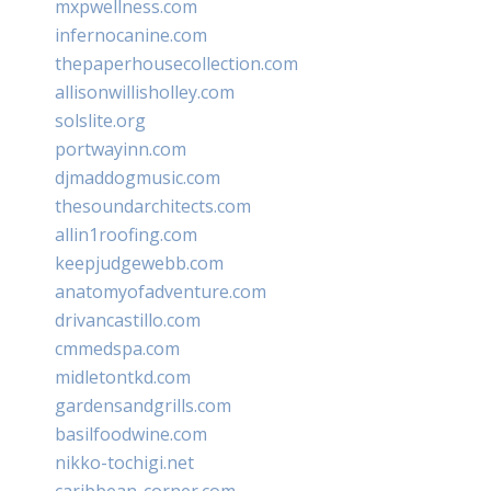
mxpwellness.com
infernocanine.com
thepaperhousecollection.com
allisonwillisholley.com
solslite.org
portwayinn.com
djmaddogmusic.com
thesoundarchitects.com
allin1roofing.com
keepjudgewebb.com
anatomyofadventure.com
drivancastillo.com
cmmedspa.com
midletontkd.com
gardensandgrills.com
basilfoodwine.com
nikko-tochigi.net
caribbean-corner.com