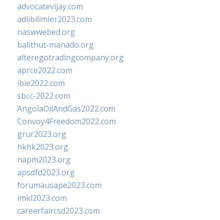
advocatevijay.com
adlibilimler2023.com
naswwebed.org
balithut-manado.org
alteregotradingcompany.org
aprce2022.com
ibie2022.com
sbcc-2022.com
AngolaOilAndGas2022.com
Convoy4Freedom2022.com
grur2023.org
hkhk2023.org
napm2023.org
apsdfd2023.org
forumausape2023.com
imkl2023.com
careerfaircsd2023.com