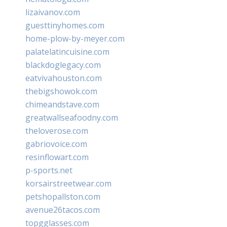
lizaivanov.com
guesttinyhomes.com
home-plow-by-meyer.com
palatelatincuisine.com
blackdoglegacy.com
eatvivahouston.com
thebigshowok.com
chimeandstave.com
greatwallseafoodny.com
theloverose.com
gabriovoice.com
resinflowart.com
p-sports.net
korsairstreetwear.com
petshopallston.com
avenue26tacos.com
topgglasses.com