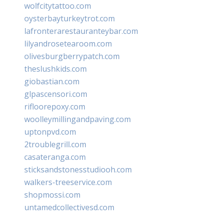
wolfcitytattoo.com
oysterbayturkeytrot.com
lafronterarestauranteybar.com
lilyandrosetearoom.com
olivesburgberrypatch.com
theslushkids.com
giobastian.com
glpascensori.com
rifloorepoxy.com
woolleymillingandpaving.com
uptonpvd.com
2troublegrill.com
casateranga.com
sticksandstonesstudiooh.com
walkers-treeservice.com
shopmossi.com
untamedcollectivesd.com