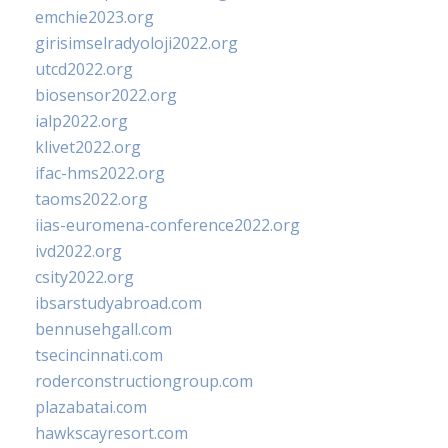
emchie2023.org
girisimselradyoloji2022.org
utcd2022.org
biosensor2022.org
ialp2022.org
klivet2022.org
ifac-hms2022.org
taoms2022.org
iias-euromena-conference2022.org
ivd2022.org
csity2022.org
ibsarstudyabroad.com
bennusehgall.com
tsecincinnati.com
roderconstructiongroup.com
plazabatai.com
hawkscayresort.com