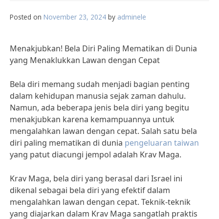
Posted on
November 23, 2024
by
adminele
Menakjubkan! Bela Diri Paling Mematikan di Dunia
yang Menaklukkan Lawan dengan Cepat
Bela diri memang sudah menjadi bagian penting
dalam kehidupan manusia sejak zaman dahulu.
Namun, ada beberapa jenis bela diri yang begitu
menakjubkan karena kemampuannya untuk
mengalahkan lawan dengan cepat. Salah satu bela
diri paling mematikan di dunia
pengeluaran taiwan
yang patut diacungi jempol adalah Krav Maga.
Krav Maga, bela diri yang berasal dari Israel ini
dikenal sebagai bela diri yang efektif dalam
mengalahkan lawan dengan cepat. Teknik-teknik
yang diajarkan dalam Krav Maga sangatlah praktis