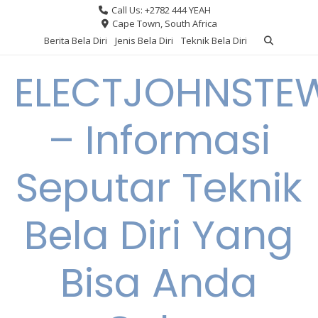
Skip
Call Us: +2782 444 YEAH
to
Cape Town, South Africa
content
Berita Bela Diri
Jenis Bela Diri
Teknik Bela Diri
ELECTJOHNSTE
– Informasi
Seputar Teknik
Bela Diri Yang
Bisa Anda