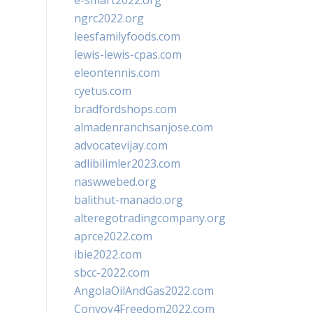
e-smart2022.org
ngrc2022.org
leesfamilyfoods.com
lewis-lewis-cpas.com
eleontennis.com
cyetus.com
bradfordshops.com
almadenranchsanjose.com
advocatevijay.com
adlibilimler2023.com
naswwebed.org
balithut-manado.org
alteregotradingcompany.org
aprce2022.com
ibie2022.com
sbcc-2022.com
AngolaOilAndGas2022.com
Convoy4Freedom2022.com