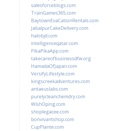
salesforceblogs.com
TrainGames365.com
BaytownEvaCationRentals.com
JabalpurCakeDelivery.com
halobjd.com
intelligenceqatar.com
PikaPikaApp.com
takecareofbusinessdfw.org
HamadaOfJapan.com
VersifyLifestyle.com
kingscreekadventures.com
antaeuslabs.com
purelycleanchemdry.com
WishOping.com
shoplegacee.com
bonvivantshop.com
CupPlante.com