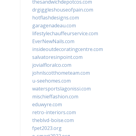
thesandwichdepotcos.com
drgiggleshouseofpain.com
hotflashdesigns.com
garagenadeau.com
lifestylechauffeurservice.com
EverNewNails.com
insideoutdecoratingcentre.com
salvatoresinpoint.com
jovialfloralco.com
johnlscotthometeam.com
u-seehomes.com
watersportslagonissi.com
mischieffashion.com
eduwyre.com
retro-interiors.com
theblvd-boise.com
fpet2023.org