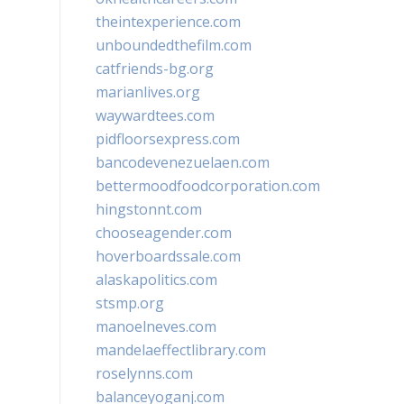
theintexperience.com
unboundedthefilm.com
catfriends-bg.org
marianlives.org
waywardtees.com
pidfloorsexpress.com
bancodevenezuelaen.com
bettermoodfoodcorporation.com
hingstonnt.com
chooseagender.com
hoverboardssale.com
alaskapolitics.com
stsmp.org
manoelneves.com
mandelaeffectlibrary.com
roselynns.com
balanceyoganj.com