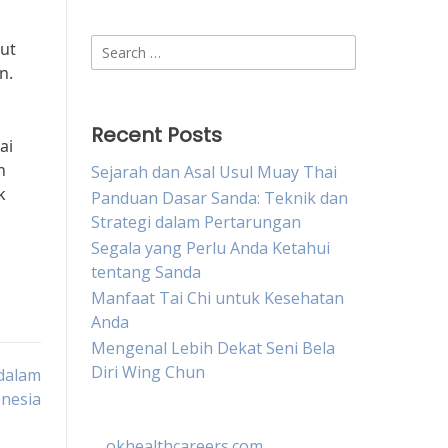
Search
rut
for:
n.
Recent Posts
ai
n
Sejarah dan Asal Usul Muay Thai
k
Panduan Dasar Sanda: Teknik dan
Strategi dalam Pertarungan
Segala yang Perlu Anda Ketahui
tentang Sanda
Manfaat Tai Chi untuk Kesehatan
Anda
Mengenal Lebih Dekat Seni Bela
Diri Wing Chun
 dalam
onesia
okhealthcareers.com