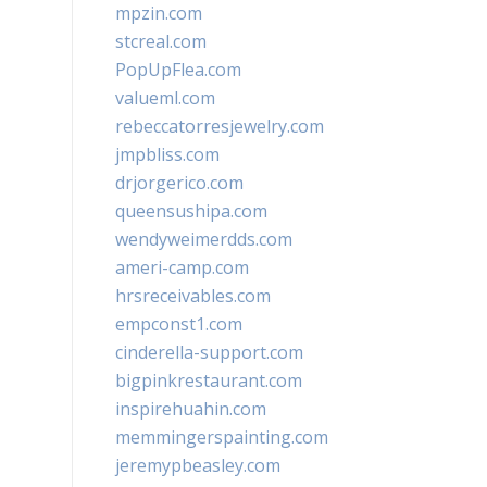
mpzin.com
stcreal.com
PopUpFlea.com
valueml.com
rebeccatorresjewelry.com
jmpbliss.com
drjorgerico.com
queensushipa.com
wendyweimerdds.com
ameri-camp.com
hrsreceivables.com
empconst1.com
cinderella-support.com
bigpinkrestaurant.com
inspirehuahin.com
memmingerspainting.com
jeremypbeasley.com