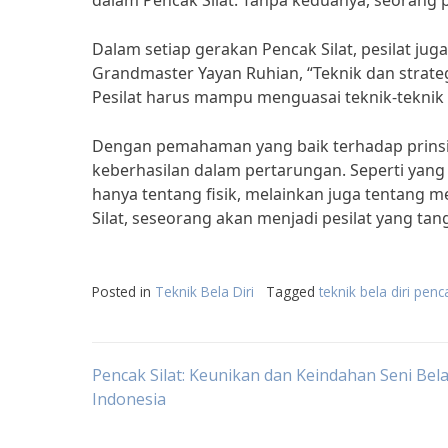
dalam Pencak Silat. Tanpa keduanya, seorang 
Dalam setiap gerakan Pencak Silat, pesilat ju
Grandmaster Yayan Ruhian, “Teknik dan strate
Pesilat harus mampu menguasai teknik-teknik
Dengan pemahaman yang baik terhadap prinsip
keberhasilan dalam pertarungan. Seperti yang
hanya tentang fisik, melainkan juga tentang 
Silat, seseorang akan menjadi pesilat yang ta
Posted in
Teknik Bela Diri
Tagged
teknik bela diri penca
Post
Pencak Silat: Keunikan dan Keindahan Seni Bela
Indonesia
navigation