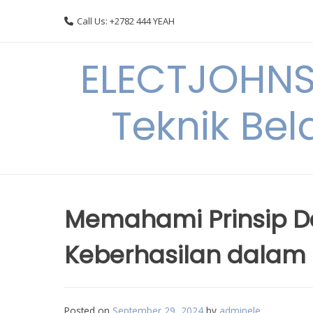
Skip
Call Us: +2782 444 YEAH
to
content
ELECTJOHNS
Teknik Bel
Memahami Prinsip Da
Keberhasilan dalam
Posted on
September 29, 2024
by
adminele