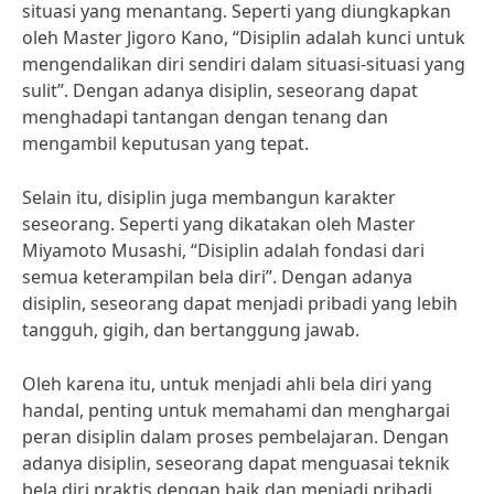
situasi yang menantang. Seperti yang diungkapkan
oleh Master Jigoro Kano, “Disiplin adalah kunci untuk
mengendalikan diri sendiri dalam situasi-situasi yang
sulit”. Dengan adanya disiplin, seseorang dapat
menghadapi tantangan dengan tenang dan
mengambil keputusan yang tepat.
Selain itu, disiplin juga membangun karakter
seseorang. Seperti yang dikatakan oleh Master
Miyamoto Musashi, “Disiplin adalah fondasi dari
semua keterampilan bela diri”. Dengan adanya
disiplin, seseorang dapat menjadi pribadi yang lebih
tangguh, gigih, dan bertanggung jawab.
Oleh karena itu, untuk menjadi ahli bela diri yang
handal, penting untuk memahami dan menghargai
peran disiplin dalam proses pembelajaran. Dengan
adanya disiplin, seseorang dapat menguasai teknik
bela diri praktis dengan baik dan menjadi pribadi