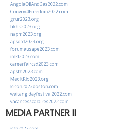
AngolaOilAndGas2022.com
Convoy4Freedom2022.com
grur2023.org
hkhk2023.org
napm2023.org
apsdfd2023.org
forumausape2023.com
imkl2023.com
careerfaircsd2023.com
apsth2023.com
MedItRio2023.org
lcicon2023boston.com
waitangidayfestival2022.com
vacancesscolaires2022.com
MEDIA PARTNER II
isth2022.com