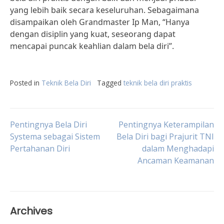
yang lebih baik secara keseluruhan. Sebagaimana
disampaikan oleh Grandmaster Ip Man, “Hanya
dengan disiplin yang kuat, seseorang dapat
mencapai puncak keahlian dalam bela diri”.
Posted in
Teknik Bela Diri
Tagged
teknik bela diri praktis
Post
Pentingnya Bela Diri
Pentingnya Keterampilan
Systema sebagai Sistem
Bela Diri bagi Prajurit TNI
Pertahanan Diri
dalam Menghadapi
navigation
Ancaman Keamanan
Archives