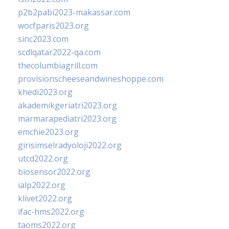
p2b2pabi2023-makassar.com
wocfparis2023.org
sinc2023.com
scdlqatar2022-qa.com
thecolumbiagrill.com
provisionscheeseandwineshoppe.com
khedi2023.org
akademikgeriatri2023.org
marmarapediatri2023.org
emchie2023.org
girisimselradyoloji2022.org
utcd2022.org
biosensor2022.org
ialp2022.org
klivet2022.org
ifac-hms2022.org
taoms2022.org