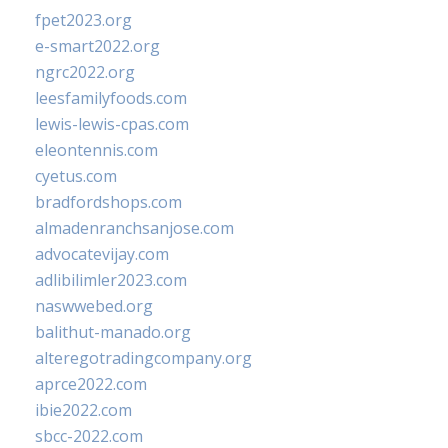
fpet2023.org
e-smart2022.org
ngrc2022.org
leesfamilyfoods.com
lewis-lewis-cpas.com
eleontennis.com
cyetus.com
bradfordshops.com
almadenranchsanjose.com
advocatevijay.com
adlibilimler2023.com
naswwebed.org
balithut-manado.org
alteregotradingcompany.org
aprce2022.com
ibie2022.com
sbcc-2022.com