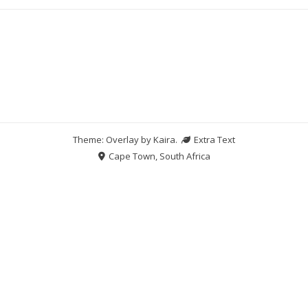
Theme: Overlay by
Kaira
.
Extra Text
Cape Town, South Africa