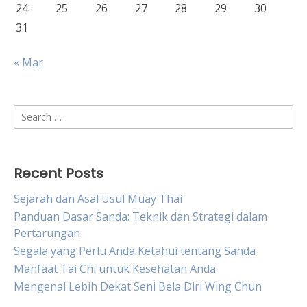
24
25
26
27
28
29
30
31
« Mar
Search
for:
Recent Posts
Sejarah dan Asal Usul Muay Thai
Panduan Dasar Sanda: Teknik dan Strategi dalam
Pertarungan
Segala yang Perlu Anda Ketahui tentang Sanda
Manfaat Tai Chi untuk Kesehatan Anda
Mengenal Lebih Dekat Seni Bela Diri Wing Chun