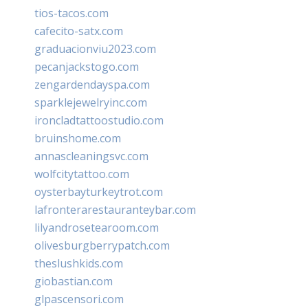
tios-tacos.com
cafecito-satx.com
graduacionviu2023.com
pecanjackstogo.com
zengardendayspa.com
sparklejewelryinc.com
ironcladtattoostudio.com
bruinshome.com
annascleaningsvc.com
wolfcitytattoo.com
oysterbayturkeytrot.com
lafronterarestauranteybar.com
lilyandrosetearoom.com
olivesburgberrypatch.com
theslushkids.com
giobastian.com
glpascensori.com