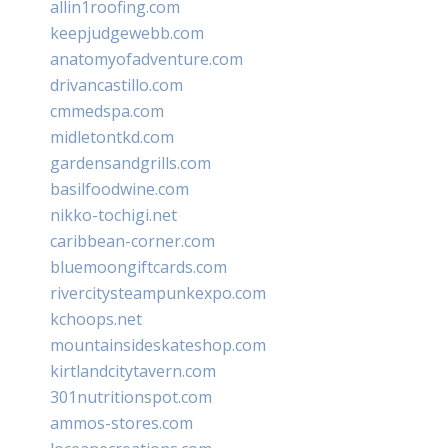
allin1roofing.com
keepjudgewebb.com
anatomyofadventure.com
drivancastillo.com
cmmedspa.com
midletontkd.com
gardensandgrills.com
basilfoodwine.com
nikko-tochigi.net
caribbean-corner.com
bluemoongiftcards.com
rivercitysteampunkexpo.com
kchoops.net
mountainsideskateshop.com
kirtlandcitytavern.com
301nutritionspot.com
ammos-stores.com