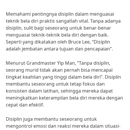
Memahami pentingnya disiplin dalam menguasai
teknik bela diri praktis sangatlah vital. Tanpa adanya
disiplin, sulit bagi seseorang untuk benar-benar
menguasai teknik-teknik bela diri dengan baik.
Seperti yang dikatakan oleh Bruce Lee, “Disiplin
adalah jembatan antara tujuan dan pencapaian”.
Menurut Grandmaster Yip Man, “Tanpa disiplin,
seorang murid tidak akan pernah bisa mencapai
tingkat keahlian yang tinggi dalam bela diri”. Disiplin
membantu seseorang untuk tetap fokus dan
konsisten dalam latihan, sehingga mereka dapat
meningkatkan keterampilan bela diri mereka dengan
cepat dan efektif.
Disiplin juga membantu seseorang untuk
mengontrol emosi dan reaksi mereka dalam situasi-