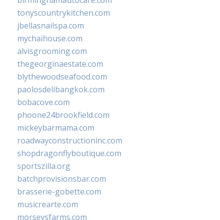
birminghamautocare.com
tonyscountrykitchen.com
jbellasnailspa.com
mychaihouse.com
alvisgrooming.com
thegeorginaestate.com
blythewoodseafood.com
paolosdelibangkok.com
bobacove.com
phoone24brookfield.com
mickeybarmama.com
roadwayconstructioninc.com
shopdragonflyboutique.com
sportszilla.org
batchprovisionsbar.com
brasserie-gobette.com
musicrearte.com
morseysfarms.com