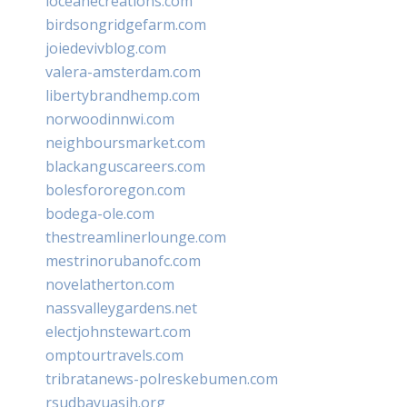
loceanecreations.com
birdsongridgefarm.com
joiedevivblog.com
valera-amsterdam.com
libertybrandhemp.com
norwoodinnwi.com
neighboursmarket.com
blackanguscareers.com
bolesfororegon.com
bodega-ole.com
thestreamlinerlounge.com
mestrinorubanofc.com
novelatherton.com
nassvalleygardens.net
electjohnstewart.com
omptourtravels.com
tribratanews-polreskebumen.com
rsudbayuasih.org