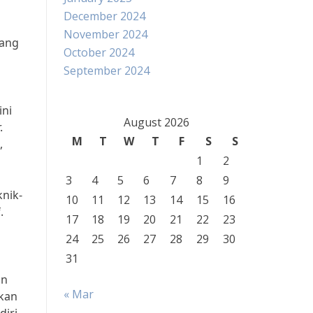
December 2024
November 2024
rang
October 2024
September 2024
ini
August 2026
.
M
T
W
T
F
S
S
,
1
2
3
4
5
6
7
8
9
knik-
10
11
12
13
14
15
16
.
17
18
19
20
21
22
23
24
25
26
27
28
29
30
31
an
« Mar
akan