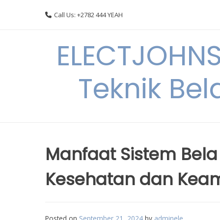
Skip
Call Us: +2782 444 YEAH
to
content
ELECTJOHNS
Teknik Bel
Manfaat Sistem Bela 
Kesehatan dan Kea
Posted on
September 21, 2024
by
adminele