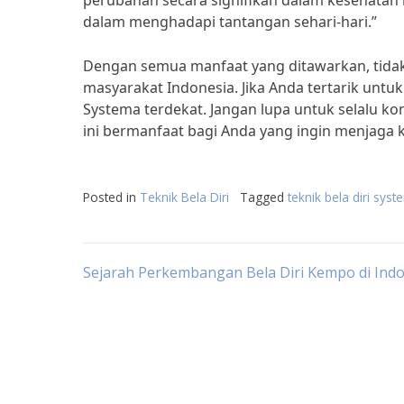
perubahan secara signifikan dalam kesehatan m
dalam menghadapi tantangan sehari-hari.”
Dengan semua manfaat yang ditawarkan, tidak 
masyarakat Indonesia. Jika Anda tertarik untu
Systema terdekat. Jangan lupa untuk selalu ko
ini bermanfaat bagi Anda yang ingin menjaga k
Posted in
Teknik Bela Diri
Tagged
teknik bela diri sys
Post
Sejarah Perkembangan Bela Diri Kempo di Ind
navigation