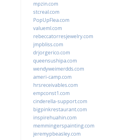
mpzin.com
stcreal.com
PopUpFlea.com
valueml.com
rebeccatorresjewelry.com
jmpbliss.com
drjorgerico.com
queensushipa.com
wendyweimerdds.com
ameri-camp.com
hrsreceivables.com
empconst1.com
cinderella-support.com
bigpinkrestaurant.com
inspirehuahin.com
memmingerspainting.com
jeremypbeasley.com