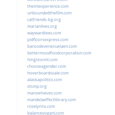
theintexperience.com
unboundedthefilm.com
catfriends-bg.org
marianlives.org
waywardtees.com
pidfloorsexpress.com
bancodevenezuelaen.com
bettermoodfoodcorporation.com
hingstonnt.com
chooseagender.com
hoverboardssale.com
alaskapolitics.com
stsmp.org
manoelneves.com
mandelaeffectlibrary.com
roselynns.com
balanceyoganj.com