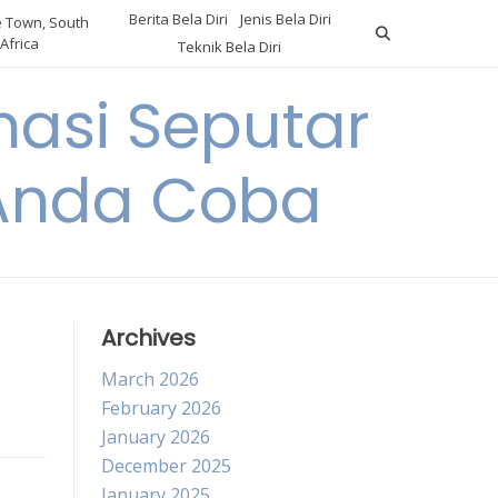
Berita Bela Diri
Jenis Bela Diri
 Town, South
Africa
Teknik Bela Diri
asi Seputar
a Anda Coba
Archives
March 2026
February 2026
January 2026
December 2025
January 2025