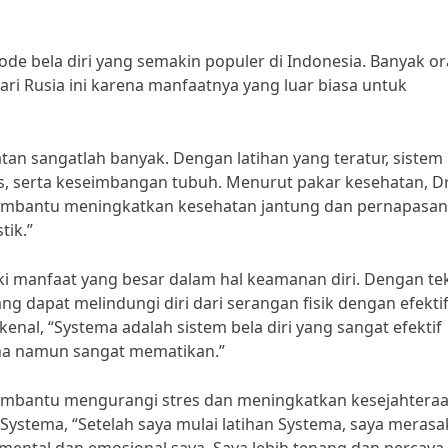
tode bela diri yang semakin populer di Indonesia. Banyak o
ari Rusia ini karena manfaatnya yang luar biasa untuk
tan sangatlah banyak. Dengan latihan yang teratur, sistem 
tas, serta keseimbangan tubuh. Menurut pakar kesehatan, Dr
 membantu meningkatkan kesehatan jantung dan pernapasan
tik.”
liki manfaat yang besar dalam hal keamanan diri. Dengan te
ng dapat melindungi diri dari serangan fisik dengan efektif
kenal, “Systema adalah sistem bela diri yang sangat efektif
ana namun sangat mematikan.”
 membantu mengurangi stres dan meningkatkan kesejahtera
Systema, “Setelah saya mulai latihan Systema, saya meras