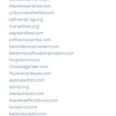
theintexperience.com
unboundedthefilm.com
catfriends-bg.org
marianlives.org
waywardtees.com
pidfloorsexpress.com
bancodevenezuelaen.com
bettermoodfoodcorporation.com
hingstonnt.com
chooseagender.com
hoverboardssale.com
alaskapolitics.com
stsmp.org
manoelneves.com
mandelaeffectlibrary.com
roselynns.com
balanceyoganj.com