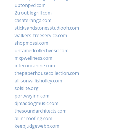
uptonpvd.com
2troublegrill.com
casateranga.com
sticksandstonesstudiooh.com
walkers-treeservice.com
shopmossi.com
untamedcollectivesd.com
mxpwellness.com
infernocanine.com
thepaperhousecollection.com
allisonwillisholley.com
solslite.org
portwayinn.com
djmaddogmusic.com
thesoundarchitects.com
allin1roofing.com
keepjudgewebb.com