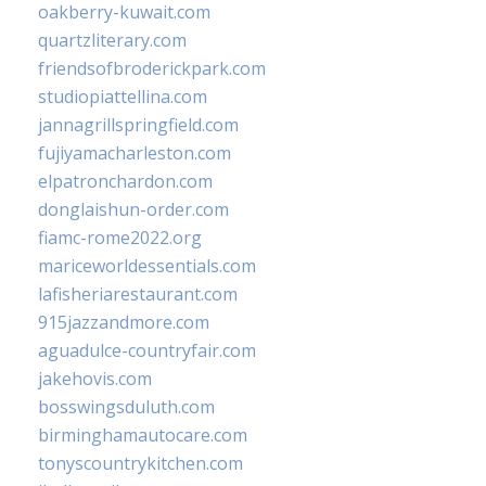
oakberry-kuwait.com
quartzliterary.com
friendsofbroderickpark.com
studiopiattellina.com
jannagrillspringfield.com
fujiyamacharleston.com
elpatronchardon.com
donglaishun-order.com
fiamc-rome2022.org
mariceworldessentials.com
lafisheriarestaurant.com
915jazzandmore.com
aguadulce-countryfair.com
jakehovis.com
bosswingsduluth.com
birminghamautocare.com
tonyscountrykitchen.com