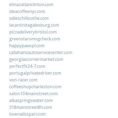
elmazatlanclinton.com
ideacoffeenyc.com
odieschillicothe.com
lacantinitagalesburg.com
pizzadeliverybristol.com
greenstarsmogcheck.com
happypawspl.com
callahansautoservicecenter.com
georgiascornermarket.com
perfectfit24-7.com
portugalprivatedriver.com
von-racer.com
coffeeshopcharleston.com
salon104mainstreet.com
alkaspringswater.com
318mainstreet8h.com
lovenailsspari.com