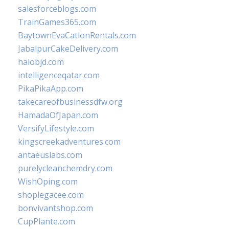
salesforceblogs.com
TrainGames365.com
BaytownEvaCationRentals.com
JabalpurCakeDelivery.com
halobjd.com
intelligenceqatar.com
PikaPikaApp.com
takecareofbusinessdfw.org
HamadaOfJapan.com
VersifyLifestyle.com
kingscreekadventures.com
antaeuslabs.com
purelycleanchemdry.com
WishOping.com
shoplegacee.com
bonvivantshop.com
CupPlante.com