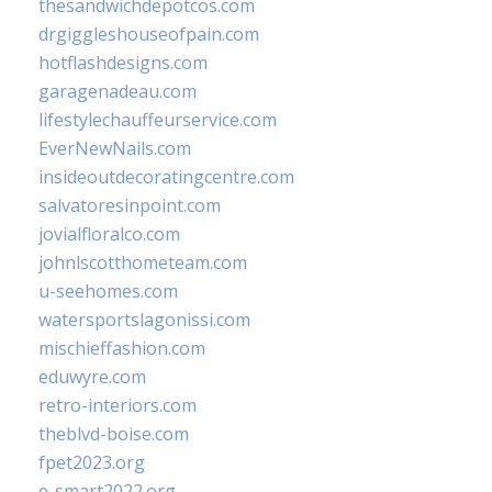
thesandwichdepotcos.com
drgiggleshouseofpain.com
hotflashdesigns.com
garagenadeau.com
lifestylechauffeurservice.com
EverNewNails.com
insideoutdecoratingcentre.com
salvatoresinpoint.com
jovialfloralco.com
johnlscotthometeam.com
u-seehomes.com
watersportslagonissi.com
mischieffashion.com
eduwyre.com
retro-interiors.com
theblvd-boise.com
fpet2023.org
e-smart2022.org