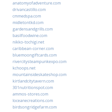
anatomyofadventure.com
drivancastillo.com
cmmedspa.com
midletontkd.com
gardensandgrills.com
basilfoodwine.com
nikko-tochigi.net
caribbean-corner.com
bluemoongiftcards.com
rivercitysteampunkexpo.com
kchoops.net
mountainsideskateshop.com
kirtlandcitytavern.com
301nutritionspot.com
ammos-stores.com
loceanecreations.com
birdsongridgefarm.com