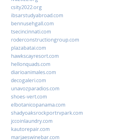
csity2022.org
ibsarstudyabroad.com
bennusehgall.com
tsecincinnati.com
roderconstructiongroup.com
plazabatai.com
hawkscayresort.com
hellonquads.com
diarioanimales.com
decogaleri.com
unavozparadios.com
shoes-vert.com
elbotanicopanama.com
shadyoaksrockportrvpark.com
jccoinlaundry.com
kautorepair.com
marjaeswinebar.com