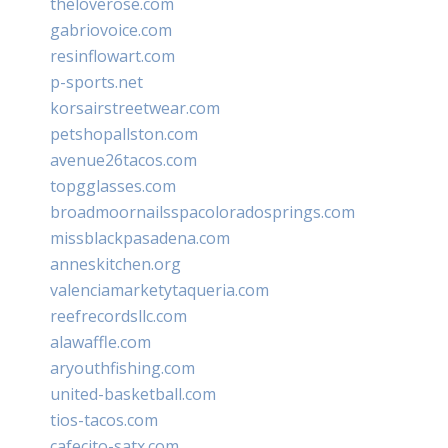
theloverose.com
gabriovoice.com
resinflowart.com
p-sports.net
korsairstreetwear.com
petshopallston.com
avenue26tacos.com
topgglasses.com
broadmoornailsspacoloradosprings.com
missblackpasadena.com
anneskitchen.org
valenciamarketytaqueria.com
reefrecordsllc.com
alawaffle.com
aryouthfishing.com
united-basketball.com
tios-tacos.com
cafecito-satx.com