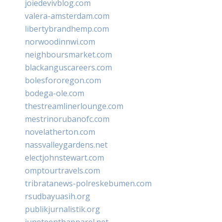
joiedevivblog.com
valera-amsterdam.com
libertybrandhemp.com
norwoodinnwi.com
neighboursmarket.com
blackanguscareers.com
bolesfororegon.com
bodega-ole.com
thestreamlinerlounge.com
mestrinorubanofc.com
novelatherton.com
nassvalleygardens.net
electjohnstewart.com
omptourtravels.com
tribratanews-polreskebumen.com
rsudbayuasih.org
publikjurnalistik.org
juneteenthapparel.net