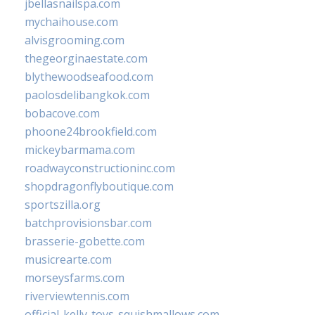
jbellasnailspa.com
mychaihouse.com
alvisgrooming.com
thegeorginaestate.com
blythewoodseafood.com
paolosdelibangkok.com
bobacove.com
phoone24brookfield.com
mickeybarmama.com
roadwayconstructioninc.com
shopdragonflyboutique.com
sportszilla.org
batchprovisionsbar.com
brasserie-gobette.com
musicrearte.com
morseysfarms.com
riverviewtennis.com
official-kelly-toys-squishmallows.com