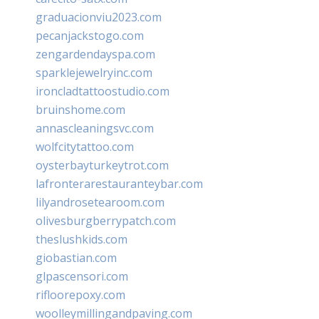
graduacionviu2023.com
pecanjackstogo.com
zengardendayspa.com
sparklejewelryinc.com
ironcladtattoostudio.com
bruinshome.com
annascleaningsvc.com
wolfcitytattoo.com
oysterbayturkeytrot.com
lafronterarestauranteybar.com
lilyandrosetearoom.com
olivesburgberrypatch.com
theslushkids.com
giobastian.com
glpascensori.com
rifloorepoxy.com
woolleymillingandpaving.com