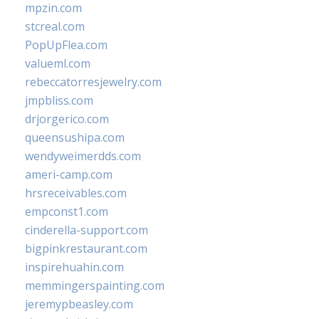
mpzin.com
stcreal.com
PopUpFlea.com
valueml.com
rebeccatorresjewelry.com
jmpbliss.com
drjorgerico.com
queensushipa.com
wendyweimerdds.com
ameri-camp.com
hrsreceivables.com
empconst1.com
cinderella-support.com
bigpinkrestaurant.com
inspirehuahin.com
memmingerspainting.com
jeremypbeasley.com