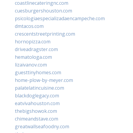
coastlinecateringnc.com
cuesburgershouston.com
psicologiaespecializadaencampeche.com
dmtacos.com
crescentstreetprinting.com
hornopizza.com
driveadragster.com
hematologa.com
lizaivanov.com
guesttinyhomes.com
home-plow-by-meyer.com
palatelatincuisine.com
blackdoglegacy.com
eatvivahouston.com
thebigshowok.com
chimeandstave.com
greatwallseafoodny.com