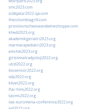
wocfparis2023.org
sinc2023.com
scdlqatar2022-qa.com
thecolumbiagrill.com
provisionscheeseandwineshoppe.com
khedi2023.org
akademikgeriatri2023.org
marmarapediatri2023.org
emchie2023.org
girisimselradyoloji2022.org
utcd2022.org
biosensor2022.org
ialp2022.org
klivet2022.org
ifac-hms2022.org
taoms2022.org
iias-euromena-conference2022.org
ivd2022.org