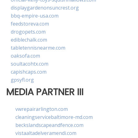
displaygardenonsuncrest.org
bbq-empire-usa.com
feedstoreva.com
drogopets.com
ediblechalk.com
tabletennisnearme.com
oaksofa.com
soultacohtx.com
capishcaps.com
gpsyfl.org
MEDIA PARTNER III
vwrepairarlington.com
cleaningservicebaltimore-md.com
beckslandscapeandfence.com
vistaaltadelveramendi.com