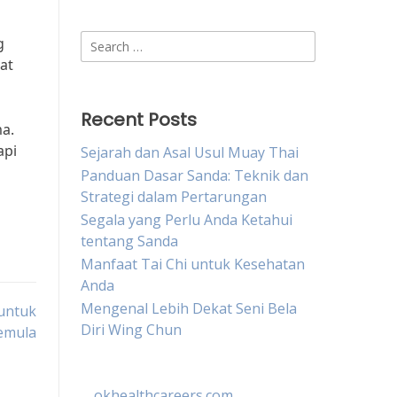
Search
g
for:
at
Recent Posts
ma.
api
Sejarah dan Asal Usul Muay Thai
Panduan Dasar Sanda: Teknik dan
Strategi dalam Pertarungan
Segala yang Perlu Anda Ketahui
tentang Sanda
Manfaat Tai Chi untuk Kesehatan
Anda
Mengenal Lebih Dekat Seni Bela
untuk
Diri Wing Chun
emula
okhealthcareers.com