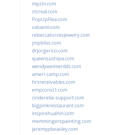
mpzin.com
stcreal.com
PopUpFlea.com
valueml.com
rebeccatorresjewelry.com
jmpbliss.com
drjorgerico.com
queensushipa.com
wendyweimerdds.com
ameri-camp.com
hrsreceivables.com
empconst1.com
cinderella-support.com
bigpinkrestaurant.com
inspirehuahin.com
memmingerspainting.com
jeremypbeasley.com