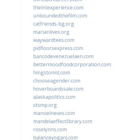
theintexperience.com
unboundedthefilm.com
catfriends-bg.org
marianlives.org
waywardtees.com
pidfloorsexpress.com
bancodevenezuelaen.com
bettermoodfoodcorporation.com
hingstonnt.com
chooseagender.com
hoverboardssale.com
alaskapolitics.com
stsmp.org
manoelneves.com
mandelaeffectlibrary.com
roselynns.com
balanceyoganj.com