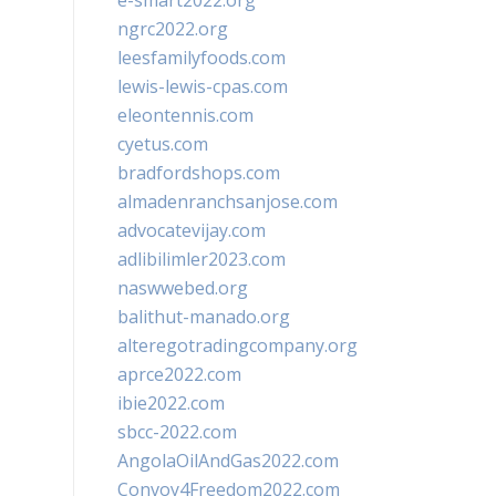
e-smart2022.org
ngrc2022.org
leesfamilyfoods.com
lewis-lewis-cpas.com
eleontennis.com
cyetus.com
bradfordshops.com
almadenranchsanjose.com
advocatevijay.com
adlibilimler2023.com
naswwebed.org
balithut-manado.org
alteregotradingcompany.org
aprce2022.com
ibie2022.com
sbcc-2022.com
AngolaOilAndGas2022.com
Convoy4Freedom2022.com