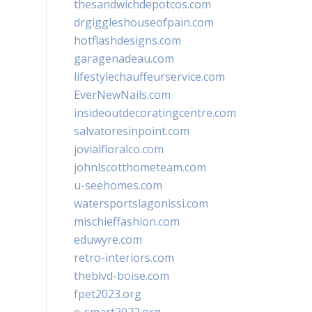
thesandwichdepotcos.com
drgiggleshouseofpain.com
hotflashdesigns.com
garagenadeau.com
lifestylechauffeurservice.com
EverNewNails.com
insideoutdecoratingcentre.com
salvatoresinpoint.com
jovialfloralco.com
johnlscotthometeam.com
u-seehomes.com
watersportslagonissi.com
mischieffashion.com
eduwyre.com
retro-interiors.com
theblvd-boise.com
fpet2023.org