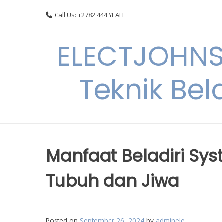
Skip
Call Us: +2782 444 YEAH
to
content
ELECTJOHNS
Teknik Bel
Manfaat Beladiri Sy
Tubuh dan Jiwa
Posted on
September 26, 2024
by
adminele