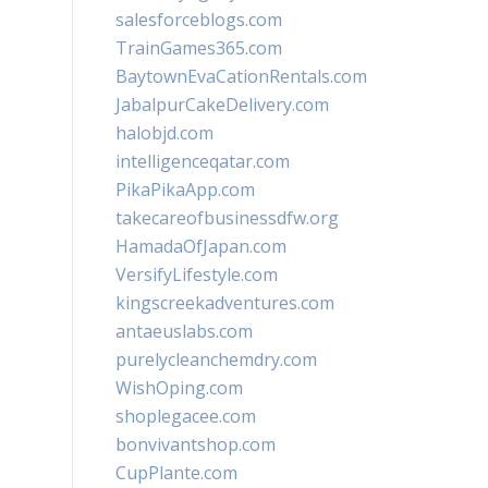
salesforceblogs.com
TrainGames365.com
BaytownEvaCationRentals.com
JabalpurCakeDelivery.com
halobjd.com
intelligenceqatar.com
PikaPikaApp.com
takecareofbusinessdfw.org
HamadaOfJapan.com
VersifyLifestyle.com
kingscreekadventures.com
antaeuslabs.com
purelycleanchemdry.com
WishOping.com
shoplegacee.com
bonvivantshop.com
CupPlante.com