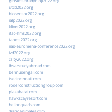
girisimselradyoloji2022.org
utcd2022.org
biosensor2022.org
ialp2022.org
klivet2022.org
ifac-hms2022.org
taoms2022.org
iias-euromena-conference2022.org
ivd2022.org
csity2022.org
ibsarstudyabroad.com
bennusehgall.com
tsecincinnati.com
roderconstructiongroup.com
plazabatai.com
hawkscayresort.com
hellonquads.com
diarioanimales.com