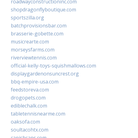
roadwayconstructioninc.com
shopdragonflyboutique.com
sportszilla.org
batchprovisionsbar.com
brasserie-gobette.com
musicrearte.com
morseysfarms.com
riverviewtennis.com
official-kelly-toys-squishmallows.com
displaygardenonsuncrest.org
bbq-empire-usa.com
feedstoreva.com
drogopets.com
ediblechalk.com
tabletennisnearme.com
oaksofa.com
soultacohtx.com
capishcaps.com