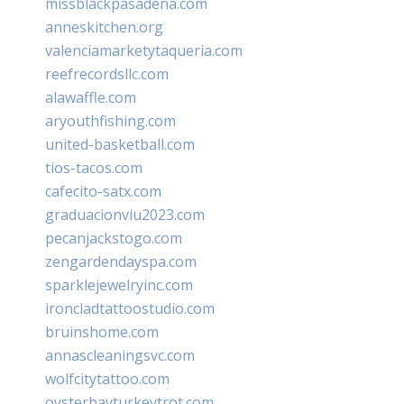
missblackpasadena.com
anneskitchen.org
valenciamarketytaqueria.com
reefrecordsllc.com
alawaffle.com
aryouthfishing.com
united-basketball.com
tios-tacos.com
cafecito-satx.com
graduacionviu2023.com
pecanjackstogo.com
zengardendayspa.com
sparklejewelryinc.com
ironcladtattoostudio.com
bruinshome.com
annascleaningsvc.com
wolfcitytattoo.com
oysterbayturkeytrot.com