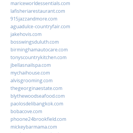
mariceworldessentials.com
lafisheriarestaurant.com
915jazzandmore.com
aguadulce-countryfair.com
jakehovis.com
bosswingsduluth.com
birminghamautocare.com
tonyscountrykitchen.com
jbellasnailspa.com
mychaihouse.com
alvisgrooming.com
thegeorginaestate.com
blythewoodseafood.com
paolosdelibangkok.com
bobacove.com
phoone24brookfield.com
mickeybarmama.com