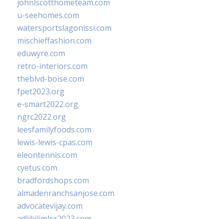
johnlscotthometeam.com
u-seehomes.com
watersportslagonissi.com
mischieffashion.com
eduwyre.com
retro-interiors.com
theblvd-boise.com
fpet2023.org
e-smart2022.org
ngrc2022.org
leesfamilyfoods.com
lewis-lewis-cpas.com
eleontennis.com
cyetus.com
bradfordshops.com
almadenranchsanjose.com
advocatevijay.com
adlibilimler2023.com