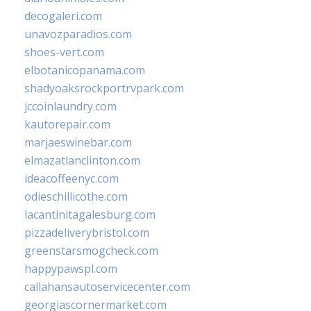
decogaleri.com
unavozparadios.com
shoes-vert.com
elbotanicopanama.com
shadyoaksrockportrvpark.com
jccoinlaundry.com
kautorepair.com
marjaeswinebar.com
elmazatlanclinton.com
ideacoffeenyc.com
odieschillicothe.com
lacantinitagalesburg.com
pizzadeliverybristol.com
greenstarsmogcheck.com
happypawspl.com
callahansautoservicecenter.com
georgiascornermarket.com