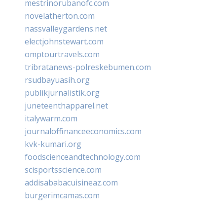
mestrinorubanofc.com
novelatherton.com
nassvalleygardens.net
electjohnstewart.com
omptourtravels.com
tribratanews-polreskebumen.com
rsudbayuasih.org
publikjurnalistik.org
juneteenthapparel.net
italywarm.com
journaloffinanceeconomics.com
kvk-kumari.org
foodscienceandtechnology.com
scisportsscience.com
addisababacuisineaz.com
burgerimcamas.com