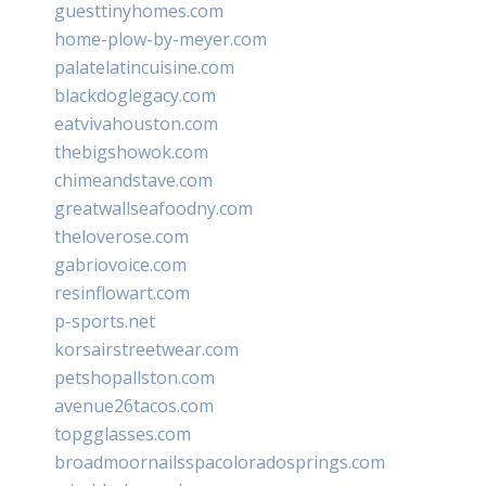
guesttinyhomes.com
home-plow-by-meyer.com
palatelatincuisine.com
blackdoglegacy.com
eatvivahouston.com
thebigshowok.com
chimeandstave.com
greatwallseafoodny.com
theloverose.com
gabriovoice.com
resinflowart.com
p-sports.net
korsairstreetwear.com
petshopallston.com
avenue26tacos.com
topgglasses.com
broadmoornailsspacoloradosprings.com