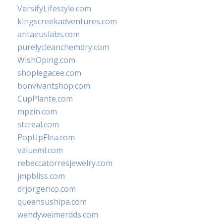
VersifyLifestyle.com
kingscreekadventures.com
antaeuslabs.com
purelycleanchemdry.com
WishOping.com
shoplegacee.com
bonvivantshop.com
CupPlante.com
mpzin.com
stcreal.com
PopUpFlea.com
valueml.com
rebeccatorresjewelry.com
jmpbliss.com
drjorgerico.com
queensushipa.com
wendyweimerdds.com