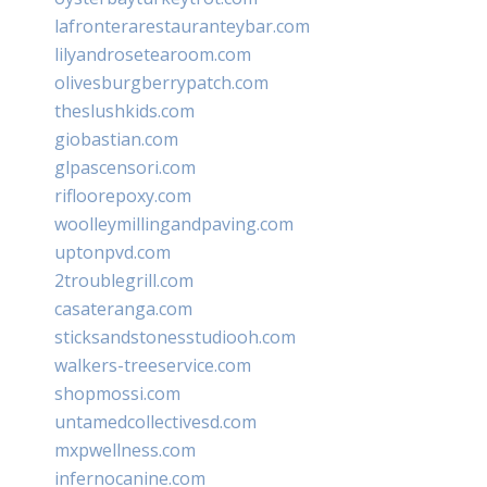
lafronterarestauranteybar.com
lilyandrosetearoom.com
olivesburgberrypatch.com
theslushkids.com
giobastian.com
glpascensori.com
rifloorepoxy.com
woolleymillingandpaving.com
uptonpvd.com
2troublegrill.com
casateranga.com
sticksandstonesstudiooh.com
walkers-treeservice.com
shopmossi.com
untamedcollectivesd.com
mxpwellness.com
infernocanine.com