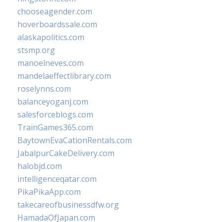
chooseagender.com
hoverboardssale.com
alaskapolitics.com
stsmp.org
manoelneves.com
mandelaeffectlibrary.com
roselynns.com
balanceyoganj.com
salesforceblogs.com
TrainGames365.com
BaytownEvaCationRentals.com
JabalpurCakeDelivery.com
halobjd.com
intelligenceqatar.com
PikaPikaApp.com
takecareofbusinessdfw.org
HamadaOfJapan.com