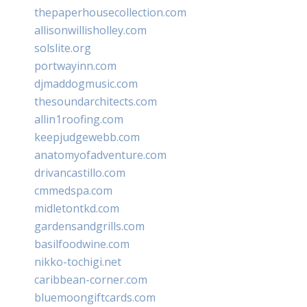
thepaperhousecollection.com
allisonwillisholley.com
solslite.org
portwayinn.com
djmaddogmusic.com
thesoundarchitects.com
allin1roofing.com
keepjudgewebb.com
anatomyofadventure.com
drivancastillo.com
cmmedspa.com
midletontkd.com
gardensandgrills.com
basilfoodwine.com
nikko-tochigi.net
caribbean-corner.com
bluemoongiftcards.com