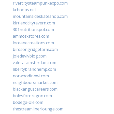
rivercitysteampunkexpo.com
kchoops.net
mountainsideskateshop.com
kirtlandcitytavern.com
301nutritionspot.com
ammos-stores.com
loceanecreations.com
birdsongridgefarm.com
joiedevivblog.com
valera-amsterdam.com
libertybrandhemp.com
norwoodinnwi.com
neighboursmarket.com
blackanguscareers.com
bolesfororegon.com
bodega-ole.com
thestreamlinerlounge.com