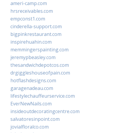
ameri-camp.com
hrsreceivables.com
empconst1.com
cinderella-support.com
bigpinkrestaurant.com
inspirehuahin.com
memmingerspainting.com
jeremypbeasley.com
thesandwichdepotcos.com
drgiggleshouseofpain.com
hotflashdesigns.com
garagenadeau.com
lifestylechauffeurservice.com
EverNewNails.com
insideoutdecoratingcentre.com
salvatoresinpoint.com
jovialfloralco.com