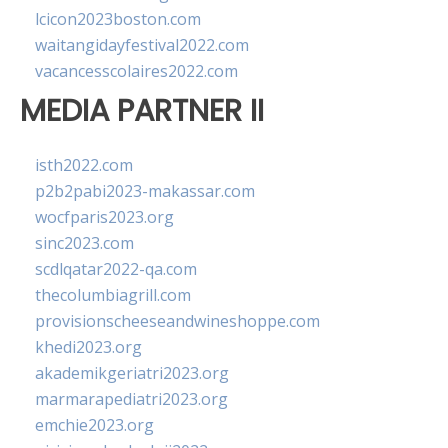
lcicon2023boston.com
waitangidayfestival2022.com
vacancesscolaires2022.com
MEDIA PARTNER II
isth2022.com
p2b2pabi2023-makassar.com
wocfparis2023.org
sinc2023.com
scdlqatar2022-qa.com
thecolumbiagrill.com
provisionscheeseandwineshoppe.com
khedi2023.org
akademikgeriatri2023.org
marmarapediatri2023.org
emchie2023.org