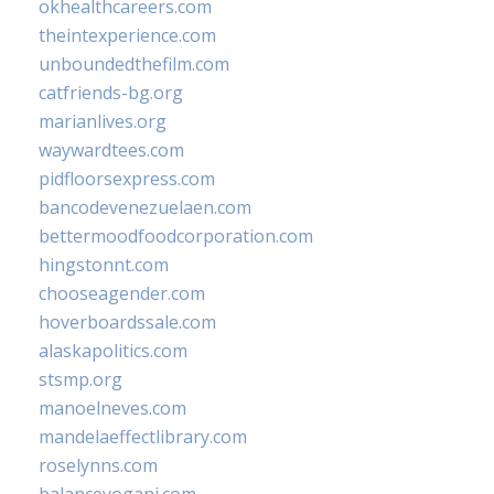
okhealthcareers.com
theintexperience.com
unboundedthefilm.com
catfriends-bg.org
marianlives.org
waywardtees.com
pidfloorsexpress.com
bancodevenezuelaen.com
bettermoodfoodcorporation.com
hingstonnt.com
chooseagender.com
hoverboardssale.com
alaskapolitics.com
stsmp.org
manoelneves.com
mandelaeffectlibrary.com
roselynns.com