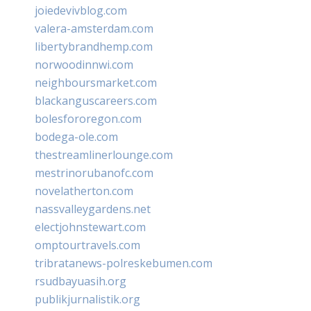
joiedevivblog.com
valera-amsterdam.com
libertybrandhemp.com
norwoodinnwi.com
neighboursmarket.com
blackanguscareers.com
bolesfororegon.com
bodega-ole.com
thestreamlinerlounge.com
mestrinorubanofc.com
novelatherton.com
nassvalleygardens.net
electjohnstewart.com
omptourtravels.com
tribratanews-polreskebumen.com
rsudbayuasih.org
publikjurnalistik.org