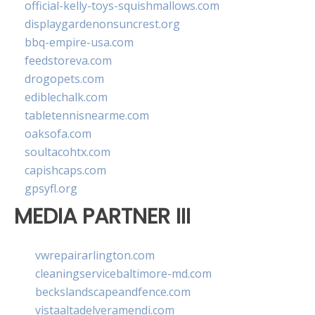
official-kelly-toys-squishmallows.com
displaygardenonsuncrest.org
bbq-empire-usa.com
feedstoreva.com
drogopets.com
ediblechalk.com
tabletennisnearme.com
oaksofa.com
soultacohtx.com
capishcaps.com
gpsyfl.org
MEDIA PARTNER III
vwrepairarlington.com
cleaningservicebaltimore-md.com
beckslandscapeandfence.com
vistaaltadelveramendi.com