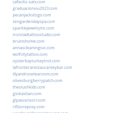
cafecito-satx.com
graduacionviu2023.com
pecanjackstogo.com
zengardendayspa.com
sparklejewelryinc.com
ironcladtattoostudio.com
bruinshome.com
annascleaningsvc.com
wolfcitytattoo.com
oysterbayturkeytrot.com
lafronterarestauranteybar.com
lilyandrosetearoom.com
olivesburgberrypatch.com
theslushkids.com
giobastian.com
glpascensori.com
rifloorepoxy.com