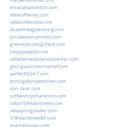
marjaeswinebar.com
elmazatlanclinton.com
ideacoffeenyc.com
odieschillicothe.com
lacantinitagalesburg.com
pizzadeliverybristol.com
greenstarsmogcheck.com
happypawspl.com
callahansautoservicecenter.com
georgiascornermarket.com
perfectfit24-7.com
portugalprivatedriver.com
von-racer.com
coffeeshopcharleston.com
salon104mainstreet.com
alkaspringswater.com
318mainstreet8h.com
lovenailsspari.com