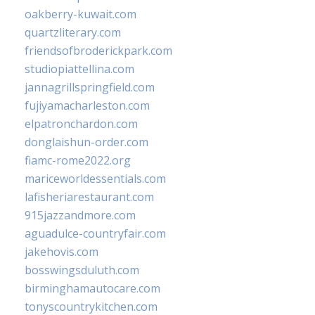
oakberry-kuwait.com
quartzliterary.com
friendsofbroderickpark.com
studiopiattellina.com
jannagrillspringfield.com
fujiyamacharleston.com
elpatronchardon.com
donglaishun-order.com
fiamc-rome2022.org
mariceworldessentials.com
lafisheriarestaurant.com
915jazzandmore.com
aguadulce-countryfair.com
jakehovis.com
bosswingsduluth.com
birminghamautocare.com
tonyscountrykitchen.com