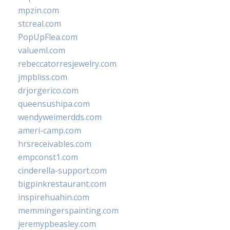
mpzin.com
stcreal.com
PopUpFlea.com
valueml.com
rebeccatorresjewelry.com
jmpbliss.com
drjorgerico.com
queensushipa.com
wendyweimerdds.com
ameri-camp.com
hrsreceivables.com
empconst1.com
cinderella-support.com
bigpinkrestaurant.com
inspirehuahin.com
memmingerspainting.com
jeremypbeasley.com