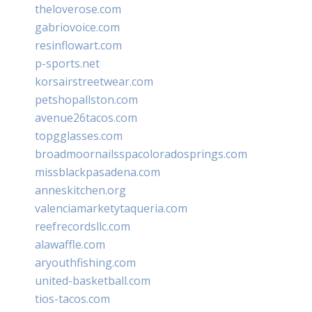
theloverose.com
gabriovoice.com
resinflowart.com
p-sports.net
korsairstreetwear.com
petshopallston.com
avenue26tacos.com
topgglasses.com
broadmoornailsspacoloradosprings.com
missblackpasadena.com
anneskitchen.org
valenciamarketytaqueria.com
reefrecordsllc.com
alawaffle.com
aryouthfishing.com
united-basketball.com
tios-tacos.com