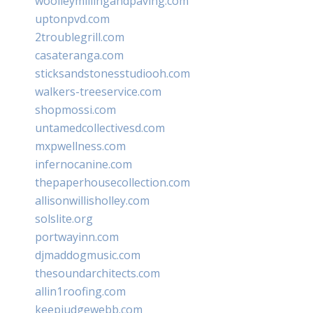
woolleymillingandpaving.com
uptonpvd.com
2troublegrill.com
casateranga.com
sticksandstonesstudiooh.com
walkers-treeservice.com
shopmossi.com
untamedcollectivesd.com
mxpwellness.com
infernocanine.com
thepaperhousecollection.com
allisonwillisholley.com
solslite.org
portwayinn.com
djmaddogmusic.com
thesoundarchitects.com
allin1roofing.com
keepjudgewebb.com