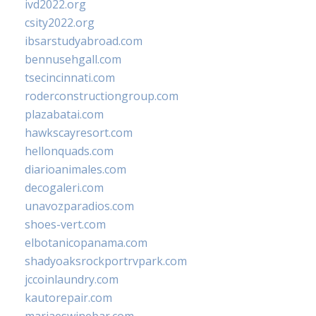
ivd2022.org
csity2022.org
ibsarstudyabroad.com
bennusehgall.com
tsecincinnati.com
roderconstructiongroup.com
plazabatai.com
hawkscayresort.com
hellonquads.com
diarioanimales.com
decogaleri.com
unavozparadios.com
shoes-vert.com
elbotanicopanama.com
shadyoaksrockportrvpark.com
jccoinlaundry.com
kautorepair.com