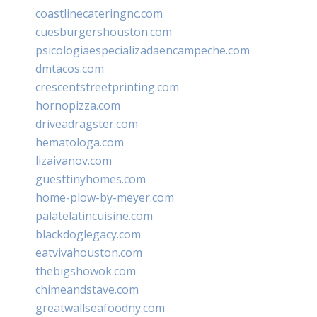
coastlinecateringnc.com
cuesburgershouston.com
psicologiaespecializadaencampeche.com
dmtacos.com
crescentstreetprinting.com
hornopizza.com
driveadragster.com
hematologa.com
lizaivanov.com
guesttinyhomes.com
home-plow-by-meyer.com
palatelatincuisine.com
blackdoglegacy.com
eatvivahouston.com
thebigshowok.com
chimeandstave.com
greatwallseafoodny.com