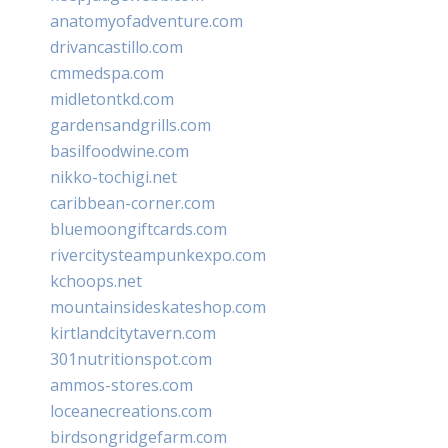
anatomyofadventure.com
drivancastillo.com
cmmedspa.com
midletontkd.com
gardensandgrills.com
basilfoodwine.com
nikko-tochigi.net
caribbean-corner.com
bluemoongiftcards.com
rivercitysteampunkexpo.com
kchoops.net
mountainsideskateshop.com
kirtlandcitytavern.com
301nutritionspot.com
ammos-stores.com
loceanecreations.com
birdsongridgefarm.com