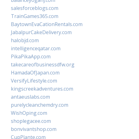
balanceyoganj.com
salesforceblogs.com
TrainGames365.com
BaytownEvaCationRentals.com
JabalpurCakeDelivery.com
halobjd.com
intelligenceqatar.com
PikaPikaApp.com
takecareofbusinessdfw.org
HamadaOfJapan.com
VersifyLifestyle.com
kingscreekadventures.com
antaeuslabs.com
purelycleanchemdry.com
WishOping.com
shoplegacee.com
bonvivantshop.com
CupPlante.com