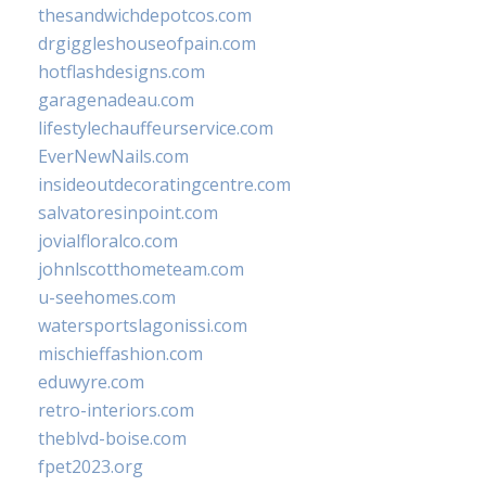
thesandwichdepotcos.com
drgiggleshouseofpain.com
hotflashdesigns.com
garagenadeau.com
lifestylechauffeurservice.com
EverNewNails.com
insideoutdecoratingcentre.com
salvatoresinpoint.com
jovialfloralco.com
johnlscotthometeam.com
u-seehomes.com
watersportslagonissi.com
mischieffashion.com
eduwyre.com
retro-interiors.com
theblvd-boise.com
fpet2023.org