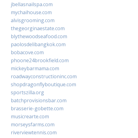
jbellasnailspa.com
mychaihouse.com
alvisgrooming.com
thegeorginaestate.com
blythewoodseafood.com
paolosdelibangkok.com
bobacove.com
phoone24brookfield.com
mickeybarmama.com
roadwayconstructioninc.com
shopdragonflyboutique.com
sportszilla.org
batchprovisionsbar.com
brasserie-gobette.com
musicrearte.com
morseysfarms.com
riverviewtennis.com