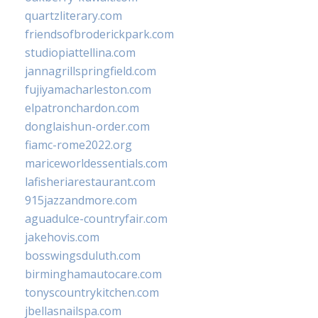
quartzliterary.com
friendsofbroderickpark.com
studiopiattellina.com
jannagrillspringfield.com
fujiyamacharleston.com
elpatronchardon.com
donglaishun-order.com
fiamc-rome2022.org
mariceworldessentials.com
lafisheriarestaurant.com
915jazzandmore.com
aguadulce-countryfair.com
jakehovis.com
bosswingsduluth.com
birminghamautocare.com
tonyscountrykitchen.com
jbellasnailspa.com