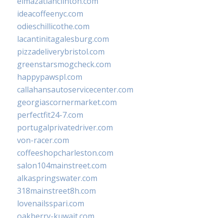
elmazatlanclinton.com
ideacoffeenyc.com
odieschillicothe.com
lacantinitagalesburg.com
pizzadeliverybristol.com
greenstarsmogcheck.com
happypawspl.com
callahansautoservicecenter.com
georgiascornermarket.com
perfectfit24-7.com
portugalprivatedriver.com
von-racer.com
coffeeshopcharleston.com
salon104mainstreet.com
alkaspringswater.com
318mainstreet8h.com
lovenailsspari.com
oakberry-kuwait.com