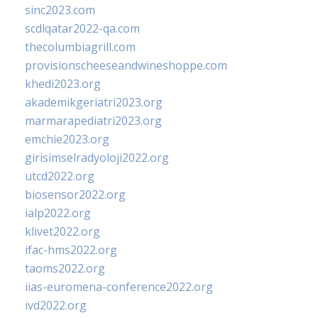
sinc2023.com
scdlqatar2022-qa.com
thecolumbiagrill.com
provisionscheeseandwineshoppe.com
khedi2023.org
akademikgeriatri2023.org
marmarapediatri2023.org
emchie2023.org
girisimselradyoloji2022.org
utcd2022.org
biosensor2022.org
ialp2022.org
klivet2022.org
ifac-hms2022.org
taoms2022.org
iias-euromena-conference2022.org
ivd2022.org