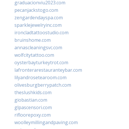
graduacionviu2023.com
pecanjackstogo.com
zengardendayspa.com
sparklejewelryinc.com
ironcladtattoostudio.com
bruinshome.com
annascleaningsvc.com
wolfcitytattoo.com
oysterbayturkeytrot.com
lafronterarestauranteybar.com
lilyandrosetearoom.com
olivesburgberrypatch.com
theslushkids.com
giobastian.com
glpascensori.com
rifloorepoxy.com
woolleymillingandpaving.com