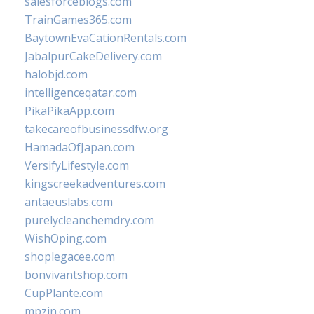
salesforceblogs.com
TrainGames365.com
BaytownEvaCationRentals.com
JabalpurCakeDelivery.com
halobjd.com
intelligenceqatar.com
PikaPikaApp.com
takecareofbusinessdfw.org
HamadaOfJapan.com
VersifyLifestyle.com
kingscreekadventures.com
antaeuslabs.com
purelycleanchemdry.com
WishOping.com
shoplegacee.com
bonvivantshop.com
CupPlante.com
mpzin.com