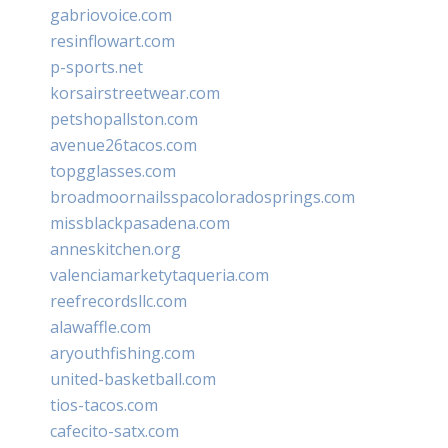
gabriovoice.com
resinflowart.com
p-sports.net
korsairstreetwear.com
petshopallston.com
avenue26tacos.com
topgglasses.com
broadmoornailsspacoloradosprings.com
missblackpasadena.com
anneskitchen.org
valenciamarketytaqueria.com
reefrecordsllc.com
alawaffle.com
aryouthfishing.com
united-basketball.com
tios-tacos.com
cafecito-satx.com