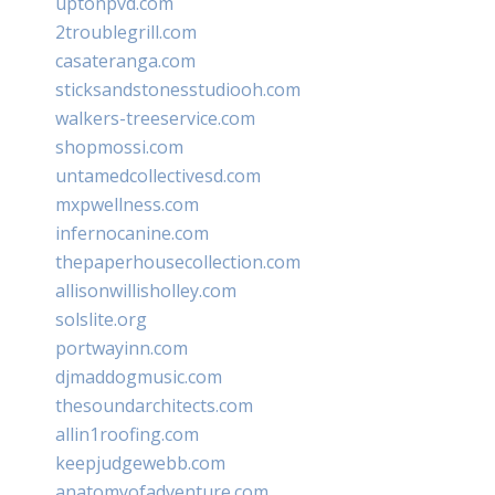
uptonpvd.com
2troublegrill.com
casateranga.com
sticksandstonesstudiooh.com
walkers-treeservice.com
shopmossi.com
untamedcollectivesd.com
mxpwellness.com
infernocanine.com
thepaperhousecollection.com
allisonwillisholley.com
solslite.org
portwayinn.com
djmaddogmusic.com
thesoundarchitects.com
allin1roofing.com
keepjudgewebb.com
anatomyofadventure.com