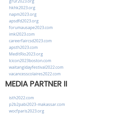
grur2023.org
hkhk2023.org
napm2023.org
apsdfd2023.org
forumausape2023.com
imkl2023.com
careerfaircsd2023.com
apsth2023.com
MedItRio2023.org
lcicon2023boston.com
waitangidayfestival2022.com
vacancesscolaires2022.com
MEDIA PARTNER II
isth2022.com
p2b2pabi2023-makassar.com
wocfparis2023.org