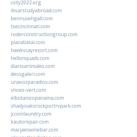
csity2022.org
ibsarstudyabroad.com
bennusehgall.com
tsecincinnati.com
roderconstructiongroup.com
plazabatai.com
hawkscayresort.com
hellonquads.com
diarioanimales.com
decogaleri.com
unavozparadios.com
shoes-vert.com
elbotanicopanama.com
shadyoaksrockportrvpark.com
jccoinlaundry.com
kautorepair.com
marjaeswinebar.com