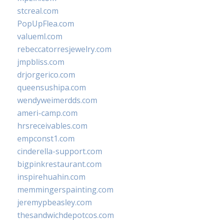
stcreal.com
PopUpFlea.com
valueml.com
rebeccatorresjewelry.com
jmpbliss.com
drjorgerico.com
queensushipa.com
wendyweimerdds.com
ameri-camp.com
hrsreceivables.com
empconst1.com
cinderella-support.com
bigpinkrestaurant.com
inspirehuahin.com
memmingerspainting.com
jeremypbeasley.com
thesandwichdepotcos.com