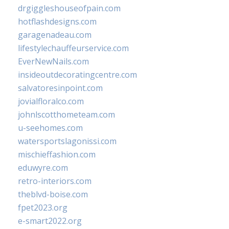
drgiggleshouseofpain.com
hotflashdesigns.com
garagenadeau.com
lifestylechauffeurservice.com
EverNewNails.com
insideoutdecoratingcentre.com
salvatoresinpoint.com
jovialfloralco.com
johnlscotthometeam.com
u-seehomes.com
watersportslagonissi.com
mischieffashion.com
eduwyre.com
retro-interiors.com
theblvd-boise.com
fpet2023.org
e-smart2022.org