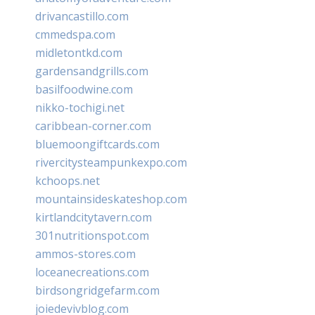
drivancastillo.com
cmmedspa.com
midletontkd.com
gardensandgrills.com
basilfoodwine.com
nikko-tochigi.net
caribbean-corner.com
bluemoongiftcards.com
rivercitysteampunkexpo.com
kchoops.net
mountainsideskateshop.com
kirtlandcitytavern.com
301nutritionspot.com
ammos-stores.com
loceanecreations.com
birdsongridgefarm.com
joiedevivblog.com