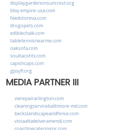
displaygardenonsuncrest.org
bbq-empire-usa.com
feedstoreva.com
drogopets.com
ediblechalk.com
tabletennisnearme.com
oaksofa.com
soultacohtx.com
capishcaps.com
gpsyfl.org
MEDIA PARTNER III
vwrepairarlington.com
cleaningservicebaltimore-md.com
beckslandscapeandfence.com
vistaaltadelveramendi.com
coastlinecateringnc.com