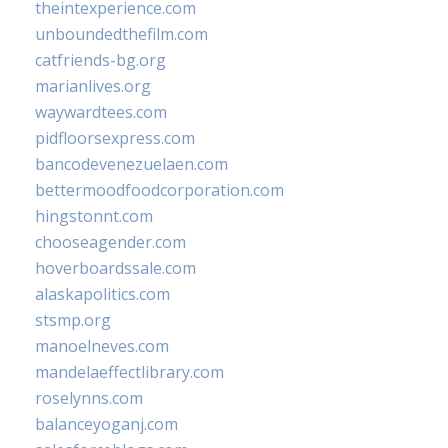
theintexperience.com
unboundedthefilm.com
catfriends-bg.org
marianlives.org
waywardtees.com
pidfloorsexpress.com
bancodevenezuelaen.com
bettermoodfoodcorporation.com
hingstonnt.com
chooseagender.com
hoverboardssale.com
alaskapolitics.com
stsmp.org
manoelneves.com
mandelaeffectlibrary.com
roselynns.com
balanceyoganj.com