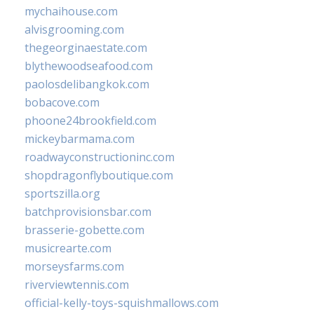
mychaihouse.com
alvisgrooming.com
thegeorginaestate.com
blythewoodseafood.com
paolosdelibangkok.com
bobacove.com
phoone24brookfield.com
mickeybarmama.com
roadwayconstructioninc.com
shopdragonflyboutique.com
sportszilla.org
batchprovisionsbar.com
brasserie-gobette.com
musicrearte.com
morseysfarms.com
riverviewtennis.com
official-kelly-toys-squishmallows.com