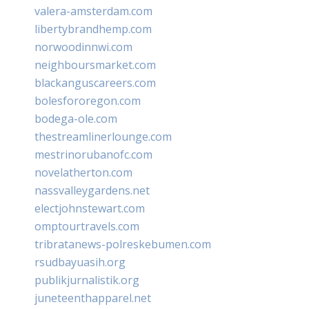
valera-amsterdam.com
libertybrandhemp.com
norwoodinnwi.com
neighboursmarket.com
blackanguscareers.com
bolesfororegon.com
bodega-ole.com
thestreamlinerlounge.com
mestrinorubanofc.com
novelatherton.com
nassvalleygardens.net
electjohnstewart.com
omptourtravels.com
tribratanews-polreskebumen.com
rsudbayuasih.org
publikjurnalistik.org
juneteenthapparel.net