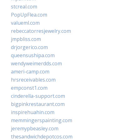
stcreal.com
PopUpFlea.com
valueml.com
rebeccatorresjewelry.com
jmpbliss.com
drjorgerico.com
queensushipa.com
wendyweimerdds.com
ameri-camp.com
hrsreceivables.com
empconst1.com
cinderella-support.com
bigpinkrestaurant.com
inspirehuahin.com
memmingerspainting.com
jeremypbeasley.com
thesandwichdepotcos.com