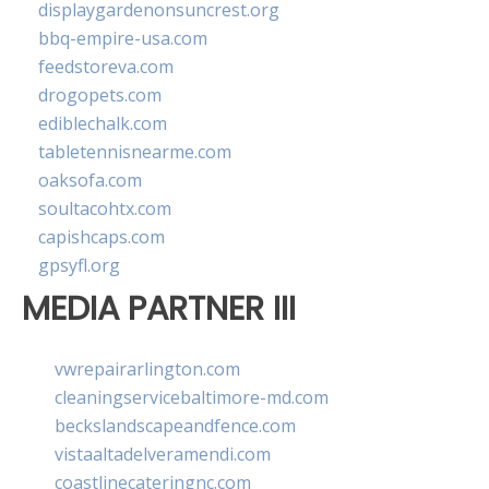
displaygardenonsuncrest.org
bbq-empire-usa.com
feedstoreva.com
drogopets.com
ediblechalk.com
tabletennisnearme.com
oaksofa.com
soultacohtx.com
capishcaps.com
gpsyfl.org
MEDIA PARTNER III
vwrepairarlington.com
cleaningservicebaltimore-md.com
beckslandscapeandfence.com
vistaaltadelveramendi.com
coastlinecateringnc.com