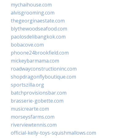
mychaihouse.com
alvisgrooming.com
thegeorginaestate.com
blythewoodseafood.com
paolosdelibangkok.com
bobacove.com
phoone24brookfield.com
mickeybarmama.com
roadwayconstructioninc.com
shopdragonflyboutique.com
sportszilla.org
batchprovisionsbar.com
brasserie-gobette.com
musicrearte.com
morseysfarms.com
riverviewtennis.com
official-kelly-toys-squishmallows.com