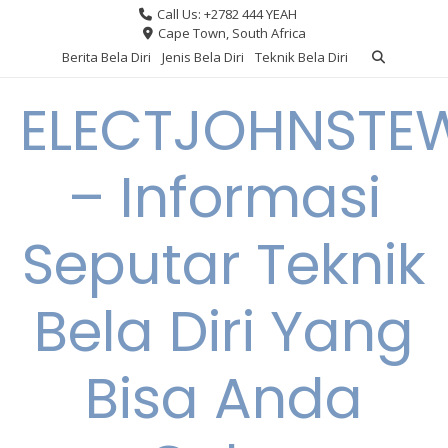
Skip
Call Us: +2782 444 YEAH
to
Cape Town, South Africa
content
Berita Bela Diri
Jenis Bela Diri
Teknik Bela Diri
ELECTJOHNSTE
– Informasi
Seputar Teknik
Bela Diri Yang
Bisa Anda