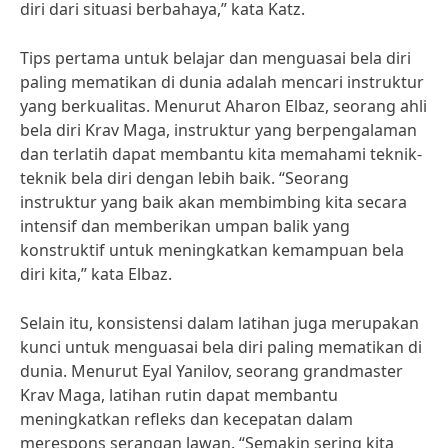
diri dari situasi berbahaya,” kata Katz.
Tips pertama untuk belajar dan menguasai bela diri
paling mematikan di dunia adalah mencari instruktur
yang berkualitas. Menurut Aharon Elbaz, seorang ahli
bela diri Krav Maga, instruktur yang berpengalaman
dan terlatih dapat membantu kita memahami teknik-
teknik bela diri dengan lebih baik. “Seorang
instruktur yang baik akan membimbing kita secara
intensif dan memberikan umpan balik yang
konstruktif untuk meningkatkan kemampuan bela
diri kita,” kata Elbaz.
Selain itu, konsistensi dalam latihan juga merupakan
kunci untuk menguasai bela diri paling mematikan di
dunia. Menurut Eyal Yanilov, seorang grandmaster
Krav Maga, latihan rutin dapat membantu
meningkatkan refleks dan kecepatan dalam
merespons serangan lawan. “Semakin sering kita