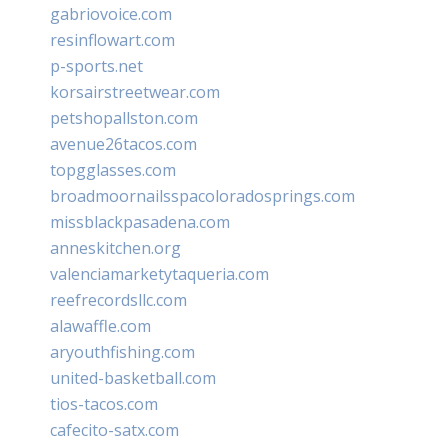
gabriovoice.com
resinflowart.com
p-sports.net
korsairstreetwear.com
petshopallston.com
avenue26tacos.com
topgglasses.com
broadmoornailsspacoloradosprings.com
missblackpasadena.com
anneskitchen.org
valenciamarketytaqueria.com
reefrecordsllc.com
alawaffle.com
aryouthfishing.com
united-basketball.com
tios-tacos.com
cafecito-satx.com