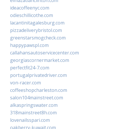
elmazatlanclinton.com
ideacoffeenyc.com
odieschillicothe.com
lacantinitagalesburg.com
pizzadeliverybristol.com
greenstarsmogcheck.com
happypawspl.com
callahansautoservicecenter.com
georgiascornermarket.com
perfectfit24-7.com
portugalprivatedriver.com
von-racer.com
coffeeshopcharleston.com
salon104mainstreet.com
alkaspringswater.com
318mainstreet8h.com
lovenailsspari.com
oakberry-kuwait.com