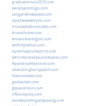
graduacionviu2023.com
pecanjackstogo.com
zengardendayspa.com
sparklejewelryinc.com
ironcladtattoostudio.com
bruinshome.com
annascleaningsvc.com
wolfcitytattoo.com
oysterbayturkeytrot.com
lafronterarestauranteybar.com
lilyandrosetearoom.com
olivesburgberrypatch.com
theslushkids.com
giobastian.com
glpascensori.com
rifloorepoxy.com
woolleymillingandpaving.com