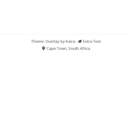
Theme: Overlay by
Kaira
.
Extra Text
Cape Town, South Africa