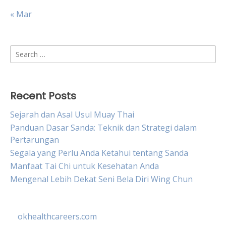
« Mar
Search
for:
Recent Posts
Sejarah dan Asal Usul Muay Thai
Panduan Dasar Sanda: Teknik dan Strategi dalam
Pertarungan
Segala yang Perlu Anda Ketahui tentang Sanda
Manfaat Tai Chi untuk Kesehatan Anda
Mengenal Lebih Dekat Seni Bela Diri Wing Chun
okhealthcareers.com