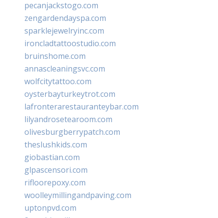
pecanjackstogo.com
zengardendayspa.com
sparklejewelryinc.com
ironcladtattoostudio.com
bruinshome.com
annascleaningsvc.com
wolfcitytattoo.com
oysterbayturkeytrot.com
lafronterarestauranteybar.com
lilyandrosetearoom.com
olivesburgberrypatch.com
theslushkids.com
giobastian.com
glpascensori.com
rifloorepoxy.com
woolleymillingandpaving.com
uptonpvd.com