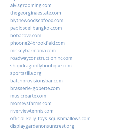
alvisgrooming.com
thegeorginaestate.com
blythewoodseafood.com
paolosdelibangkok.com
bobacove.com
phoone24brookfield.com
mickeybarmama.com
roadwayconstructioninc.com
shopdragonflyboutique.com
sportszilla.org
batchprovisionsbar.com
brasserie-gobette.com
musicrearte.com
morseysfarms.com
riverviewtennis.com
official-kelly-toys-squishmallows.com
displaygardenonsuncrest.org