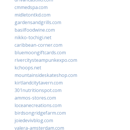
cmmedspa.com
midletontkd.com
gardensandgrills.com
basilfoodwine.com
nikko-tochigi.net
caribbean-corner.com
bluemoongiftcards.com
rivercitysteampunkexpo.com
kchoops.net
mountainsideskateshop.com
kirtlandcitytavern.com
301nutritionspot.com
ammos-stores.com
loceanecreations.com
birdsongridgefarm.com
joiedevivblog.com
valera-amsterdam.com