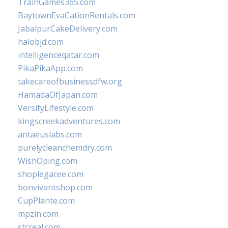
TrainGames365.com
BaytownEvaCationRentals.com
JabalpurCakeDelivery.com
halobjd.com
intelligenceqatar.com
PikaPikaApp.com
takecareofbusinessdfw.org
HamadaOfJapan.com
VersifyLifestyle.com
kingscreekadventures.com
antaeuslabs.com
purelycleanchemdry.com
WishOping.com
shoplegacee.com
bonvivantshop.com
CupPlante.com
mpzin.com
stcreal.com