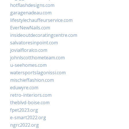
hotflashdesigns.com
garagenadeau.com
lifestylechauffeurservice.com
EverNewNails.com
insideoutdecoratingcentre.com
salvatoresinpoint.com
jovialfloralco.com
johnlscotthometeam.com
u-seehomes.com
watersportslagonissi.com
mischieffashion.com
eduwyre.com
retro-interiors.com
theblvd-boise.com
fpet2023.org
e-smart2022.org
ngrc2022.org