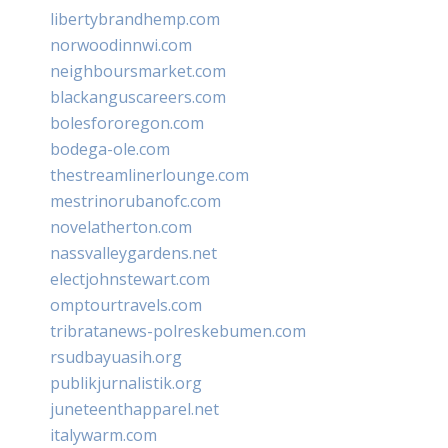
libertybrandhemp.com
norwoodinnwi.com
neighboursmarket.com
blackanguscareers.com
bolesfororegon.com
bodega-ole.com
thestreamlinerlounge.com
mestrinorubanofc.com
novelatherton.com
nassvalleygardens.net
electjohnstewart.com
omptourtravels.com
tribratanews-polreskebumen.com
rsudbayuasih.org
publikjurnalistik.org
juneteenthapparel.net
italywarm.com