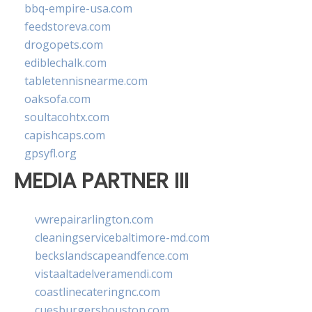
bbq-empire-usa.com
feedstoreva.com
drogopets.com
ediblechalk.com
tabletennisnearme.com
oaksofa.com
soultacohtx.com
capishcaps.com
gpsyfl.org
MEDIA PARTNER III
vwrepairarlington.com
cleaningservicebaltimore-md.com
beckslandscapeandfence.com
vistaaltadelveramendi.com
coastlinecateringnc.com
cuesburgershouston.com