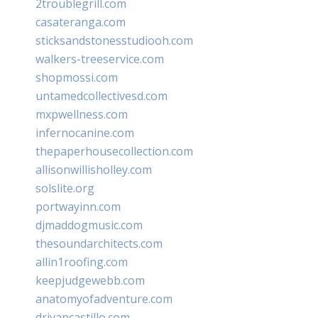
2troublegrill.com
casateranga.com
sticksandstonesstudiooh.com
walkers-treeservice.com
shopmossi.com
untamedcollectivesd.com
mxpwellness.com
infernocanine.com
thepaperhousecollection.com
allisonwillisholley.com
solslite.org
portwayinn.com
djmaddogmusic.com
thesoundarchitects.com
allin1roofing.com
keepjudgewebb.com
anatomyofadventure.com
drivancastillo.com