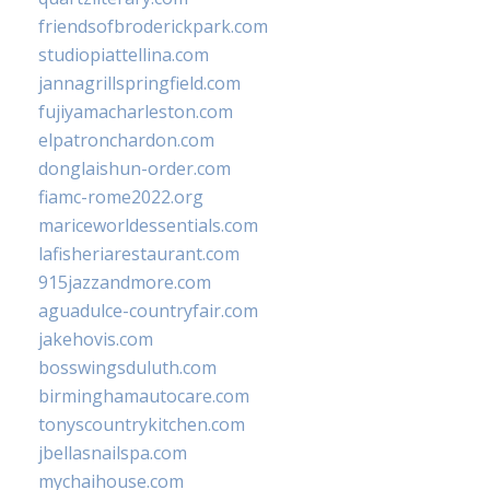
friendsofbroderickpark.com
studiopiattellina.com
jannagrillspringfield.com
fujiyamacharleston.com
elpatronchardon.com
donglaishun-order.com
fiamc-rome2022.org
mariceworldessentials.com
lafisheriarestaurant.com
915jazzandmore.com
aguadulce-countryfair.com
jakehovis.com
bosswingsduluth.com
birminghamautocare.com
tonyscountrykitchen.com
jbellasnailspa.com
mychaihouse.com