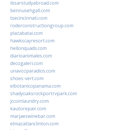
ibsarstudyabroad.com
bennusehgall.com
tsecincinnati.com
roderconstructiongroup.com
plazabatai.com
hawkscayresort.com
hellonquads.com
diarioanimales.com
decogaleri.com
unavozparadios.com
shoes-vert.com
elbotanicopanama.com
shadyoaksrockportrvpark.com
jccoinlaundry.com
kautorepair.com
marjaeswinebar.com
elmazatlanclinton.com