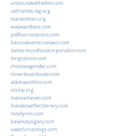
unboundedthefilm.com
catfriends-bg.org
marianlives.org
waywardtees.com
pidfloorsexpress.com
bancodevenezuelaen.com
bettermoodfoodcorporation.com
hingstonnt.com
chooseagender.com
hoverboardssale.com
alaskapolitics.com
stsmp.org
manoelneves.com
mandelaeffectlibrary.com
roselynns.com
balanceyoganj.com
salesforceblogs.com