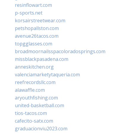
resinflowart.com
p-sports.net
korsairstreetwear.com
petshopallston.com
avenue26tacos.com
topgglasses.com
broadmoornailsspacoloradosprings.com
missblackpasadena.com
anneskitchen.org
valenciamarketytaqueria.com
reefrecordsllc.com
alawaffle.com
aryouthfishing.com
united-basketball.com
tios-tacos.com
cafecito-satx.com
graduacionviu2023.com