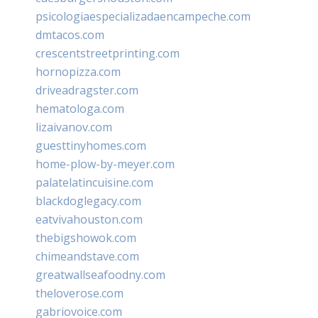
psicologiaespecializadaencampeche.com
dmtacos.com
crescentstreetprinting.com
hornopizza.com
driveadragster.com
hematologa.com
lizaivanov.com
guesttinyhomes.com
home-plow-by-meyer.com
palatelatincuisine.com
blackdoglegacy.com
eatvivahouston.com
thebigshowok.com
chimeandstave.com
greatwallseafoodny.com
theloverose.com
gabriovoice.com