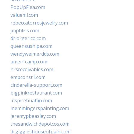
PopUpFlea.com
valueml.com
rebeccatorresjewelry.com
jmpbliss.com
drjorgerico.com
queensushipa.com
wendyweimerdds.com
ameri-camp.com
hrsreceivables.com
empconst1.com
cinderella-support.com
bigpinkrestaurant.com
inspirehuahin.com
memmingerspainting.com
jeremypbeasley.com
thesandwichdepotcos.com
drgiggleshouseofpain.com