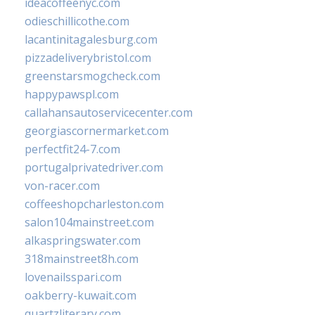
ideacoffeenyc.com
odieschillicothe.com
lacantinitagalesburg.com
pizzadeliverybristol.com
greenstarsmogcheck.com
happypawspl.com
callahansautoservicecenter.com
georgiascornermarket.com
perfectfit24-7.com
portugalprivatedriver.com
von-racer.com
coffeeshopcharleston.com
salon104mainstreet.com
alkaspringswater.com
318mainstreet8h.com
lovenailsspari.com
oakberry-kuwait.com
quartzliterary.com