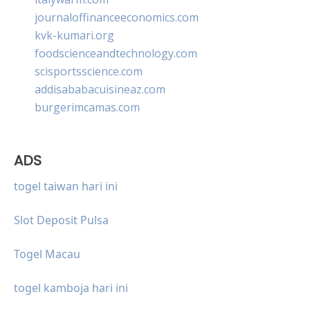
journaloffinanceeconomics.com
kvk-kumari.org
foodscienceandtechnology.com
scisportsscience.com
addisababacuisineaz.com
burgerimcamas.com
ADS
togel taiwan hari ini
Slot Deposit Pulsa
Togel Macau
togel kamboja hari ini