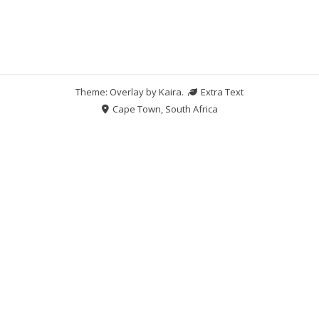
Theme: Overlay by
Kaira
.
Extra Text
Cape Town, South Africa