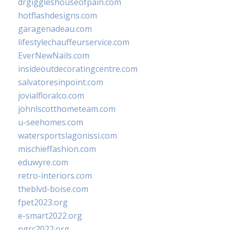
drgiggleshouseofpain.com
hotflashdesigns.com
garagenadeau.com
lifestylechauffeurservice.com
EverNewNails.com
insideoutdecoratingcentre.com
salvatoresinpoint.com
jovialfloralco.com
johnlscotthometeam.com
u-seehomes.com
watersportslagonissi.com
mischieffashion.com
eduwyre.com
retro-interiors.com
theblvd-boise.com
fpet2023.org
e-smart2022.org
ngrc2022.org