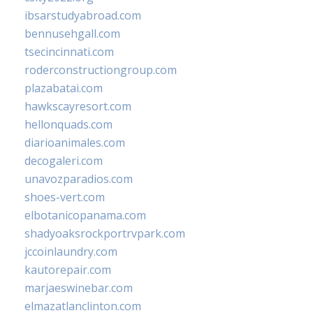
ibsarstudyabroad.com
bennusehgall.com
tsecincinnati.com
roderconstructiongroup.com
plazabatai.com
hawkscayresort.com
hellonquads.com
diarioanimales.com
decogaleri.com
unavozparadios.com
shoes-vert.com
elbotanicopanama.com
shadyoaksrockportrvpark.com
jccoinlaundry.com
kautorepair.com
marjaeswinebar.com
elmazatlanclinton.com