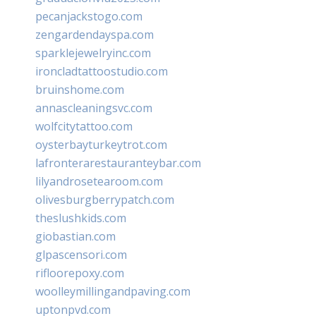
pecanjackstogo.com
zengardendayspa.com
sparklejewelryinc.com
ironcladtattoostudio.com
bruinshome.com
annascleaningsvc.com
wolfcitytattoo.com
oysterbayturkeytrot.com
lafronterarestauranteybar.com
lilyandrosetearoom.com
olivesburgberrypatch.com
theslushkids.com
giobastian.com
glpascensori.com
rifloorepoxy.com
woolleymillingandpaving.com
uptonpvd.com