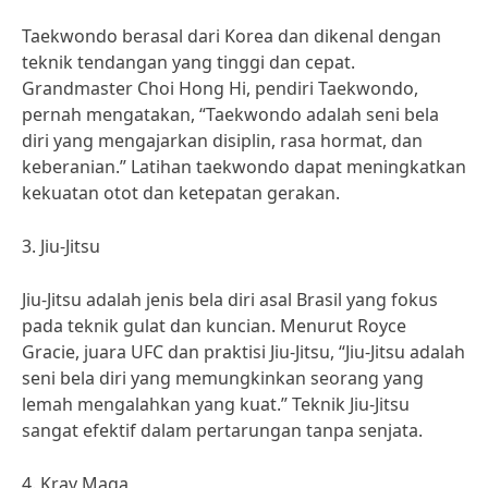
Taekwondo berasal dari Korea dan dikenal dengan
teknik tendangan yang tinggi dan cepat.
Grandmaster Choi Hong Hi, pendiri Taekwondo,
pernah mengatakan, “Taekwondo adalah seni bela
diri yang mengajarkan disiplin, rasa hormat, dan
keberanian.” Latihan taekwondo dapat meningkatkan
kekuatan otot dan ketepatan gerakan.
3. Jiu-Jitsu
Jiu-Jitsu adalah jenis bela diri asal Brasil yang fokus
pada teknik gulat dan kuncian. Menurut Royce
Gracie, juara UFC dan praktisi Jiu-Jitsu, “Jiu-Jitsu adalah
seni bela diri yang memungkinkan seorang yang
lemah mengalahkan yang kuat.” Teknik Jiu-Jitsu
sangat efektif dalam pertarungan tanpa senjata.
4. Krav Maga