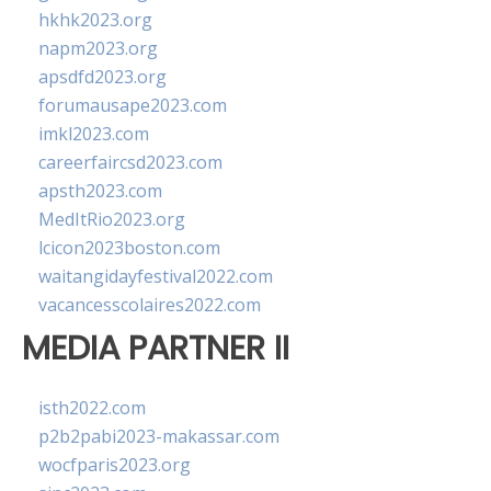
hkhk2023.org
napm2023.org
apsdfd2023.org
forumausape2023.com
imkl2023.com
careerfaircsd2023.com
apsth2023.com
MedItRio2023.org
lcicon2023boston.com
waitangidayfestival2022.com
vacancesscolaires2022.com
MEDIA PARTNER II
isth2022.com
p2b2pabi2023-makassar.com
wocfparis2023.org