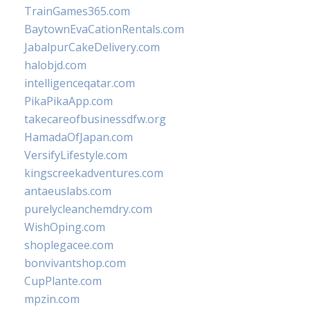
TrainGames365.com
BaytownEvaCationRentals.com
JabalpurCakeDelivery.com
halobjd.com
intelligenceqatar.com
PikaPikaApp.com
takecareofbusinessdfw.org
HamadaOfJapan.com
VersifyLifestyle.com
kingscreekadventures.com
antaeuslabs.com
purelycleanchemdry.com
WishOping.com
shoplegacee.com
bonvivantshop.com
CupPlante.com
mpzin.com