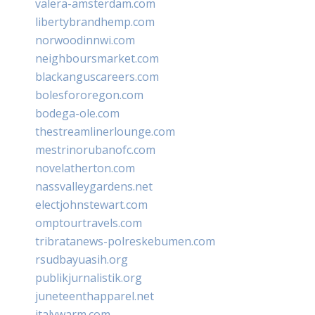
valera-amsterdam.com
libertybrandhemp.com
norwoodinnwi.com
neighboursmarket.com
blackanguscareers.com
bolesfororegon.com
bodega-ole.com
thestreamlinerlounge.com
mestrinorubanofc.com
novelatherton.com
nassvalleygardens.net
electjohnstewart.com
omptourtravels.com
tribratanews-polreskebumen.com
rsudbayuasih.org
publikjurnalistik.org
juneteenthapparel.net
italywarm.com