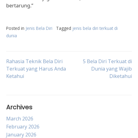
bertarung.”
Posted in
Jenis Bela Diri
Tagged
jenis bela diri terkuat di
dunia
Post
Rahasia Teknik Bela Diri
5 Bela Diri Terkuat di
Terkuat yang Harus Anda
Dunia yang Wajib
Ketahui
Diketahui
navigation
Archives
March 2026
February 2026
January 2026