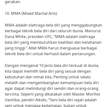
gerakan.
10. MMA (Mixed Martial Arts)
MMA adalah olahraga bela diri yang menggabungkan
berbagai teknik bela diri dari seluruh dunia. Menurut
Dana White, presiden UFC, “MMA adalah olahraga
bela diri yang membutuhkan keahlian dan ketahanan
yang tinggi.” Atlet MMA harus menguasai berbagai
teknik bela diri untuk berhasil dalam pertarungan.
Dengan mengenal 10 jenis bela diri terkuat di dunia,
kita dapat memilih bela diri yang sesuai dengan
kebutuhan dan minat kita. Penting untuk selalu
melatih dan mengembangkan kemampuan bela diri
agar dapat melindungi diri sendiri dan orang-orang
tercinta. Seperti yang dikatakan oleh Master Morihei
Ueshiba, pendiri Aikido, “Seni bela diri sejati adalah
seni untuk menjaga kedamaian, bukan untuk