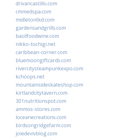
drivancastillo.com
cmmedspa.com
midletontkd.com
gardensandgrills.com
basilfoodwine.com
nikko-tochigi.net
caribbean-corner.com
bluemoongiftcards.com
rivercitysteampunkexpo.com
kchoops.net
mountainsideskateshop.com
kirtlandcitytavern.com
301nutritionspot.com
ammos-stores.com
loceanecreations.com
birdsongridgefarm.com
joiedevivblog.com