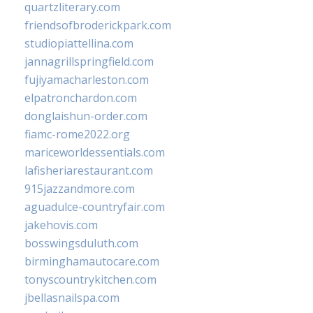
quartzliterary.com
friendsofbroderickpark.com
studiopiattellina.com
jannagrillspringfield.com
fujiyamacharleston.com
elpatronchardon.com
donglaishun-order.com
fiamc-rome2022.org
mariceworldessentials.com
lafisheriarestaurant.com
915jazzandmore.com
aguadulce-countryfair.com
jakehovis.com
bosswingsduluth.com
birminghamautocare.com
tonyscountrykitchen.com
jbellasnailspa.com