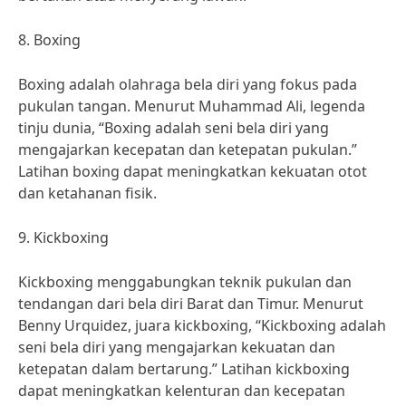
8. Boxing
Boxing adalah olahraga bela diri yang fokus pada
pukulan tangan. Menurut Muhammad Ali, legenda
tinju dunia, “Boxing adalah seni bela diri yang
mengajarkan kecepatan dan ketepatan pukulan.”
Latihan boxing dapat meningkatkan kekuatan otot
dan ketahanan fisik.
9. Kickboxing
Kickboxing menggabungkan teknik pukulan dan
tendangan dari bela diri Barat dan Timur. Menurut
Benny Urquidez, juara kickboxing, “Kickboxing adalah
seni bela diri yang mengajarkan kekuatan dan
ketepatan dalam bertarung.” Latihan kickboxing
dapat meningkatkan kelenturan dan kecepatan