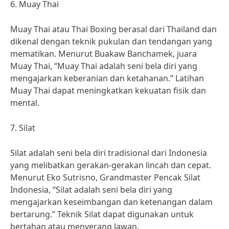
6. Muay Thai
Muay Thai atau Thai Boxing berasal dari Thailand dan
dikenal dengan teknik pukulan dan tendangan yang
mematikan. Menurut Buakaw Banchamek, juara
Muay Thai, “Muay Thai adalah seni bela diri yang
mengajarkan keberanian dan ketahanan.” Latihan
Muay Thai dapat meningkatkan kekuatan fisik dan
mental.
7. Silat
Silat adalah seni bela diri tradisional dari Indonesia
yang melibatkan gerakan-gerakan lincah dan cepat.
Menurut Eko Sutrisno, Grandmaster Pencak Silat
Indonesia, “Silat adalah seni bela diri yang
mengajarkan keseimbangan dan ketenangan dalam
bertarung.” Teknik Silat dapat digunakan untuk
bertahan atau menyerang lawan.